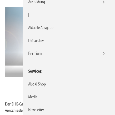
Ausbildung
|
Aktuelle Ausgabe
Heftarchiv
Premium
Services
Reisser
Abo & Shop
Media
Der SHK-Großhändler Reisser hält für eine CO
-neutrale Welt
2
Newsletter
verschiedene Strategien, Lösungen und Komponenten bereit.