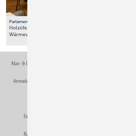
Parlamentarischer Kaminabend
Holzöfen als Resilienz­fak­tor der
Wärme­ver­sor­gung
Abo- & Leserservice
AGB
Alle Inhalte chronologisch
Anmelden
Anmeldung & Registrierung
Newsletter
Datenschutz
E-Paper
Editor's choice
Fachbeiträge
Gentner Verlag
Impressum
Karriere bei Gentner
Team
Mediaservice