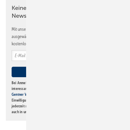
Keine Zeit? Kein Problem mit dem SBZ
Newsletter!
Mit unserem Newsletter erhalten Sie regelmäßig von uns
ausgewählte Informationen und Neuigkeiten, gebündelt und
kostenlos direkt ins Postfach.
Bei Anmeldung zu diesem Newsletter bin ich damit einverstanden, über
interessante Verlags- und Online-Angebote
der Marken der Alfons W.
Gentner Verlag GmbH & Co. KG
informiert zu werden. Diese
Einwilligung kann ich jederzeit widerrufen und eine Abmeldung ist
jederzeit möglich. Informationen zum Umgang mit Daten finden Sie
auch in unserer
Datenschutzerklärung
.