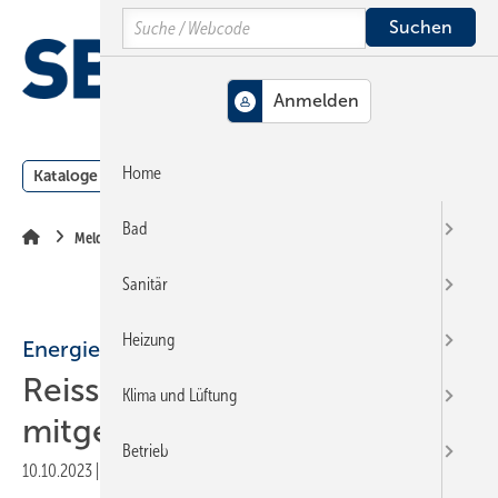
Springe
Springe
Springe
Search
auf
auf
auf
Hauptinhalt
Hauptmenü
SiteSearch
MENÜ
Home
Kataloge
Meldungen
Podcast
Produkte
Webin
Bad
Meldungen
Sanitär
Heizung
Energiewende
Reisser: CO
-neutrale Welt
2
Klima und Lüftung
mitgestalten
Betrieb
10.10.2023
|
Druckvorschau