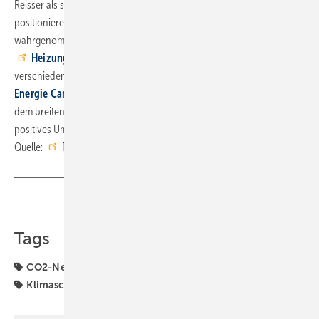
Reisser als starker Partner des Handwerks beim Thema Energiewende
positionieren – und als Impulsgeber beim Verbraucher
wahrgenommen werden, beispielsweise durch das Angebot des
Heizungstauschrechners
. Darüber hinaus werden derzeit an
verschiedenen Orten spezielle Schulungsräume eingerichtet – dem
Energie Campus
in Tübingen werden demnächst weitere folgen. Mit
dem breiten Maßnahmenkatalog will der SHK-Großhändler ein
positives Umdenken auf breiter Linie starten. ■
Quelle:
Reisser
/ ml
Teilen
Link kopieren
Tags
CO2-Neutral
Energiewende
Erneuerbare Energien
Klimaschutz
Reisser