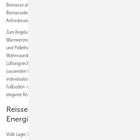
Biomasse als umweltfreundliche Heizlösung setzt, findet
Biomassekessel und Speicherlösungen für alle technischen
Anforderungen.
Zum Angebot an ökonomischen Lösungen und zur Strom- und
Wärmeerzeugung gehören marktübliche Solaranlagen, Solarthermie
und Pelletheizungen. Auch bei Themen wie der kontrollierten
Wohnraumlüftung, Klimatisierungslösungen, effektiver Entlüftung und
Lüftungstechnik zum Energiesparen stellt der SHK-Großhändler die
passenden Produkte zur Verfügung. Nicht zuletzt gibt es
individualisierte Systemlösungen zur Wärmeübergabe, beispielsweise
Fußboden- und Infrarotheizungen, moderne Design-Heizkörper und
elegante Röhrenradiatoren.
Reisser-Maßnahmenkatalog für die
Energiewende
Volle Lager, Lieferfähigkeit und breites Sortiment: Damit will sich