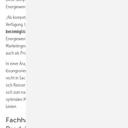
Energiewende-Konzepts herausgestellt werden.
„Als kompetenter Großhändler haben wir alles für die Haustechnik zur
Verfügung. Unser Anspruch ist es, das
Haus auch energetisch
bestmöglich auszustatten.
Daher ist in unserer aktuellen
Energiewende-Aktion das Haus auch der gemeinsame Nenner“, sagt
Marketingmanagerin Online und Print Alessia Weigel, die bei Reisser
auch als Projektleiterin rund um das Thema Energie agiert.
In einer Ära, in der sich alles immer schneller verändert, sind
lösungsorientierte Denkansätze und nachhaltige Ideen gefragt – erst
recht in Sachen
umweltfreundliche Heizalternativen.
Daher will
sich Reisser stetig verbessern, Prozesse und Produkte anpassen und
sich zum nachhaltigsten Anbieter entwickeln – um den Menschen die
optimalen Möglichkeiten für nachhaltiges Denken und Handeln zu
bieten.
Fachhandwerk profitiert von breitem