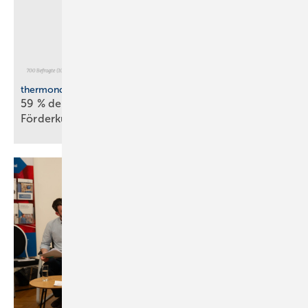
thermondo Wärmepumpen-Monitor
59 % der Haus­be­sit­zer stellen sich gegen
För­der­kür­zungen