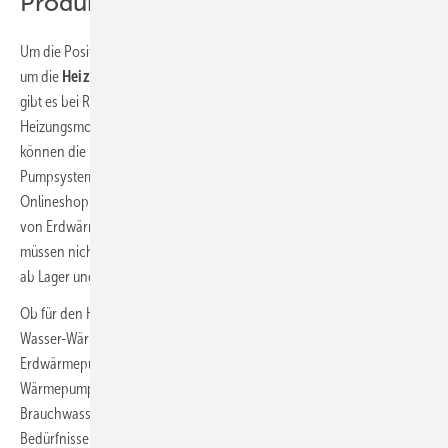
Produktsortiment
Um die Positionierung in der Heizungssparte weiter zu verstärken und
um die
Heiztechnik auf ein neues ökologisches Level zu bringen,
gibt es bei Reisser verschiedene Aktivitäten. Ob Heizungstausch,
Heizungsmodernisierung oder Erstinstallation: Fachhandwerker
können die notwendigen Heizungslagen, Brennwerttechnik,
Pumpsysteme und auch das Installationszubehör direkt über den
Onlineshop oder die regionalen Abhollager beziehen. „Ob Nutzung
von Erdwärme, Sonnenwärme, Luft oder Grundwasser: Die Kunden
müssen nicht länger warten, wir bieten ein breites Sortiment – direkt
ab Lager und sofort lieferbar“, betont Weigel.
Ob für den Hybrid-Einsatz oder als Allein-Installation: Neben Luft-
Wasser-Wärmepumpen für vielseitige Anwendungen und
Erdwärmepumpen führender Marken hat Reisser neuartige
Wärmepumpenspeicher, diverse Pufferspeicher und effiziente
Brauchwasserspeicher im Sortiment – passend zu den jeweiligen
Bedürfnissen und abgestimmt auf die Raumverhältnisse. Wer auf