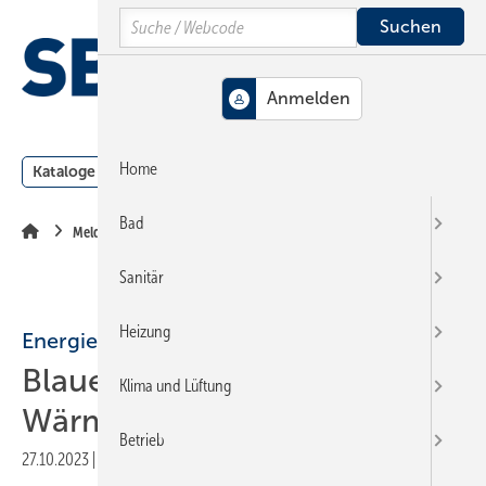
Springe
Springe
Springe
Search
auf
auf
auf
Hauptinhalt
Hauptmenü
SiteSearch
MENÜ
Home
Kataloge
Meldungen
Podcast
Produkte
Webin
Bad
Meldungen
Sanitär
Heizung
Energiewende
Blauer Engel für
Klima und Lüftung
Wärmepumpen
Betrieb
27.10.2023
|
Druckvorschau