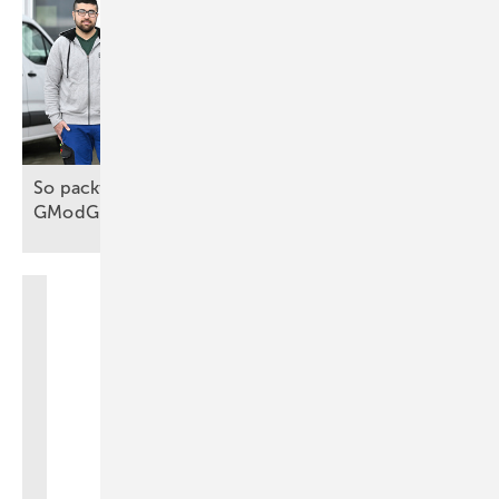
So packt das Handwerk die Wärmewende an, trotz
GModG