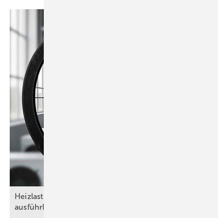
Heizlasten nach DIN/TS ­12831-­1:2020-04 – das
ausführliche Verfahren als
Goldstandard