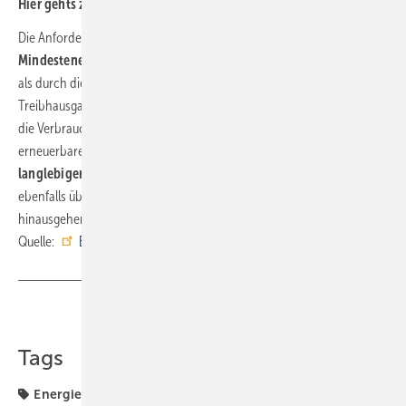
Hier gehts zu
Vergabekriterien und Beantragung
Die Anforderungen umfassen strengere
Mindestenergieeffizienzwerte für den Betrieb
der Wärmepumpen
als durch die Ökodesign-Verordnung vorgeschrieben, so dass die
Treibhausgasemissionen weiter reduziert werden – umso mehr, wenn
die Verbraucher*innen zusätzlich den Betriebsstrom aus
erneuerbaren Quellen beziehen. Zudem werden die
Bildung
langlebiger Abbauprodukte von Kältemitteln
vermieden und,
ebenfalls über die Grenzwerte der Ökodesign-Verordnung
hinausgehend, die
Geräuschemissionen
beschränkt. ■
Quelle:
Blauer Engel
/ fl
Teilen
Link kopieren
Tags
Energiewende
Wärmepumpe
Wärmepumpen