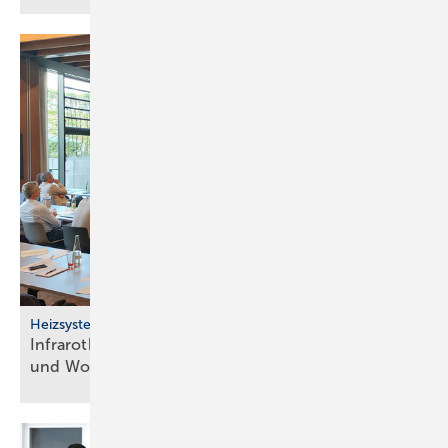
Heizsysteme
Infrarotheizung: Bau­stein für be­zahl­ba­res Bau­en
und
Woh­nen