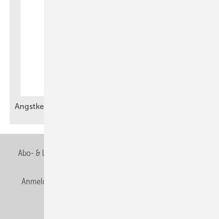
Angstkess el sind keine
Zukunftslösung
Abo- & Leserservice
AGB
Alle Inhalte chronologisch
Anmelden
Anmeldung & Registrierung
Newsletter
Datenschutz
E-Paper
Editor's choice