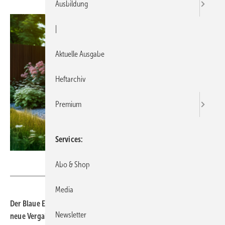
Ausbildung
|
Aktuelle Ausgabe
Heftarchiv
Premium
Services
EKH-Pictures - stock.adobe.com
Abo & Shop
Media
Der Blaue Engel, das Umweltzeichen der Bundesregierung, hat
Newsletter
neue Vergabekriterien für Wärmepumpen. Hersteller können ihre