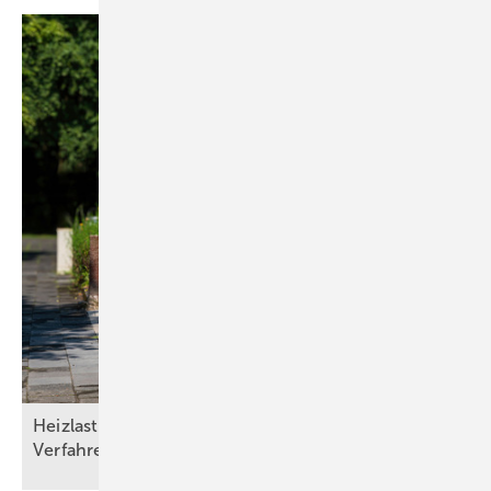
Heizlasten nach DIN/TS ­12831­-1:2020-04: Drei
Verfahren und die Qual der
Wahl