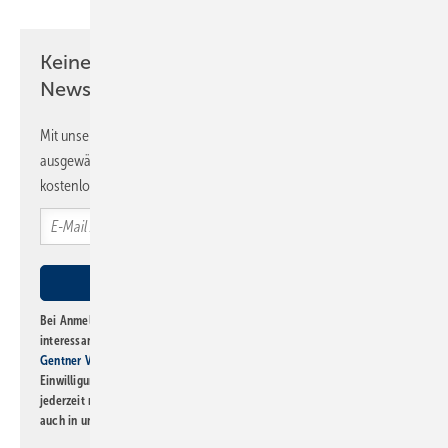
Keine Zeit? Kein Problem mit dem SBZ
Newsletter!
Mit unserem Newsletter erhalten Sie regelmäßig von uns
ausgewählte Informationen und Neuigkeiten, gebündelt und
kostenlos direkt ins Postfach.
Bei Anmeldung zu diesem Newsletter bin ich damit einverstanden, über
interessante Verlags- und Online-Angebote
der Marken der Alfons W.
Gentner Verlag GmbH & Co. KG
informiert zu werden. Diese
Einwilligung kann ich jederzeit widerrufen und eine Abmeldung ist
jederzeit möglich. Informationen zum Umgang mit Daten finden Sie
auch in unserer
Datenschutzerklärung
.