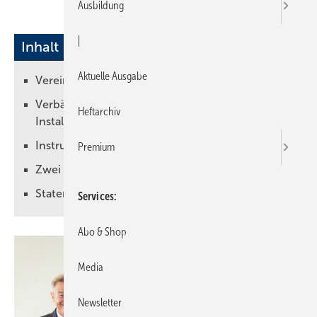
Ausbildung
|
Inhalt
Aktuelle Ausgabe
Vereinbarung wird aktualisiert
Verbände stellen sich hinter
Heftarchiv
Installateurverzeichnis
Instrument der präventiven Gefahrenabwehr
Premium
Zwei Verfahren, ein Ziel
Statements aus den Verbänden
Services
Abo & Shop
Media
Newsletter