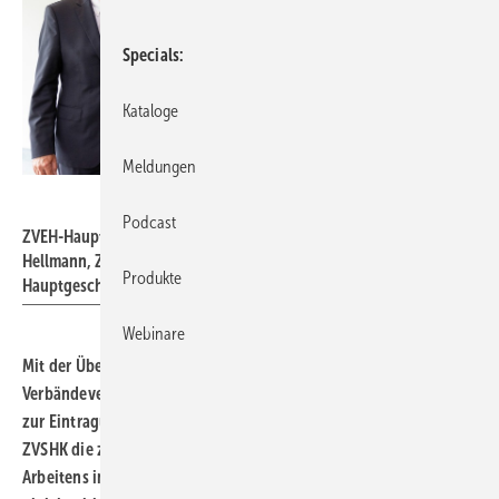
Specials
Kataloge
Meldungen
Bildschön / Patrick Schmetzer
Podcast
ZVEH-Hauptgeschäftsführer Ingolf Jakobi, ZVEH-Präsident Lothar
Hellmann, ZVSHK-Präsident Michael Hilpert und ZVSHK-
Produkte
Hauptgeschäftsführer Helmut Bramann (v. l.).
Webinare
Mit der Überarbeitung der bestehenden 7a-
Verbändevereinbarung und einer gemeinsamen Stellungnahme
zur Eintragung in ein Installateurverzeichnis machen ZVEH und
ZVSHK die zunehmende Bedeutung gewerkeübergreifenden
Arbeitens im Zuge der Energiewende deutlich und sorgen