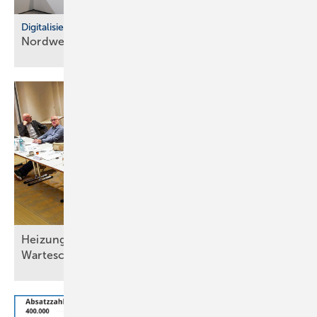
Digitalisierung im Fachhandel
Nordwest: So war der IT Community Day
2025
Heizungsmodernisierung steckt in der
Warteschleife