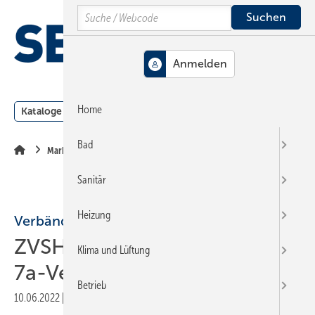
Springe
Springe
Springe
Search
auf
auf
auf
Hauptinhalt
Hauptmenü
SiteSearch
MENÜ
Home
Kataloge
Meldungen
Podcast
Produkte
Webin
Bad
Markt + Trends
Sanitär
Heizung
Verbände
ZVSHK und ZVEH schärfen
Klima und Lüftung
7a-Verbändevereinbarung
Betrieb
10.06.2022
|
Druckvorschau