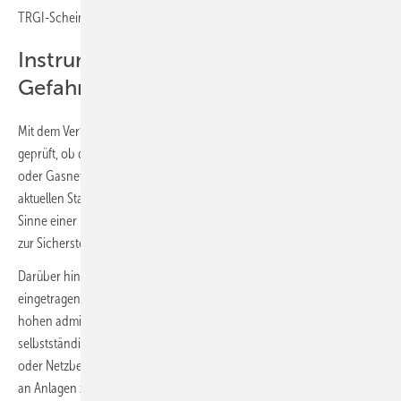
TRGI-Scheins notwendig.
Instrument der präventiven
Gefahrenabwehr
Mit dem Verfahren zur Eintragung ins Installateurverzeichnis wird
geprüft, ob die notwendigen Qualifikationen für Arbeiten am Strom-
oder Gasnetz vorhanden sind und ob sich diese auch auf dem
aktuellen Stand befinden. Das Installateurverzeichnis stellt somit im
Sinne einer präventiven Gefahrenabwehr ein zusätzliches Instrument
zur Sicherstellung der Qualifikation dar.
Darüber hinaus hilft es, unnötige Bürokratie zu vermeiden, weil es
eingetragenen Unternehmen mit der notwendigen Qualifikation ohne
hohen administrativen Aufwand die Möglichkeit eröffnet,
selbstständig und ohne aufwendige Nachkontrolle durch Behörden
oder Netzbetreiber Arbeiten am Netz, an elektrischen Anlagen sowie
an Anlagen zur Gas- und Wasserversorgung vorzunehmen.