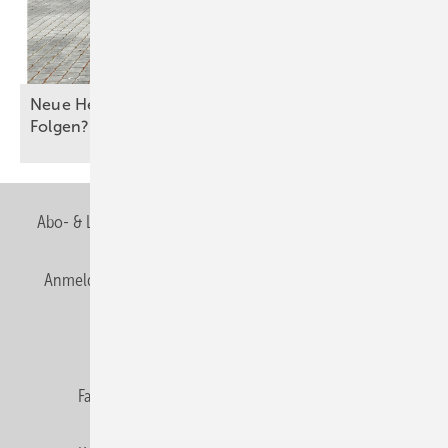
Neue Heizung frei wählbar – mit welchen
Folgen?
Abo- & Leserservice
AGB
Alle Inhalte chronologisch
Anmelden
Anmeldung & Registrierung
Newsletter
Datenschutz
E-Paper
Editor's choice
Fachbeiträge
Gentner Verlag
Impressum