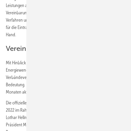
Leistungen aus einer Hand anzubieten. Gleichzeitig schuf man mit der
Vereinbarung die Voraussetzungen für ein bundeseinheitliches
Verfahren und gab den Handwerkskammern ein wichtiges Instrument
für die Eintragung in die Handwerksrolle gemäß
§ 7a HwO
an die
Hand.
Vereinbarung wird aktualisiert
Mit Hinblick auf das hohe, für die erfolgreiche Umsetzung der
Energiewende erforderliche Tempo gewinnt die bestehende
Verbändevereinbarung für den ZVEH und den ZVSHK weiter an
Bedeutung. Die Vereinbarung wurde deshalb in den vergangenen
Monaten aktualisiert und in einigen Punkten nachjustiert.
Die offizielle Unterzeichnung der Vereinbarung erfolgte am 9. Juni
2022 im Rahmen der ZVEH-Jahrestagung durch ZVEH-Präsident
Lothar Hellmann, ZVEH-Hauptgeschäftsführer Ingolf Jakobi, ZVSHK-
Präsident Michael Hilpert und ZVSHK-Hauptgeschäftsführer Helmut