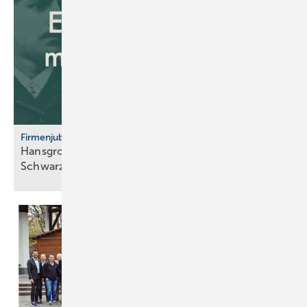
Firmenjubiläum
Hansgrohe: 125 Jahre Sa­ni­tär­tech­nik aus dem
Schwarz­wald