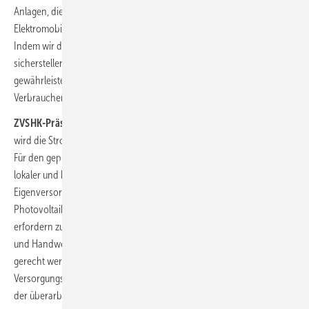
Anlagen, die Strom in unsere Netze einspeisen, oder auch die
Elektromobilität, die zu ganz neuen Netzbelastungen führen wird.
Indem wir die Qualifikation der an den Netzen arbeitenden Fachkräfte
sicherstellen, vermeiden wir negative Netzrückwirkungen und
gewährleisten die Versorgungssicherheit sowie die Sicherheit der
Verbraucher.“
ZVSHK-Präsident Michael Hilpert:
„Die Energie- und Klimawende
wird die Stromversorgung in Deutschland grundlegend verändern.
Für den geplanten Wärmepumpenhochlauf werden insbesondere auf
lokaler und häuslicher Ebene sichere Verteilnetze benötigt. Dezentrale
Eigenversorgung mit regenerativen Energien mittels Solarthermie und
Photovoltaik-Anlagen mit integrierten Speichertechnologien
erfordern zusätzliche Kompetenzen. Marktteilnehmer, Netzbetreiber
und Handwerksunternehmen müssen diesen neuen Anforderungen
gerecht werden um die Netze zukunftssicher zu machen und die
Versorgungssicherheit zu gewährleisten. ZVEH und ZVSHK leisten mit
der überarbeiteten Vereinbarung hierzu einen wichtigen Beitrag.“ ■