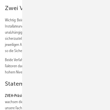
Zwei Verfahren, ein Ziel
Wichtig: Beim Eintrag in die Handwerksrolle und dem Eintrag ins
Installateurverzeichnis handelt es sich um zwei voneinander
unabhängige Verfahren. Beide haben jedoch das gleiche Ziel:
sicherzustellen, dass bei den ausführenden Fachkräften, die für die
jeweiligen Arbeiten notwendigen Qualifikationen vorhanden sind, um
so die Sicherheit der Strom-, Gas- und Wassernetze zu gewährleisten.
Beide Verfahren stellen damit für die beteiligten Verbände wichtige
Faktoren dar, die gewährleisten, dass die Energiewende auf fachlich
hohem Niveau umgesetzt wird.
Statements aus den Verbänden
ZVEH-Präsident Lothar Hellmann
: „Durch die Energiewende
wachsen die Anforderungen an unsere Netze und damit auch an
unsere Fachkräfte. Ein gutes Beispiel hierfür sind Photovoltaik-