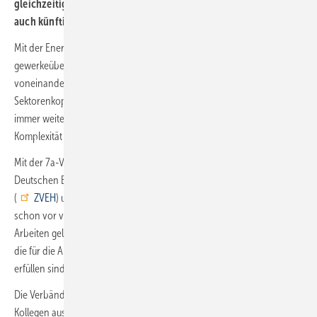
gleichzeitig dafür, dass die hohen Qualifikationsanforderungen
auch künftig erfüllt werden.
Mit der Energiewende nimmt auch die Bedeutung
gewerkeübergreifenden Arbeitens zu. Gewerke, die früher getrennt
voneinander agierten, wachsen, nicht zuletzt im Zuge der
Sektorenkopplung und der gebäudeübergreifenden Vernetzung,
immer weiter zusammen. Gleichzeitig steigen aufgrund der
Komplexität die Anforderungen an die Qualifikation der Fachkräfte.
Mit der 7a-Verbändevereinbarung haben der Zentralverband der
Deutschen Elektro- und Informationstechnischen Handwerke
(
ZVEH
) und der Zentralverband Sanitär Heizung Klima (
ZVSHK
)
schon vor vielen Jahren die Basis für gewerkeübergreifendes
Arbeiten gelegt, indem sie die fachlichen Anforderungen definierten,
die für die Ausführung von Tätigkeiten im jeweils anderen Gewerk zu
erfüllen sind.
Die Verbändevereinbarung erleichtert es Elektrobetrieben und ihren
Kollegen aus dem Bereich Sanitär, Heizung, Klima, damit, ihren Kunden