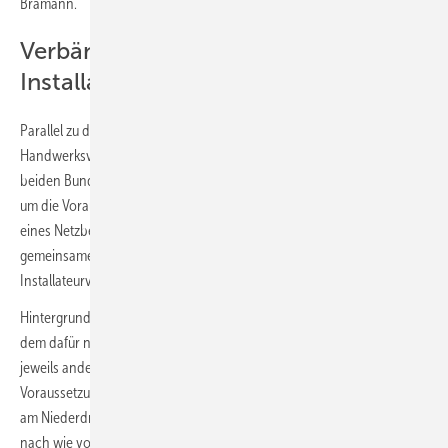
Bramann.
Verbände stellen sich hinter
Installateurverzeichnis
Parallel zu der 7a-Vereinbarung setzten die vier hochrangigen
Handwerksvertreter ihre Unterschrift unter ein weitere, von den
beiden Bundesverbänden erarbeitete Verbändeerklärung, bei der es
um die Voraussetzungen zur Eintragung in das Installateurverzeichnis
eines Netzbetreibers beziehungsweise Wasserversorgers geht. Die
gemeinsame Erklärung stärkt die hohe Bedeutung der
Installateurverzeichnisse.
Hintergrund ist, dass mit der Eintragung in die Handwerksrolle und
dem dafür notwendigen Qualifikationsnachweis zwar Arbeiten im
jeweils anderen Gewerk möglich sind. Die energierechtlichen
Voraussetzungen für Arbeiten am Niederspannungs- beziehungsweise
am Niederdrucknetz sind dadurch jedoch nicht abgedeckt. Hierfür ist
nach wie vor die Vorlage eines TREI-Scheins beziehungsweise eines