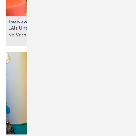
Interview
„Als Unternehmer kann man heute nur durch ak­ti­
ve Ver­net­zung
über­le­ben“