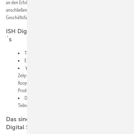
an den Erfolg unserer bisherigen, analogen Startup-Formate
anschließen und diesen weiter steigern können“, sagt Kerstin Vogt,
Geschäftsführerin der VdZ.
ISH Digital Startup Speed-Dating: So geht
´s
Teilnehmer registrieren sich kostenlos bis zum 13.10.2020.
Ein Matching-Algorithmus erreichnet die passenden Dates.
Während des Events betreten die Teilnehmer über ihren
Zeitplan die jeweiligen Video-Chat Räume, um konkrete
Kooperationen und Geschäfte zu besprechen oder sich über
Produkte und Services zu informieren.
Die einzelnen Dates dauern 12 Minuten, danach haben die
Teilnehmer 3 Minuten Zeit zum Wechseln.
Das sind die Kooperationspartner des ISH
Digital Startup Speed-Dating