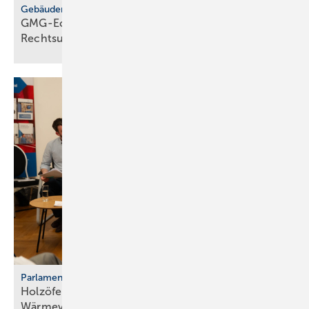
Gebäudemodernisierungsgesetz
GMG-Eckpunkte: zwi­schen Er­leich­te­rung und
Rechts­un­si­cher­heit
Parlamentarischer Kaminabend
Holzöfen als Resilienz­fak­tor der
Wärme­ver­sor­gung