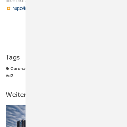
finden sich auf der eigens eingerichteten Website
https://ish.innoloft.com/
Teilen
Link kopieren
Tags
Coronavirus
Gebäudetechnik
ISH
ISH 2021
VdZ
Weitere Inhalte