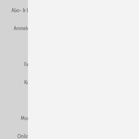
Abo- & Leserservice
AGB
Alle Inhalte chronologisch
Anmelden
Anmeldung & Registrierung
Newsletter
Datenschutz
E-Paper
Editor's choice
Fachbeiträge
Gentner Verlag
Impressum
Karriere bei Gentner
Team
Mediaservice
Mitgliedschaften und Engagement
Montagezeiten Heizung
Montagezeiten Sanitär
Online Mediadaten
Privacy Manager
RSS-Feed