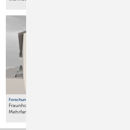
Forschung
Fraunhofer ISE: Propan-Wärme­pum­pen für
Mehr­fa­mi­lien­häuser