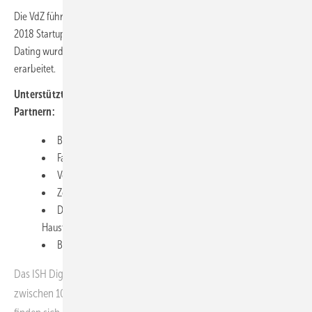
Die VdZ führt im Zusammenhang mit der Weltleitmesse ISH bereits seit
2018 Startup-Veranstaltungen durch. Das ISH Digital Startup Speed-
Dating wurde zusammen mit dem Innoloft Netzwerk und der ISH
erarbeitet.
Unterstützt wird das neue Online-Format von namhaften
Partnern:
Bundesverband der Deutschen Heizungsindustrie (BDH)
Fachverband Gebäude-Klima (FGK)
Vereinigung Deutsche Sanitärwirtschaft (VDS)
Zentralverband Sanitär Heizung Klima (ZVSHK)
Deutscher Großhandelsverband Haustechnik (DG
Haustechnik)
Bundesverband Schwimmbad & Wellness (bsw)
Das ISH Digital Startup Speed-Dating findet am 14.10.2020
zwischen 10.00 und 11.30 Uhr statt. Alle wichtigen Informationen