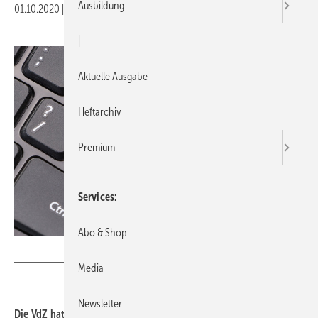
Ausbildung
01.10.2020
|
Druckvorschau
|
Aktuelle Ausgabe
Heftarchiv
Premium
Services
Abo & Shop
okolaa - stock.adobe.com
Media
Newsletter
Die VdZ hat ihr Startup-Konzept coronafest gemacht und