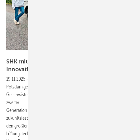
Bild: Drogatz-Krämer / SBZ
SHK mit Zukunft: Die Benschs setzen auf
Innovation und
Nähe
19.11.2025
-
Vom Einmannbetrieb, der direkt vor der Wende in
Potsdam gegründet wurde, zum modernen Unternehmen: Die
Geschwister Silvio und Kristin Bensch führen den Familienbetrieb in
zweiter
Generation fort mit klarem Fokus auf technische Innovation und
zukunftsfestes SHK-Handwerk. Während der Heizungsbereich noch
den größten Anteil am Umsatz ausmacht, gewinnen Klima- und
Lüftungstechnik zunehmend an Bedeutung, wie SBZ-Redakteurin