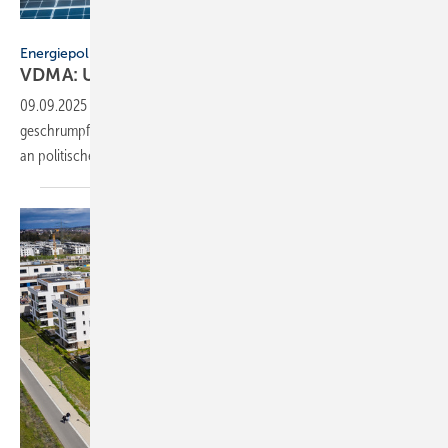
KL 1981 - stock.adobe.com
Energiepolitik
VDMA: Un­si­cher­heit bremst Kli­ma­lö­sun­gen
aus
09.09.2025
-
Die Gebäudetechnik-Branche ist 2024 um 4 %
geschrumpft. Dabei mangelt es nicht an innovativer Technik, sondern
an politischer
Verlässlichkeit.