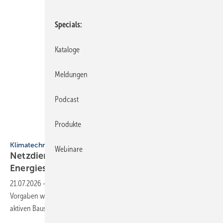
Specials
Kataloge
Meldungen
Podcast
Produkte
Airzone
Klimatechnik
Webinare
Netzdienliche HLK-Sys­te­me: Neue Rol­le im
En­er­gie­sys­tem
21.07.2026
-
Mit zunehmender Elektrifizierung und neuen gesetzlichen
Vorgaben wandeln sich HLK-Systeme von reinen Verbrauchern zu
aktiven Bausteinen eines stabilen
Energiesystems.