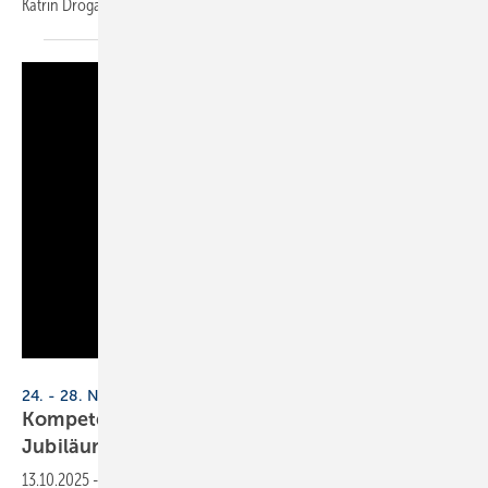
Katrin Drogatz-Krämer
feststellte.
KWHT
24. - 28. November 2025, online
Kompetenzwoche Haus­tech­nik (KWHT) fei­ert
Ju­bi­lä­um
13.10.2025
-
11 TGA-Unternehmen bündeln ihr Fachwissen in der