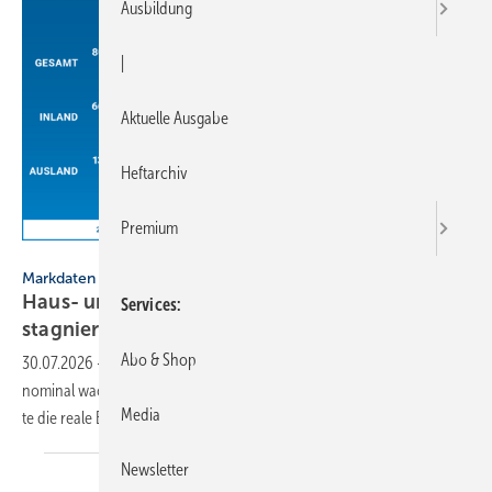
Ausbildung
|
Aktuelle Ausgabe
Heftarchiv
Premium
VDS / VdZ
Markdaten
Haus- und Gebäude­technik: Reale Entwick­lung
Services
stag­niert
2026
Abo & Shop
30.07.2026
-
Der Umsatz der Haus- und Ge­bäude­tech­nik wird 2026
no­mi­nal wachsen. Durch stei­gen­de Material-, und Energie­preise dürf­
Media
te die reale Ent­wick­lung
stag­nieren.
Newsletter