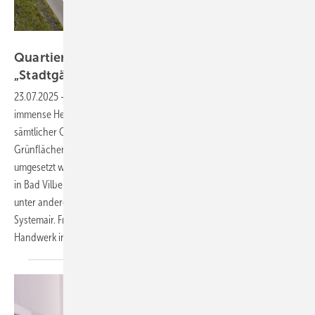
Bild: Systemair
Quartier definiert neue Qualität von
„Stadtgärten“
23.07.2025
-
Großmaßstäbige Quartiere zu entwickeln, ist eine
immense Herausforderung, die ein reibungsloses Zusammenspiel
sämtlicher Gewerke erfordert. Ein Beispiel, wie ein solches Projekt mit
Grünflächen, innovativer Architektur und hochwertiger Ausstattung
umgesetzt werden kann, zeigt der Bauprojektentwickler ­Conceptaplan
in Bad Vilbel. Zentral war die intelligente Integration der Kältetechnik –
unter anderem durch drei verschiedene Wärmepumpentypen von
Systemair. Frühzeitig wurden diese in enger Abstimmung mit dem SHK-
Handwerk in die Projektstruktur
eingebunden.