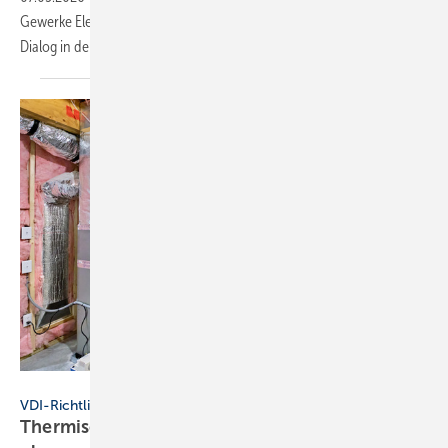
Gewerke Elektro, SHK und Dach. Sie soll Synergien schaffen und den
Dialog in der Gebäudetechnik
fördern.
Jo Ann Snover - stock.adobe.com
VDI-Richtlinie
Thermische En­er­gie­spei­cher sys­te­ma­tisch