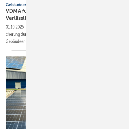
Gebäudeenergiegesetz
VDMA fordert: GEG-Novelle mit Augen­maß und
Ver­läss­lichkeit
01.10.2025
-
Das VDMA Forum Gebäude­tech­nik warnt vor Ver­un­si­
cherung durch eine über­eilte Novelle des
Gebäude­ener­gie­ge­setzes.