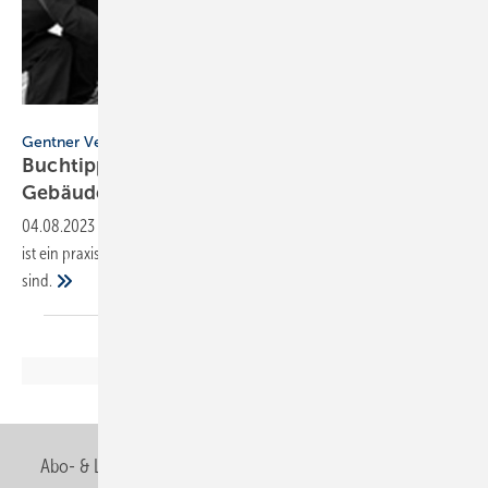
Gentner
Gentner Verlag
Buchtipp: Gesundes Arbeiten in der
Gebäudetechnik
04.08.2023
-
Das Buch „Gesundes Arbeiten in der Gebäudetechnik“
ist ein praxisorientierter Leitfaden für alle, die in der Branche tätig
sind.
Seitennavigation
Seite 1
Nächste
››
Seite
Abo- & Leserservice
AGB
Alle Inhalte chronologisch