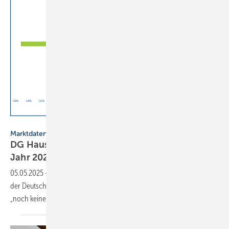
DG Haustechnik
Marktdaten
DG Haustechnik meldet verhaltenen Start ins
Jahr
2025
05.05.2025
-
Auf Basis der Um­satz­sta­tis­tik für das 1. Quar­tal 2025 sieht
der Deut­sche Groß­handels­ver­band Haus­technik (DG Haus­tech­nik)
„noch kei­nen Grund zur
Er­leich­te­rung“.