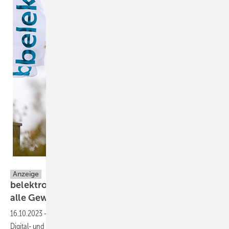
Messe Berlin
Anzeige
belektro 2024: Effizienz im Gebäude braucht
alle
Gewerke
16.10.2023
-
Nächstes Jahr ist es so weit: Die Fachmesse für Elektro-,
Digital- und Gebäudetechnik feiert ihr 40-jähriges Jubiläum. Unter