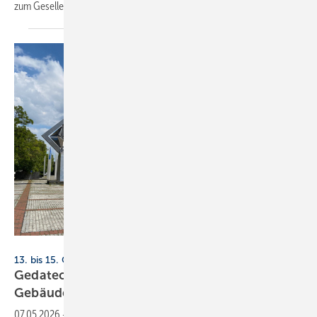
zum Gesellenbrief
an.
april7544 - stock.adobe.com
13. bis 15. Oktober 2026, Messe Berlin
Gedatec 2026: Fach­mes­se für in­te­grier­te
Ge­bäu­de­tech­nik
07.05.2026
-
Die neue Fachmesse Gedatec vereint ab 2026 die