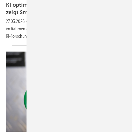
KI optimiert Gebäude­technik: Hott­gen­roth
zeigt
SmartPrior
27.03.2026
-
Beim Besuch von Wirtschafts­mi­nis­terin Mona Neubaur
im Rah­men der NRW Innovation Tour prä­sen­tier­te Hottgen­roth das
KI-For­schungs­pro­jekt
„SmartPrior“.