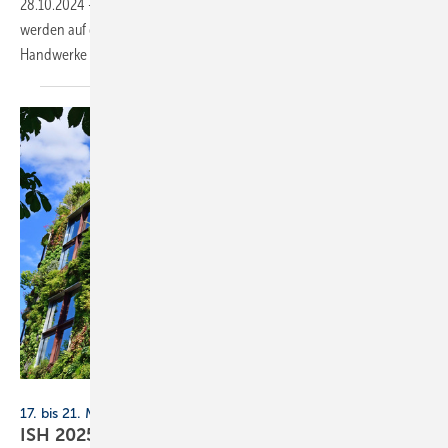
28.10.2024
-
Der FV SHK Brandenburg und die Innung SHK Berlin
werden auf der Belektro als Mitaussteller auf dem Messestand der E-
Handwerke Berlin und Brandenburg präsent
sein.
PackShot - stock.adobe.com
17. bis 21. März 2025, Messe Frankfurt
ISH 2025: Klimaschutz in der
Gebäudetechnik