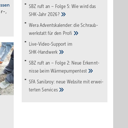
Essen
SBZ ruft an – Folge 5: Wie wird das
r-,
SHK-Jahr
2026?
Wera Adventskalender: die Schraub­
werk­statt für den
Pro­fi
Live-Video-Support im
SHK-Handwerk
SBZ ruft an – Folge 2: Neue Erkennt­
nisse beim
Wärme­pumpen­test
SFA Sanibroy: neue Web­site mit erwei­
terten
Services