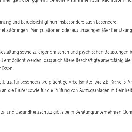
schinen galt. Über ggf. erforderliche Maßnahmen zum Nachrüsten mu
chnung und berücksichtigt nun insbesondere auch besondere
Betriebsstörungen, Manipulationen oder aus unsachgemäßer Benutzung
n Gestaltung sowie zu ergonomischen und psychischen Belastungen 
ll ermöglicht werden, dass auch ältere Beschäftigte arbeitsfähig ble
müssen.
u.a. für besonders prüfpflichtige Arbeitsmittel wie z.B. Krane (s. 
 an die Prüfer sowie für die Prüfung von Aufzugsanlagen mit einheit
eits- und Gesundheitsschutz gibt’s beim Beratungsunternehmen Qums