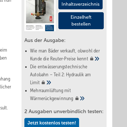
ss nun
Inhaltsverzeichnis
Einzelheft
bestellen
Aus der Ausgabe:
beim
Wie man Bäder verkauft, obwohl der
iben
Kunde die Reuter-Preise
kennt
Die entwässerungstechnische
Autobahn – Teil 2: Hydraulik am
Anhang
Limit
licher
Mehrraumlüftung mit
Wärmerückgewinnung
ult.
2 Ausgaben unverbindlich testen:
Jetzt kostenlos testen!