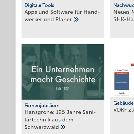
Digitale Tools
Nachwuc
Apps und Soft­ware für Hand­
Neues M
werker und
Planer
SHK-H
Gebäude
Firmenjubiläum
VDKF z
Hansgrohe: 125 Jahre Sa­ni­
tär­tech­nik aus dem
Schwarz­wald