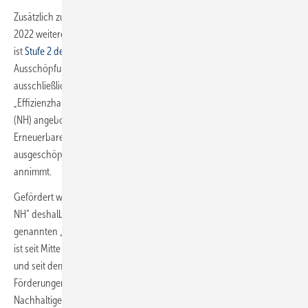
Zusätzlich zu den bisherigen Regelungen müssen seit dem 21. April
2022 weitere verschärfte Rahmenbedingungen erfüllt werden. Damit
ist
Stufe 2 des dreistufigen Plans der BEG
erreicht. Nach der
Ausschöpfung der Fördermittel am 20. April werden demzufolge nun
ausschließlich Förderungen für den Standard
„Effizienzhaus-/Effizienzgebäude 40“ mit der Nachhaltigkeits-Klasse
(NH) angeboten. Die Fördermittel für die Effizienzgebäudestufen 40
Erneuerbare Energien (EE) und 40 Plus sind seit dem 20. April
ausgeschöpft, weshalb die KfW dafür keine weiteren Anträge
annimmt.
Gefördert werden nach den Vorgaben der „Effizienzgebäudestufe
NH“ deshalb nur noch Neubauten in Verbindung mit dem so
genannten „Qualitätssiegel Nachhaltiges Gebäude (QNG)“. Das QNG
ist seit Mitte letzten Jahres optionaler Bestandteil der Förderungen
und seit dem 21. April nun verpflichtend für Neubauten mit
Förderungen über die KfW. Die BEG sieht für das Qualitätssiegel
Nachhaltiges Gebäude vor, dass besondere ökologische,