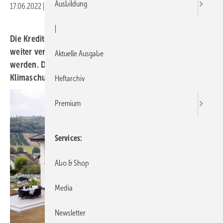
Ausbildung
17.06.2022
|
Druckvorschau
|
Die Kreditanstalt für Wiederaufbau hat die Kriterien
weiter verschärft, nach denen jetzt Neubauten gefördert
Aktuelle Ausgabe
werden. Der Schwerpunkt geht immer in Richtung
Klimaschutz und Nachhaltigkeit.
Heftarchiv
Premium
Services
Abo & Shop
Media
Newsletter