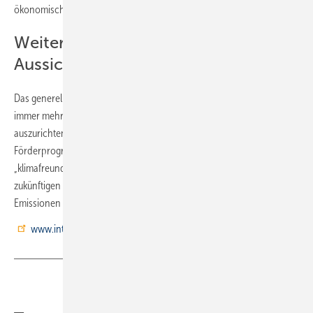
ökonomische und soziokulturelle Bedingungen erfüllt werden müssen.
Weitere Förderungen für 2023 in
Aussicht
Das generelle Ziel der KfW-Förderungen ist es, die Baubedingungen
immer mehr an den Werten Nachhaltigkeit und Klimafreundlichkeit
auszurichten. Für Anfang 2022 ist deshalb ein neues, umfangreiches
Förderprogramm auf Stufe 3 geplant. Unter dem Titel
„klimafreundliches Bauen“ wird dabei der Lebenszyklus der
zukünftigen Neubauten im Zusammenhang mit Treibhausgas-
Emissionen im Vordergrund stehen.
www.intelligent-heizen.info
Teilen
Link kopieren