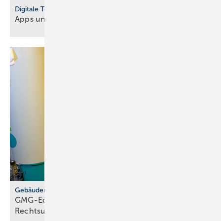
Digitale Tools
Apps und Soft­ware für Hand­werker und
Planer
Gebäudemodernisierungsgesetz
GMG-Eckpunkte: zwi­schen Er­leich­te­rung und
Rechts­un­si­cher­heit