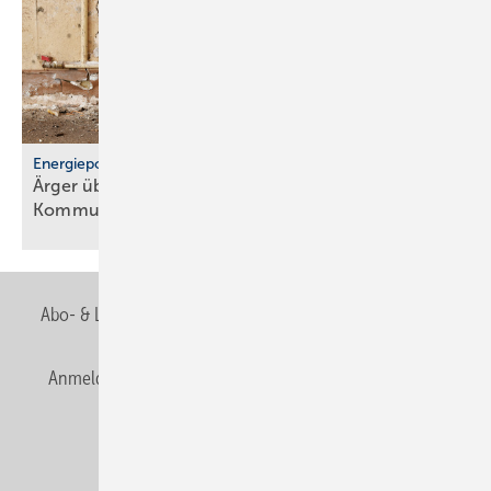
Energiepolitik
Ärger über För­der­stopp und po­li­ti­sche
Kom­mu­ni­ka­ti­on
Abo- & Leserservice
AGB
Alle Inhalte chronologisch
Anmelden
Anmeldung & Registrierung
Newsletter
Datenschutz
E-Paper
Editor's choice