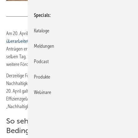
Intelligent heizen / Bjoern Luelf
Specials
Kataloge
Am 20. April 2022 hatte die Kreditanstalt für Wiederaufbau (KfW)
eine
überarbeitete Neubauförderung gestartet
. Doch die große Menge an
Meldungen
Anträgen erschöpfte den gedeckelten Fördermitteltopf noch am
selben Tag. Seit dem 21. April gelten daher verschärfte Regelungen für
Podcast
weitere Förderungen.
Derzeitige Förderungen haben den Schwerpunkt auf Klimaschutz und
Produkte
Nachhaltigkeit, und richten sich nach einem dreistufigen Plan. Bis zum
20. April galt die Stufe 1 der Förderungen, bei der Neubauten der
Webinare
Effizienzgebäudestufen „40 Erneuerbare Energien (EE)“,
„Nachhaltigkeit (NH)“ und „40 Plus“ akzeptiert wurden.
So sehen die verschärften
Bedingungen aus