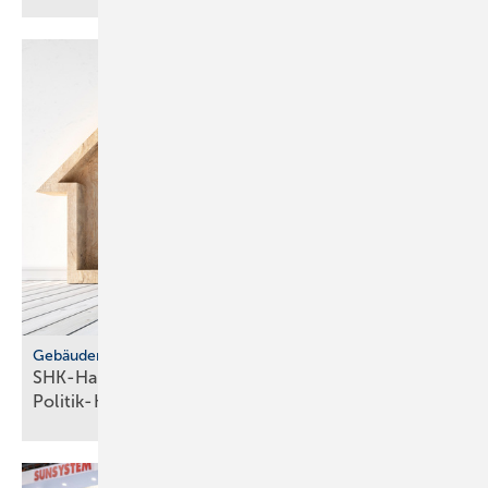
Gebäudemodernisierungsgesetz
SHK-Handwerk: ver­läss­li­che Hei­zungs­wahl statt
Po­li­tik-Hö­rig­keit