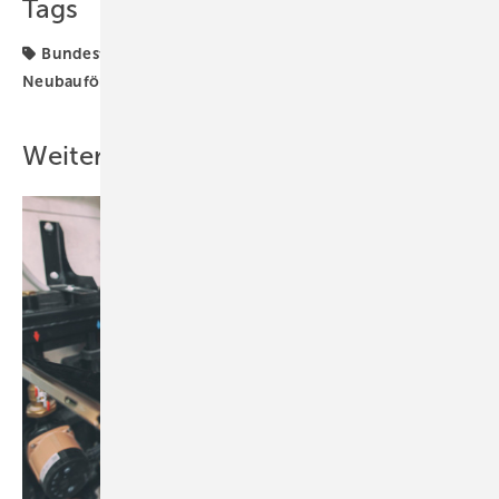
Tags
Bundesförderung für effiziente Gebäude
KfW
Neubauförderung
Stufe
Weitere Inhalte