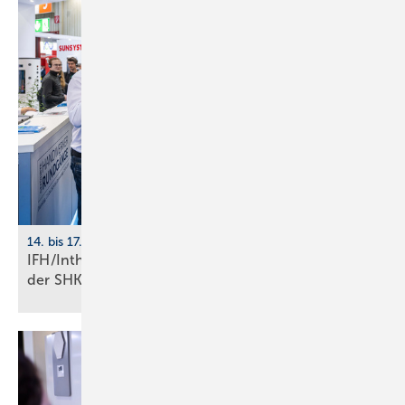
14. bis 17. April 2026, Nürnberg
IFH/Intherm: 400+ Aus­stel­ler zei­gen die Zu­kunft
der
SHK-Branche