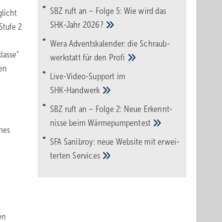
SBZ ruft an – Folge 5: Wie wird das
licht
SHK-Jahr
2026?
Stufe 2
Wera Adventskalender: die Schraub­
lasse“
werk­statt für den
Pro­fi
uen
Live-Video-Support im
SHK-Handwerk
SBZ ruft an – Folge 2: Neue Erkennt­
nisse beim
Wärme­pumpen­test
mes
SFA Sanibroy: neue Web­site mit erwei­
terten
Services
en