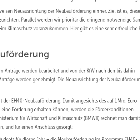
weisen Neuausrichtung der Neubauförderung einher. Ziel ist es, dies
urichten. Parallel werden wir prioritär die dringend notwendige Sa
eim Klimaschutz voranzukommen. Hier gibt es eine sehr erfreuliche
auförderung
en Anträge werden bearbeitet und von der KfW nach den bis dahin
 Anträge werden genehmigt. Die Neuausrichtung der Neubauförderun
rt der EH40-Neubauförderung. Damit angesichts des auf 1 Mrd. Euro
r eine Förderung erhalten können, werden die Förderkonditionen
nisterium für Wirtschaft und Klimaschutz (BMWK) rechnet man damit
n, und für einen Anschluss gesorgt:
 Budgets für dieses Jahr – die Neubauförderung im Programm EH40-