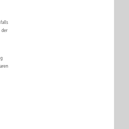
falls
 der
ig
baren