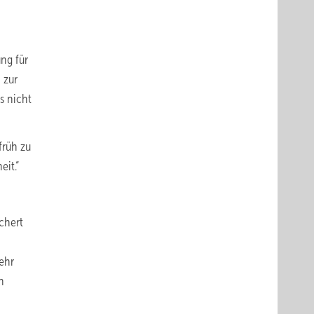
ung für
 zur
s nicht
früh zu
it.“
chert
sehr
n