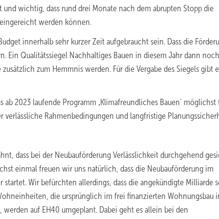
gut und wichtig, dass rund drei Monate nach dem abrupten Stopp die
eingereicht werden können.
Budget innerhalb sehr kurzer Zeit aufgebraucht sein. Dass die Förder
rn. Ein Qualitätssiegel Nachhaltiges Bauen in diesem Jahr dann noch
e zusätzlich zum Hemmnis werden. Für die Vergabe des Siegels gibt e
s ab 2023 laufende Programm ‚Klimafreundliches Bauen‘ möglichst 
 verlässliche Rahmenbedingungen und langfristige Planungssicherhe
nt, dass bei der Neubauförderung Verlässlichkeit durchgehend gesi
hst einmal freuen wir uns natürlich, dass die Neubauförderung im
tartet. Wir befürchten allerdings, dass die angekündigte Milliarde 
 Wohneinheiten, die ursprünglich im frei finanzierten Wohnungsbau i
 werden auf EH40 umgeplant. Dabei geht es allein bei den