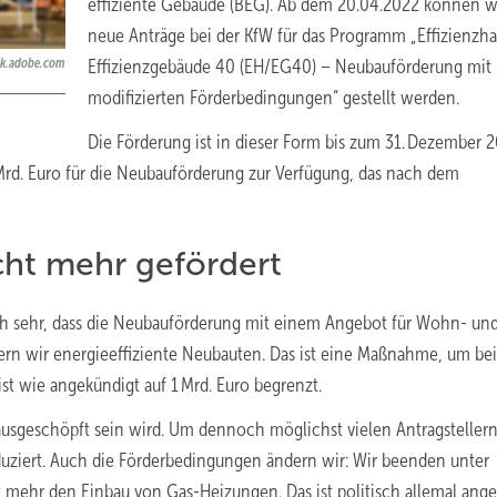
effiziente Gebäude (BEG). Ab dem 20.04.2022 können w
neue Anträge bei der KfW für das Programm „Effizienzha
ock.adobe.com
Effizienzgebäude 40 (EH/EG40) – Neubauförderung mit
modifizierten Förderbedingungen“ gestellt werden.
Die Förderung ist in dieser Form bis zum 31. Dezember 
1 Mrd. Euro für die Neubauförderung zur Verfügung, das nach dem
ht mehr gefördert
ch sehr, dass die Neubauförderung mit einem Angebot für Wohn- un
rn wir energieeffiziente Neubauten. Das ist eine Maßnahme, um bei
t wie angekündigt auf 1 Mrd. Euro begrenzt.
 ausgeschöpft sein wird. Um dennoch möglichst vielen Antragsteller
duziert. Auch die Förderbedingungen ändern wir: Wir beenden unter
mehr den Einbau von Gas-Heizungen. Das ist politisch allemal ange