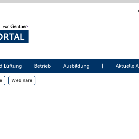
d Lüftung
Betrieb
Ausbildung
|
Aktuelle 
e
Webinare