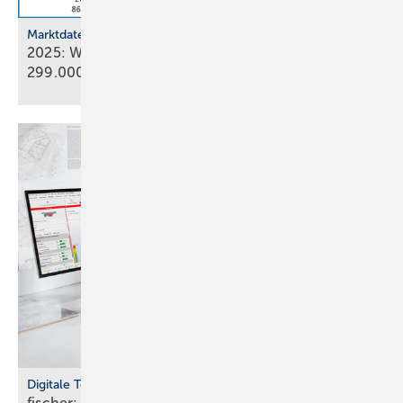
Marktdaten
2025: Wärmepumpenabsatz steigt um 55 % auf
299.000
Geräte
Digitale Tools
fischer: cloudbasierte Bemes­sungs­soft­ware für