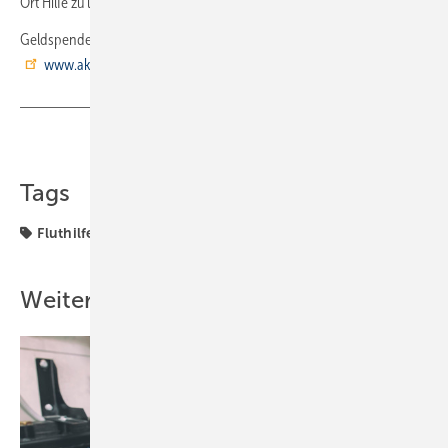
Ort Hilfe zu leisten.
Geldspenden für die Flutopfer sind möglich über
www.aktionsbuendnis-katastrophenhilfe.de
Teilen
Link kopieren
Tags
Fluthilfe
IMI
IMI Hydronic Engineering
Weitere Inhalte