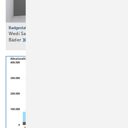
Badgestaltung
Wedi Sanwell XS: Dusch­wand­mo­dul für klei­ne
Bä­der