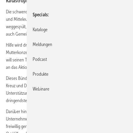
Katastrophenhilfe überwiesen.
Die schweren Unwetter und Überschwemmungen in Deutschland
Specials
und Mitteleuropa haben viele Todesopfer gefordert, Straßen
weggespült, Häuser und Infrastruktur zerstört und viele Familien und
Kataloge
auch Gemeinden in den finanziellen Ruin gestürzt.
Meldungen
Hilfe wird dringend benötigt. Das Unternehmen IMI plc – der
Mutterkonzern von IMI Hydronic Engineering Deutschland GmbH –
Podcast
will seinen Teil dazu beitragen und hat eine fünfstellige Geldspende
an das Aktionsbündnis Katastrophenhilfe überwiesen.
Produkte
Dieses Bündnis aus Unicef, Caritas international, Deutsches rotes
Kreuz und Diakonie Katastrophenhilfe stellt sicher, dass die
Webinare
Unterstützung bei den Familien und Gemeinden ankommt, die sie am
dringendsten benötig.
Darüber hinaus haben sich Mitarbeiter aller drei Divisionen des
Unternehmens persönlich für Ihre Gemeinden engagiert und sich
freiwillig gemeldet, um unter den äußerst schwierigen Umständen vor