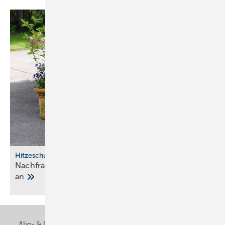
Hitzeschutz
Nachfrage nach Split-Klima­an­lagen steigt stark
an
Abo- & Leserservice
AGB
Alle Inhalte chronologisch