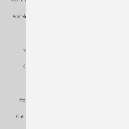
Anmelden
Anmeldung & Registrierung
Newsletter
Datenschutz
E-Paper
Editor's choice
Fachbeiträge
Gentner Verlag
Impressum
Karriere bei Gentner
Team
Mediaservice
Mitgliedschaften und Engagement
Montagezeiten Heizung
Montagezeiten Sanitär
Online Mediadaten
Privacy Manager
RSS-Feed