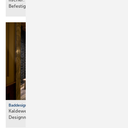
Befes­ti­gungs­tech­nik
Baddesign
Kaldewei: Badkultur trifft euro­päische
Design­metropolen