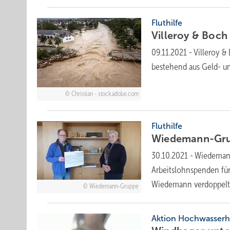
Fluthilfe
Villeroy & Boch
09.11.2021
-
Villeroy &
bestehend aus Geld- 
Christian - stock.adobe.com
Fluthilfe
Wiedemann-Grup
30.10.2021
-
Wiedemann
Arbeitslohnspenden fü
Wiedemann verdoppelt
Wiedemann-Gruppe
Aktion Hochwasserhi