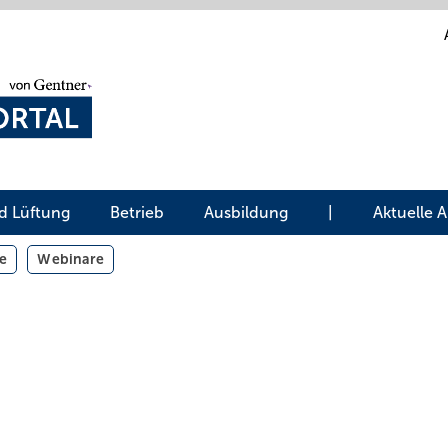
d Lüftung
Betrieb
Ausbildung
|
Aktuelle 
e
Webinare