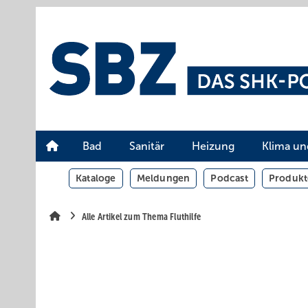
Springe
Springe
Springe
auf
auf
auf
Hauptinhalt
Hauptmenü
SiteSearch
Bad
Sanitär
Heizung
Klima un
Kataloge
Meldungen
Podcast
Produkt
Alle Artikel zum Thema Fluthilfe