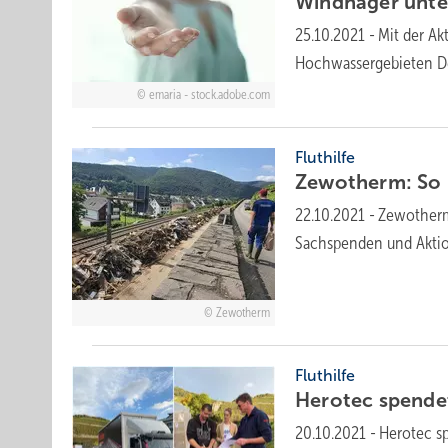
Windhager unter
25.10.2021
-
Mit der Ak
Hochwassergebieten D
emaria - stock.adobe.com
Fluthilfe
Zewotherm: So h
22.10.2021
-
Zewotherm
Sachspenden und Aktio
Zewotherm
Fluthilfe
Herotec spende
20.10.2021
-
Herotec s