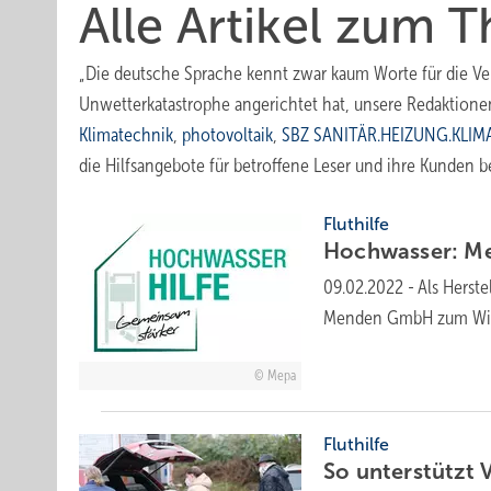
Alle Artikel zum T
„Die deutsche Sprache kennt zwar kaum Worte für die Ver
Unwetterkatastrophe angerichtet hat, unsere Redaktion
Klimatechnik
,
photovoltaik
,
SBZ SANITÄR.HEIZUNG.KLIM
die Hilfsangebote für betroffene Leser und ihre Kunden b
Fluthilfe
Hochwasser: Me
09.02.2022
-
Als Herst
Menden GmbH zum Wie
Mepa
Fluthilfe
So unterstützt 