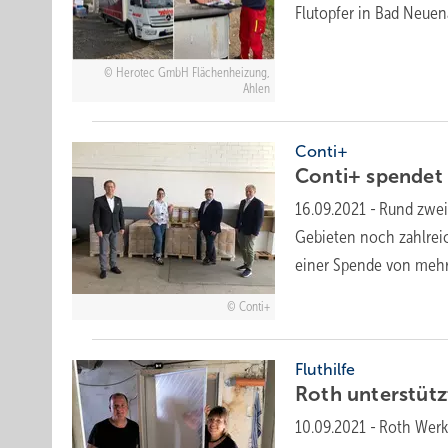
Flutopfer in Bad Neu
Herotec GmbH Flächenheizung,
Ahlen
Conti+
Conti+ spendet 
16.09.2021
-
Rund zwei
Gebieten noch zahlrei
einer Spende von mehr 
Conti+
Fluthilfe
Roth unterstüt
10.09.2021
-
Roth Werk