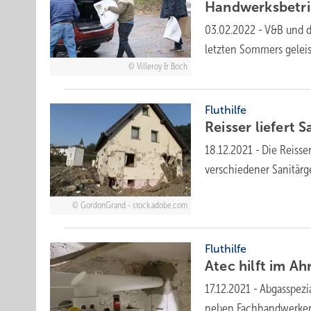
Handwerksbetr
03.02.2022
-
V&B und d
letzten Sommers gelei
Villeroy & Boch
Fluthilfe
Reisser liefert 
18.12.2021
-
Die Reisse
verschiedener
Sanitärg
GordonGrand - stock.adobe.com
Fluthilfe
Atec hilft im Ah
17.12.2021
-
Abgasspezi
neben Fachhandwerkern