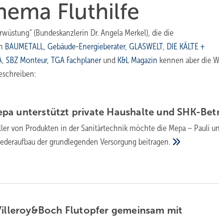
hema Fluthilfe
wüstung“ (Bundeskanzlerin Dr. Angela Merkel), die die
en
BAUMETALL
,
Gebäude-Energieberater
,
GLASWELT
,
DIE KÄLTE +
A
,
SBZ Monteur
,
TGA Fachplaner
und
K&L Magazin
kennen aber die W
eschreiben:
pa unterstützt private Haushalte und
SHK-Betr
eller von Produkten in der Sanitärtechnik möchte die Mepa – Pauli u
deraufbau der grundlegenden Versorgung
beitragen.
Villeroy&Boch Flutopfer gemeinsam mit