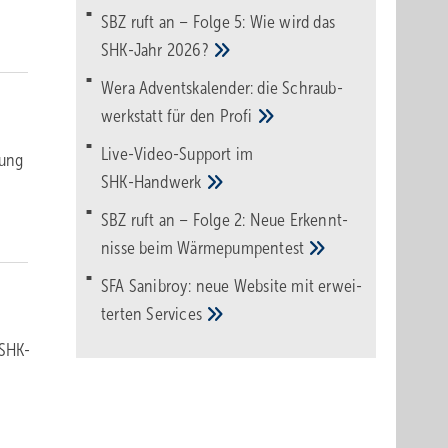
SBZ ruft an – Folge 5: Wie wird das
SHK-Jahr
2026?
Wera Adventskalender: die Schraub­
werk­statt für den
Pro­fi
Live-Video-Support im
zung
SHK-Handwerk
SBZ ruft an – Folge 2: Neue Erkennt­
nisse beim
Wärme­pumpen­test
SFA Sanibroy: neue Web­site mit erwei­
terten
Services
 SHK-