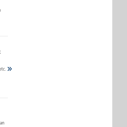
n
t
etc.
 an