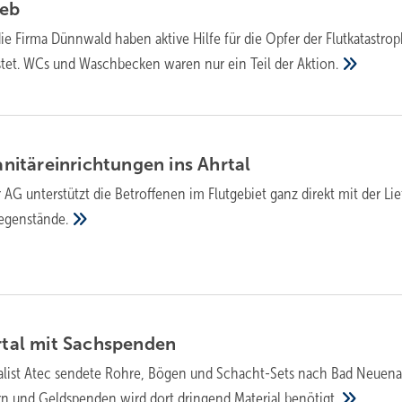
ieb
ie Firma Dünnwald haben aktive Hilfe für die Opfer der Flutkatastro
stet. WCs und Waschbecken waren nur ein Teil der
Aktion.
Sanitäreinrichtungen ins
Ahrtal
r AG unterstützt die Betroffenen im Flutgebiet ganz direkt mit der Li
egenstände.
rtal mit
Sachspenden
alist Atec sendete Rohre, Bögen und Schacht-Sets nach Bad Neuena
 und Geldspenden wird dort dringend Material
benötigt.