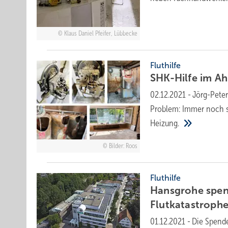
Klaus Daniel Pfeifer, Lübbecke
Fluthilfe
SHK-Hilfe im Ahr
02.12.2021
-
Jörg-Peter
Problem: Immer noch s
Heizung.
Bilder: Roos
Fluthilfe
Hansgrohe spen
Flutkatastroph
01.12.2021
-
Die Spend