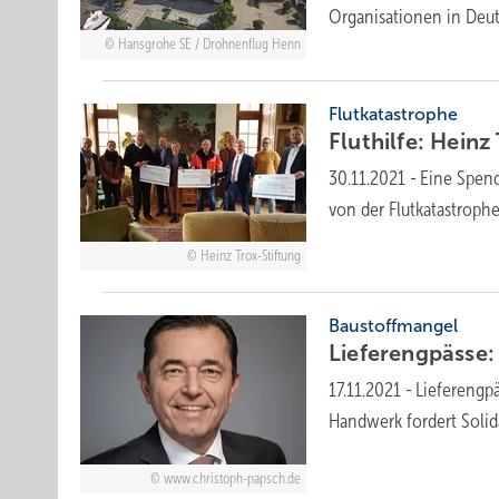
Organisationen in Deu
Hansgrohe SE / Drohnenflug Henn
Flutkatastrophe
Fluthilfe: Hein
30.11.2021
-
Eine Spend
von der Flutkatastrop
Heinz Trox-Stiftung
Baustoffmangel
Lieferengpässe
17.11.2021
-
Lieferengp
Handwerk fordert Soli
www.christoph-papsch.de