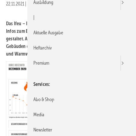
Ausbildung
22.11.2021
|
Druckvorschau
|
Das Ifeu – Institut für Energie- und Umweltforschung hat die
Infos zum Energieverbrauch für Mieterinnen und Mieter neu
Aktuelle Ausgabe
gestaltet. Auf nur einer A4-Seite haben die Nutzer:innen von
Gebäuden damit in Zukunft ihre aktuellen monatlichen Heiz-
Heftarchiv
und Warmwasserverbräuche im Blick.
Premium
Services
Abo & Shop
Media
Newsletter