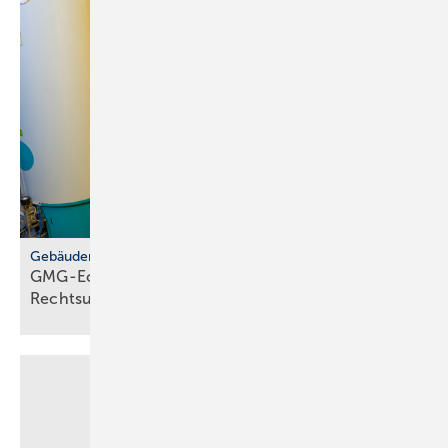
Gebäudemodernisierungsgesetz
GMG-Eckpunkte: zwi­schen Er­leich­te­rung und
Rechts­un­si­cher­heit