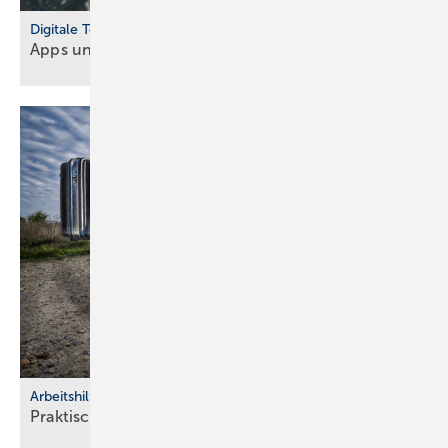
Digitale Tools
Apps und Soft­ware für Hand­werker und
Planer
Arbeitshilfen
Praktische Hilfs­mittel für
Hand­werker