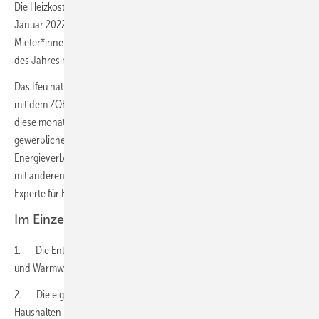
Die Heizkosten-Verordnung der Bundesregierung soll ab dem 1.
Januar 2022 alle Gebäudeeigentümer*innen verpflichten, ihren
Mieter*innen den genauen Heizenergieverbrauch für jeden Monat
des Jahres mitzuteilen.
Das Ifeu hat im Auftrag des Umweltbundesamtes und in Kooperation
mit dem ZOE-Institut und suwadesign einen Gestaltungsvorschlag für
diese monatliche Heizinformation entwickelt. „So können private und
gewerbliche Nutzerinnen und Nutzer auf einen Blick ihren
Energieverbrauch im Laufe der Monate erkennen und können ihn
mit anderen Haushalten vergleichen“, erklärt Dr. Lars-Arvid Brischke,
Experte für Energieeffizienz und nachhaltige Energiesysteme am Ifeu.
Im Einzelnen sehen die Mieterinnen und Mieter:
1. Die Entwicklung der monatlichen Energieverbräuche für Heizung
und Warmwasser
2. Die eigenen Energieverbräuche im Vergleich zu anderen
Haushalten im selben Haus