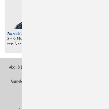
Fachkräfteentwicklung
SHK-Meisterförderung: Rücken­wind für enga­gier­
ten
Nachwuchs
Abo- & Leserservice
AGB
Alle Inhalte chronologisch
Anmelden
Anmeldung & Registrierung
Newsletter
Datenschutz
E-Paper
Editor's choice