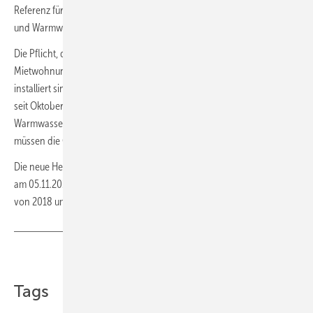
Referenz für eine verständliche Information zum Thema Heizen
und Warmwasser anlegen.
Die Pflicht, die Mieter*innen zu informieren, gilt für alle
Mietwohnungen, in denen bereits fernablesbare Wärmezähler
installiert sind. Bei Neuinstallationen sind solche Messgeräte schon
seit Oktober 2020 verpflichtend. Für die alten Wärme- und
Warmwasserzähler gilt ein Bestandsschutz bis Ende 2026. Bis dahin
müssen die Geräte nachgerüstet oder ausgetauscht werden.
Die neue Heizkosten-Verordnung (HeizkostenV), der der Bundesrat
am 05.11.2021 zugestimmt hat, setzt die EU-Energieeffizienz-Richtlinie
von 2018 um. ■
Teilen
Link kopieren
Tags