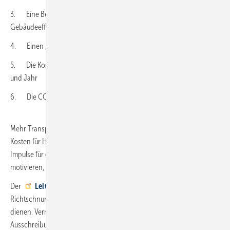
3. Eine Bewertung ihres Energieverbrauches anhand der
Gebäudeeffizienz
4. Einen „Spartipp des Monats“ für Heizen und Warmwasser
5. Die Kostenschätzung für Heizen und Warmwasser pro Monat
und Jahr
6. Die CO
-Emissionen ihres Haushalts für Heizen und Warmwasser
2
Mehr Transparenz über den monatlichen Energieverbrauch und die
Kosten für Heizen und Warmwasser soll den Nutzer*innen zusätzliche
Impulse für ein energiesparendes Verhalten geben und sie
motivieren, bestehende Potenziale zu erkennen und auszuschöpfen.
Der
Leitfaden
des
Ifeu soll in Zukunft Messdienstleistern als
Richtschnur für die Gestaltung ihrer monatlichen Heizinformation
dienen. Vermieter*innen können sie als Grundlage in
Ausschreibungen verwenden und Mieter*innen können sie als