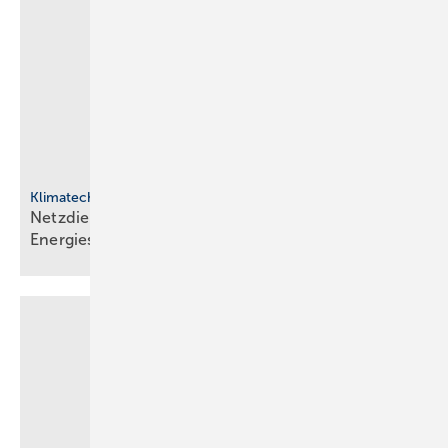
Klimatechnik
Netzdienliche HLK-Sys­te­me: Neue Rol­le im
En­er­gie­sys­tem