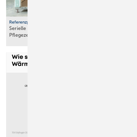
Referenzprojekt Geberit
Serielle Badfertigung im Pful­len­dor­fer
Pfle­ge­zen­trum