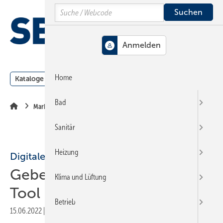
Springe
Springe
Springe
Search
auf
auf
auf
Hauptinhalt
Hauptmenü
SiteSearch
MENÜ
Home
Kataloge
Meldungen
Podcast
Produkte
Webin
Bad
Markt + Trends
Sanitär
Heizung
Digitale Tools
Geberit: Mit neuem Online-
Klima und Lüftung
Tool Bäder sicher planen
Betrieb
15.06.2022
|
Druckvorschau