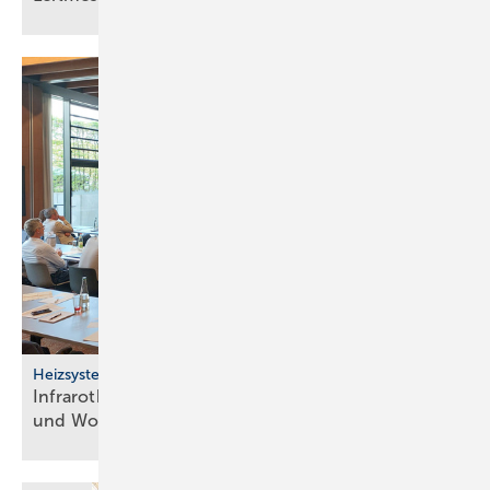
Heizsysteme
Infrarotheizung: Bau­stein für be­zahl­ba­res Bau­en
und
Woh­nen