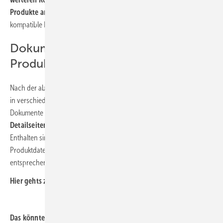
Produkte angezeigt
. So sind für einen Unterputz-Spülkasten nur
kompatible Betätigungsplatten wählbar.
Dokumente mit exakten
Produktdaten exportieren
Nach der abgeschlossenen Planung für ein Objekt erfolgt der Export
in verschiedene Formate: Als pdf-, Word- oder Excel-Dokument. Die
Dokumente beinhalten eine
übersichtliche Liste der Produkte,
Detailseiten zu den Produkten sowie die jeweiligen Datenblätter.
Enthalten sind in den Dokumenten zusätzlich die exakten
Produktdaten wie Größe und Artikelnummer sowie das
entsprechende Bildmaterial und technische Zeichnungen.
Hier gehts zum
Bemusterungstool
Das könnte Sie interessieren: