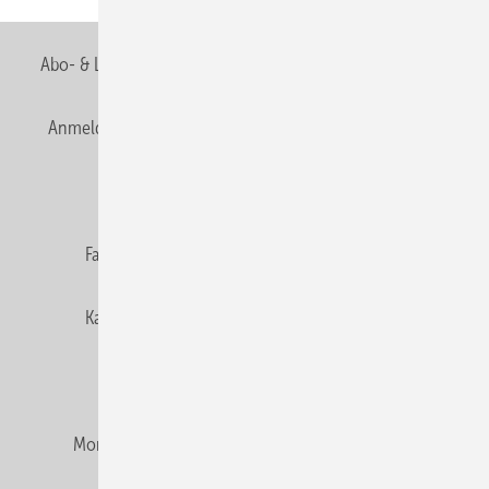
Abo- & Leserservice
AGB
Alle Inhalte chronologisch
Anmelden
Anmeldung & Registrierung
Newsletter
Datenschutz
E-Paper
Editor's choice
Fachbeiträge
Gentner Verlag
Impressum
Karriere bei Gentner
Team
Mediaservice
Mitgliedschaften und Engagement
Montagezeiten Heizung
Montagezeiten Sanitär