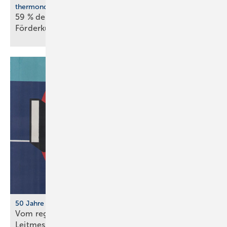
thermondo Wärmepumpen-Monitor
59 % der Haus­be­sit­zer stellen sich gegen
För­der­kür­zungen
50 Jahre IFH/Intherm
Vom regionalen Bran­chen­treff zur süd­deut­schen
Leit­messe