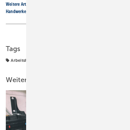
Weitere Artikel zum Thema digitale Tools
Handwerkersoftware Streit V.1: Neue Version verfügbar
Teilen
Link kopieren
Tags
Arbeitshilfe
Badplanung
Geberit
digitale Tools
Weitere Inhalte