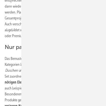
entsprechend der Anzahl im Objekt. Den einzelnen Räumen können
dann wiederum die ausgewählten Geberit-Produkte zugewiesen
werden. Planer erhalten so eine bessere Übersicht über das
Gesamtprojekt und Produkte werden nicht mehrfach zugeordnet.
Auch verschiedene Ausstattungsvarianten für ein Objekt können
abgebildet werden, in der Wohnungsplanung beispielsweise Standard
oder Premium.
Nur passende Produkte anzeigen
Das Bemusterungstool arbeitet in sogenannten Sets, unterteilt in die
Kategorien
WCs
,
Waschtische & Möbel
,
Bidet
,
Urinale
,
Badewannen,
Duschen
und
Sonderlösungen
. Sobald der Nutzer ein Produkt einem
Set zuordnet,
weist ihn das System auf alle für die Montage
nötigen Elemente hin.
Dies stellt sicher, dass kompatible Produkte,
auch beispielsweise in der Vorwand, direkt mit angeboten werden.
Besonderen Wert hat Geberit auf die wechselseitige Kompatibilität der
Produkte gelegt. Wählt der Nutzer ein Produkt,
werden bei der
weiteren Konfiguration automatisch nur die dazu kompatiblen