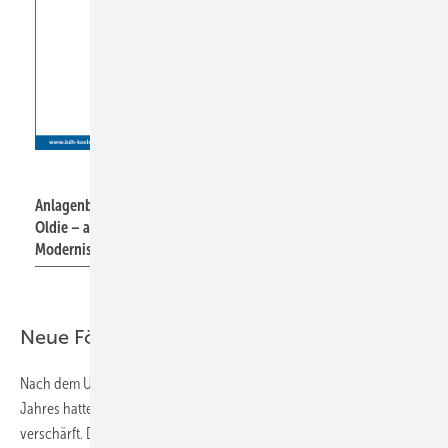
BDH
Anlagenbestand 2020: Jede zweite deutsche Heizung ein
Oldie – ambitionierte Klimaziele erfordern Verdopplung des
Modernisierungstempos.
Neue Förderkulisse belebt den Markt
Nach dem Urteil des Bundesverfassungsgerichts vom April dieses
Jahres hatte die Bundesregierung die Klimaziele noch einmal
verschärft. Demnach soll bis zum Jahr 2030 der
CO
-Ausstoß im
2