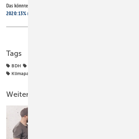
Das könnte Sie interessieren:
2020: 13% mehr Wärmeerzeuger verkauft
Teilen
Link kopieren
Tags
BDH
Bundes-Klimaschutzgesetz
Heizungstechnik
Klimapaket
Klimaschutz
Klimaschutzziele
Weitere Inhalte