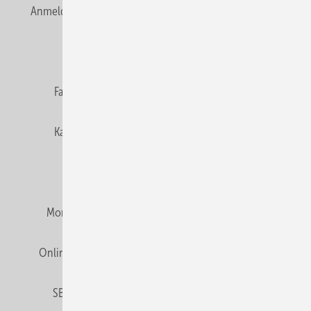
Anmelden
Anmeldung & Registrierung
Newsletter
Datenschutz
E-Paper
Editor's choice
Fachbeiträge
Gentner Verlag
Impressum
Karriere bei Gentner
Team
Mediaservice
Mitgliedschaften und Engagement
Montagezeiten Heizung
Montagezeiten Sanitär
Online Mediadaten
Privacy Manager
RSS-Feed
SBZ abonnieren
Veranstaltungen / Webinare