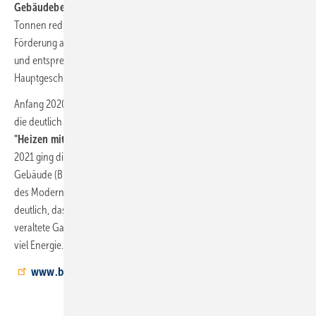
Gebäudebereich
von jährlich 118 Millionen Tonnen auf 67 Millionen
Tonnen reduziert werden. "Umso wichtiger ist es, die derzeitige
Förderung auch weiterhin für alle Effizienztechnologien fortzusetzen
und entsprechend finanziell auszustatten", sagt Andreas Lücke, BDH-
Hauptgeschäftsführer.
Anfang 2020 hatte die Bundesregierung im Rahmen des Klimapakets
die deutlich
vereinfachte und finanziell
aufgestockte Förderung
"Heizen mit erneuerbaren Energien"
in Kraft gesetzt. Ab Januar
2021 ging diese in die bis heute gültige Bundesförderung für effiziente
Gebäude (BEG) über und sorgt seitdem für eine spürbare Belebung
des Modernisierungsmarktes. Doch der Blick auf den Bestand macht
deutlich, dass hier noch ein weiter Weg zu gehen ist. 11,3 Millionen
veraltete Gas- und Öl-Heizwertgeräte verbrauchen nach wie vor zu
viel Energie.
www.bdh-koeln.de