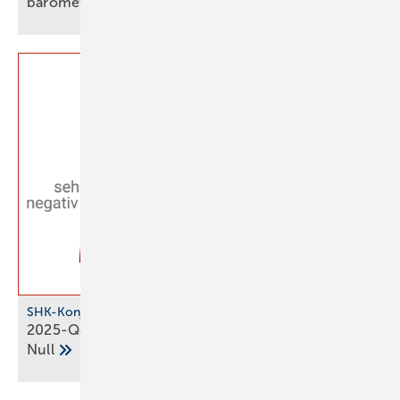
ba­ro­meter
vor
SHK-Konjunkturbarometer
2025-Q4: SHK-Geschäftsklima bleibt über der
Null