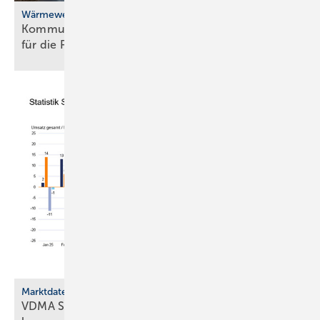
Wärmewende
Kommunale Wärme­pla­nung: BBSR-Studie Weck­ruf
für die
Poli­tik
Marktdaten
VDMA Sanitärtechnik und -design stellt Bran­chen­