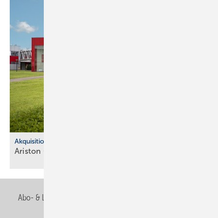
Akquisitionen
Ariston Group schließt Riello-Über­nah­me
ab
Abo- & Leserservice
AGB
Alle Inhalte chronologisch