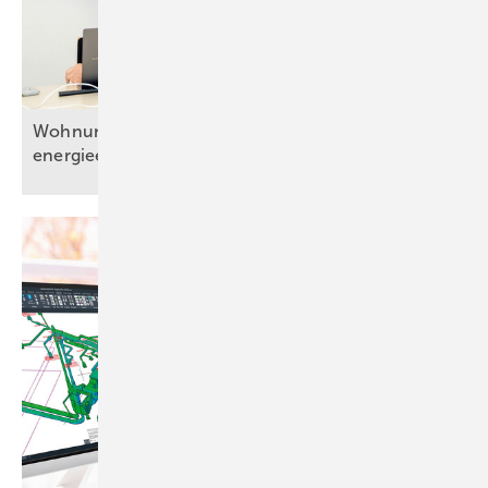
Wohnungslüftung bedarfsgerecht und
energieeffizient