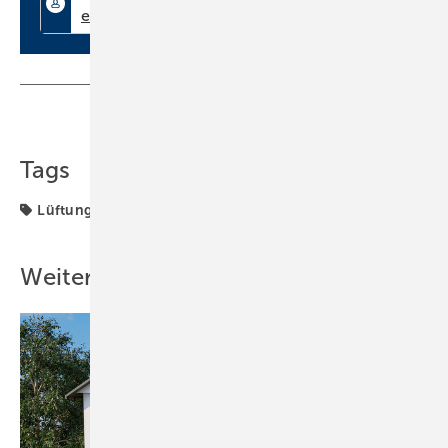
Teilen
Link kopieren
Tags
Lüftung + Klima
Wärmerückgewinnung
Weitere Inhalte
Bild: Cosmo