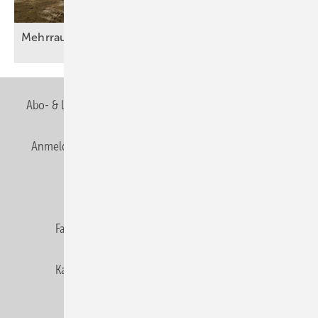
Mehrraumlüftung mit
Wärmerückgewinnung
Abo- & Leserservice
AGB
Alle Inhalte chronologisch
Anmelden
Anmeldung & Registrierung
Newsletter
Datenschutz
E-Paper
Editor's choice
Fachbeiträge
Gentner Verlag
Impressum
Karriere bei Gentner
Team
Mediaservice
Mitgliedschaften und Engagement