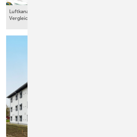
Luftkanalnetze planen: RLT-Planungssoftware im
Vergleich