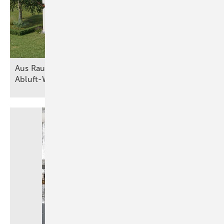
Aus Raumluft wird Heizkraft mit
Abluft-Wärmepumpen
Bild: Cosmo
Details
hocheffizienter Motor mit EC Technologie
3
nur 0,09 Watt/m