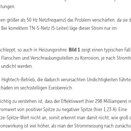
itungen.
n größer als 50 Hz Netzfrequenz) das Problem verschärfen, da sie d
Bei korrektem TN-S-Netz (5-Leiter) läge dieser Strom nur im
rschleppt, so auch in Heizungsrohre.
Bild 1
zeigt einen typischen Fall
 an Flanschen und Verschraubungsstellen zu Korrosion, je nach Strom
 undicht werden.
m Hightech-Betrieb, die dadurch verursachten Undichtigkeiten führt
häden im sechsstelligen Eurobereich.
htig zu verstehen ist, dass der Effektivwert (hier 298 Milliampere) 
Stromwert von positiver Spitze zu negativer Spitze (hier 1,23 A). Eine
ze-Spitze-Wert nicht an, somit erkennt man damit nicht, wie groß 
osionswirkung ist viel höher, als man der Strommessung nach zunächs