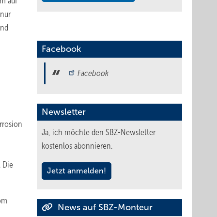
om auf
 nur
und
Facebook
Facebook
Newsletter
rrosion
Ja, ich möchte den SBZ-Newsletter
kostenlos abonnieren.
 Die
Jetzt anmelden!
rom
News auf SBZ-Monteur