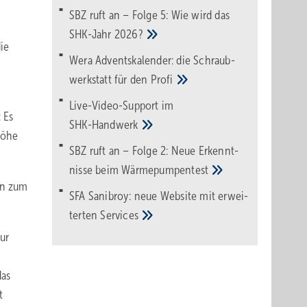
SBZ ruft an – Folge 5: Wie wird das
SHK-Jahr
2026?
ie
Wera Adventskalender: die Schraub­
werk­statt für den
Pro­fi
Live-Video-Support im
: Es
SHK-Handwerk
höhe
SBZ ruft an – Folge 2: Neue Erkennt­
nisse beim
Wärme­pumpen­test
en zum
SFA Sanibroy: neue Web­site mit erwei­
terten
Services
nur
das
t