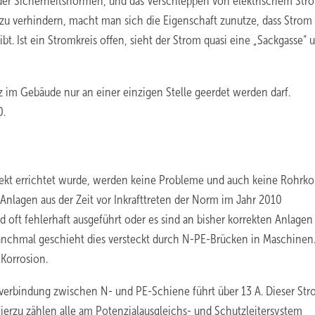
 der Sicherheitsnormen, und das Verschleppen von elektrischem Str
zu verhindern, macht man sich die Eigenschaft zunutze, dass Strom
t. Ist ein Stromkreis offen, sieht der Strom quasi eine „Sackgasse“ 
tz im Gebäude nur an einer einzigen Stelle geerdet werden darf.
0.
ekt errichtet wurde, werden keine Probleme und auch keine Rohrko
e Anlagen aus der Zeit vor Inkrafttreten der Norm im Jahr 2010
oft fehlerhaft ausgeführt oder es sind an bisher korrekten Anlagen
anchmal geschieht dies versteckt durch N-PE-Brücken in Maschinen.
Korrosion.
uptverbindung zwischen N- und PE-Schiene führt über 13 A. Dieser St
Hierzu zählen alle am Potenzialausgleichs- und Schutzleitersystem