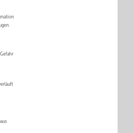
ormation
ugen.
 Gefahr
erläuft
baus