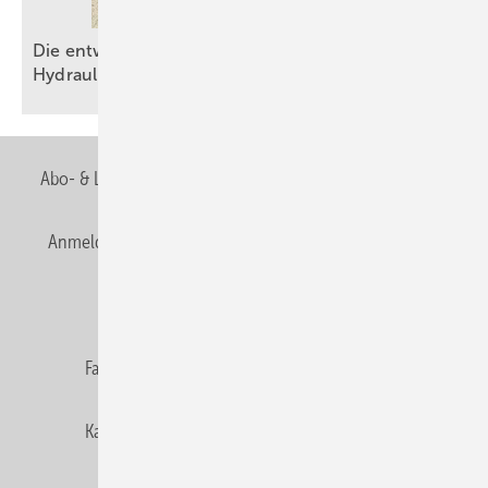
Die entwässerungstechnische Autobahn – Teil 2:
Hydraulik am
Limit
Abo- & Leserservice
AGB
Alle Inhalte chronologisch
Anmelden
Anmeldung & Registrierung
Newsletter
Datenschutz
E-Paper
Editor's choice
Fachbeiträge
Gentner Verlag
Impressum
Karriere bei Gentner
Team
Mediaservice