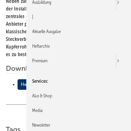
Neben zahlreichen Produkterweiterungen ist im Bereich
Ausbildung
der Installationstechniken die Stecktechnologie ein
zentrales ISHThema gewesen. Nahezu alle namhaften
|
Anbieter präsentierten auf ihrem Messestand neben den
klassischen Verbindungstechniken ein
Aktuelle Ausgabe
Steckverbindungssystem. Aber auch gewichtsreduzierte
Heftarchiv
Kupferrohre mit einer fest haftenden Ummantelung gab
es zu bestaunen.
Premium
Downloads:
Services
Heute schon gesteckt?
Abo & Shop
Media
Teilen
Link kopieren
Newsletter
Tags