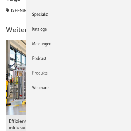
ISH-Nachlese
Specials
Weitere Inhalte
Kataloge
Meldungen
Podcast
Produkte
Webinare
Effizient mit Einblasdämmtechnik – Brandschutz
inklusive