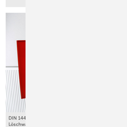
DIN 14462: Was für SHK-Betriebe zu
Löschwasseranlagen relevant
ist