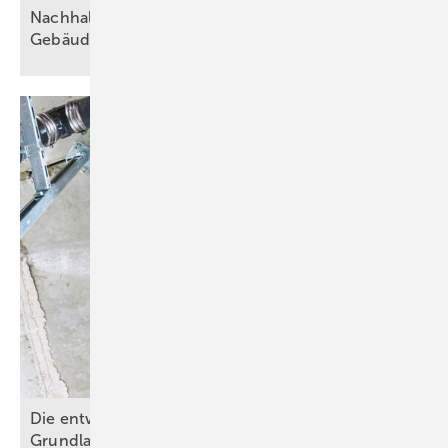
Nachhaltiger Umgang mit Wasser in der
Gebäudetechnik
Die entwässerungstechnische Autobahn – Teil 1:
Grundlagen der
Fallleitungsplanung