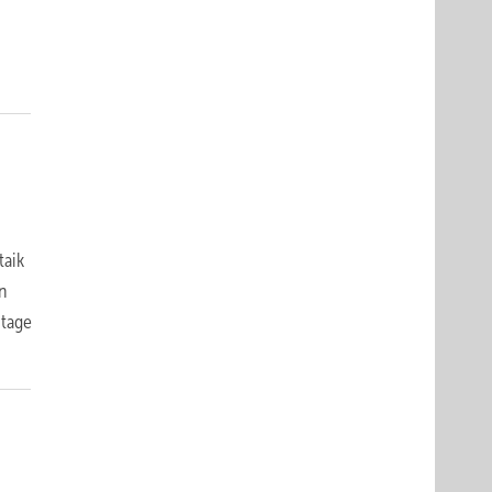
taik
en
ntage