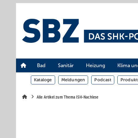
Springe
Springe
Springe
auf
auf
auf
Hauptinhalt
Hauptmenü
SiteSearch
Bad
Sanitär
Heizung
Klima un
Kataloge
Meldungen
Podcast
Produkt
Alle Artikel zum Thema ISH-Nachlese