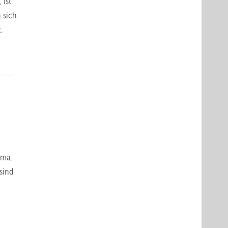
 ist
 sich
.
ema,
sind