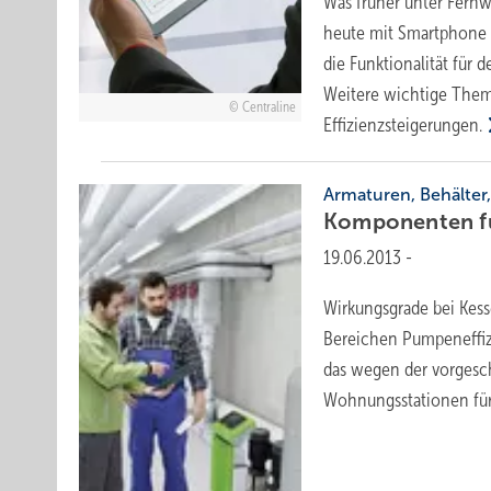
Was früher unter Fernw
heute mit Smartphone 
die Funktionalität für
Weitere wichtige Them
Centraline
Effizienzsteigerungen.
Armaturen, Behälte
­Komponenten f
19.06.2013
-
Wirkungsgrade bei Kess
Bereichen Pumpeneffizi
das wegen der vorgesc
Wohnungsstationen für 