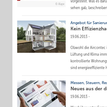
vorgestellt. Was es d
Alape
sehen gab, beschreibe
Angebot für Sanier
Kein Effizienz­
19.06.2013
-
Obwohl die Aircontec i
Lüftung und Klima imme
kontrollierte Wohnungs
sind energieeffizient
Messen, Steuern, Re
Neues aus der d
19.06.2013
-