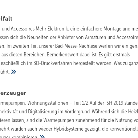
lfalt
 und Accessoires
Mehr Elektronik, eine einfachere Montage und m
 lassen sich die Neuheiten der Anbieter von Armaturen und Accessoire
ren. Im zweiten Teil unserer Bad-Messe-Nachlese werfen wir ein ge
 aus diesen Bereichen. Bemerkenswert dabei ist: Es gibt erstmals
ausschließlich im 3D-Druckverfahren hergestellt werden. Was zu gan
führt.
erzeuger
ärmepumpen, Wohnungsstationen – Teil 1/2
Auf der ISH 2019 stande
ktivität und Digitalisierung im Vordergrund. Während sich die Heiz
llieren lassen, sind die Wärmepumpen zunehmend für die Nutzung v
mehrt wurden auch wieder Hybridsysteme gezeigt, die konventionel
euger
kombinieren.