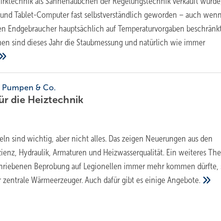
irktechnik als Sahnehäubchen der Regelungstechnik verkauft wurde,
und Tablet-Computer fast selbstverständlich geworden – auch wenn
 den Endgebraucher hauptsächlich auf Temperaturvorgaben beschränkt
en sind dieses Jahr die Staubmessung und natürlich wie immer
r, Pumpen & Co.
ür die
­Heiztechnik
eln sind wichtig, aber nicht alles. Das zeigen Neuerungen aus den
enz, Hydraulik, Armaturen und Heizwasserqualität. Ein weiteres Th
hriebenen Beprobung auf Legionellen immer mehr kommen dürfte, 
zentrale Wärmeerzeuger. Auch dafür gibt es einige
Angebote.