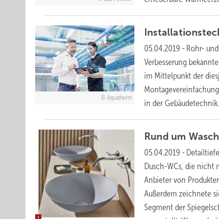
Installationstec
05.04.2019
-
Rohr- und
Verbesserung bekannter
im Mittelpunkt der die
Montagevereinfachung, 
Aquatherm
in der
Gebäudetechnik
Rund um Wasch
05.04.2019
-
Detailtief
Dusch-WCs, die nicht 
Anbieter von Produkten
Außerdem zeichnete si
Segment der Spiegelsch