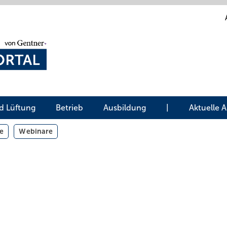
d Lüftung
Betrieb
Ausbildung
|
Aktuelle 
e
Webinare