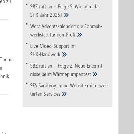
nen zu
SBZ ruft an – Folge 5: Wie wird das
SHK-Jahr
2026?
Wera Adventskalender: die Schraub­
werk­statt für den
Pro­fi
Live-Video-Support im
SHK-Handwerk
s Thema
SBZ ruft an – Folge 2: Neue Erkennt­
ie
nisse beim
Wärme­pumpen­test
chnik
SFA Sanibroy: neue Web­site mit erwei­
terten
Services