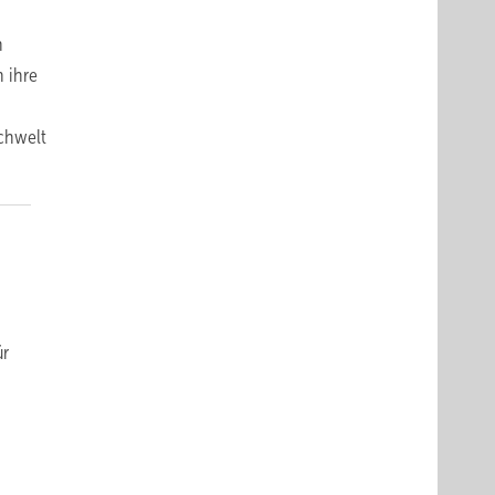
n
n ihre
achwelt
ür