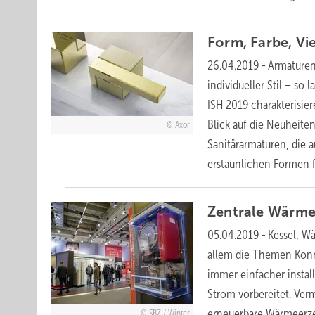
Form, Farbe,
Vie
26.04.2019
-
Armaturen
individueller Stil – so
ISH 2019 charakterisie
Blick auf die Neuheiten
Axor
Sanitärarmaturen, die 
erstaunlichen Formen 
Zentrale
Wärme
05.04.2019
-
Kessel, W
allem die Themen Konne
immer einfacher insta
Strom vorbereitet. Ver
erneuerbare Wärmeerz
SBZ / Winter