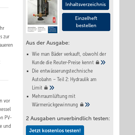
Inhaltsverzeichnis
Einzelheft
bestellen
ehr
s zur
Aus der Ausgabe:
naueren
Wie man Bäder verkauft, obwohl der
z
Kunde die Reuter-Preise
kennt
Die entwässerungstechnische
Autobahn – Teil 2: Hydraulik am
Limit
Mehrraumlüftung mit
n vor
Wärmerückgewinnung
kessel
on PV-
2 Ausgaben unverbindlich testen:
le und
Jetzt kostenlos testen!