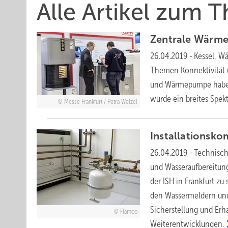
Alle Artikel zum
Zentrale
Wärme
26.04.2019
-
Kessel, W
Themen Konnektivität u
und Wärmepumpe haben
wurde ein breites Spe
Messe Frankfurt / Petra Welzel
Installationsk
26.04.2019
-
Technisc
und Wasseraufbereitung
der ISH in Frankfurt zu
den Wassermeldern und
Sicherstellung und Erh
Flamco
Weiterentwicklungen.