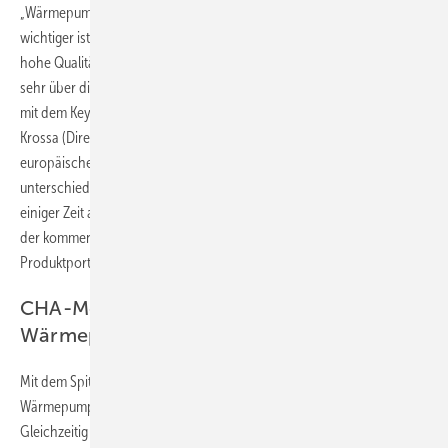
„Wärmepumpen sind eine europaweit gefragte Technologie. Umso
wichtiger ist es, dass entsprechende Produkte nachweislich über eine
hohe Qualität und Leistungsfähigkeit verfügen. Wir freuen uns deshalb
sehr über die Zertifizierung unserer CHA-Monoblock Wärmepumpen
mit dem Keymark-Siegel nach europäischer Normung“, erklärt Philip
Krossa (Director International Sales Heating bei WOLF). Das
europäische „Keymark“-Zertifizierungssystem ist bereits für
unterschiedliche Produkte und Systeme im Einsatz und beinhaltet seit
einiger Zeit auch ein Zertifizierungsprogramm für Wärmepumpen. In
der kommenden Zeit sollen bei WOLF auch noch weitere Teile des
Produktportfolios HP Keymark-zertifiziert werden.
CHA-Monoblock: Energieeffiziente
Wärmepumpe der Zukunft
Mit dem Spitzen-COP-Wert von 4,65 (A2/W35 nach EN14511) nutzt die
Wärmepumpe CHA-Monoblock die eingesetzte Energie optimal.
Gleichzeitig trotzt die robuste Konstruktion mit UV-beständiger