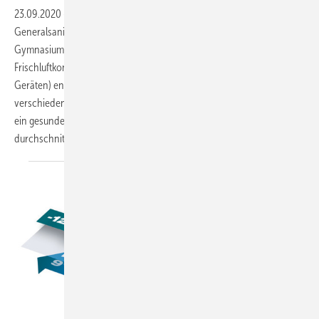
23.09.2020
-
Hoher Luftaustausch in Gymnasium ▪ Im Zuge der
Generalsanierung und Erweiterung des Karolinen-
Gymnasiums Rosenheim wurde für das Schulgebäude ein
Frischluftkonzept aus modernen raumlufttechnischen Geräten (RLT-
Geräten) entwickelt. Dabei sorgt der kontinuierliche und auf die
verschiedenen Raumgegebenheiten abgestimmte Luftaustausch für
ein gesundes Raumklima. In den Klassenzimmern erfolgt
durchschnittlich alle 17 Minuten ein kompletter
Luftwechsel.