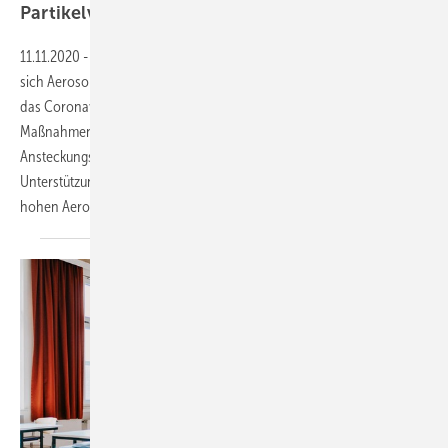
Partikelverbreitung in einem
Klassenzimmer
11.11.2020
-
Fensterlüftung vs. maschinelle Lüftung ▪ Wie verbreiten
sich Aerosole in einem typischen Klassenzimmer, in dem eine ­Person
das Coronavirus in sich trägt? Mit welchen lüftungstechnischen
Maßnahmen kann die Aerosolkonzentration und damit das
Ansteckungsrisiko minimiert werden? Eine Studie von Wolf mit
Unterstützung der TU Berlin zeigt, dass es trotz Fensterlüftung zu
hohen Aerosolkonzentrationen im Klassenzimmer kommen
kann.