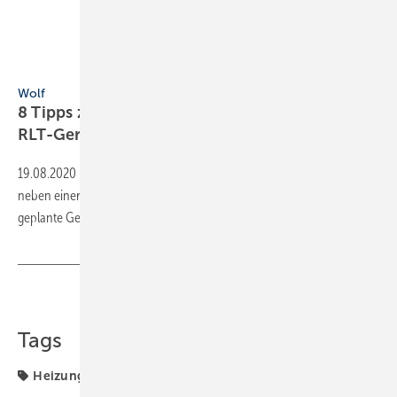
Wolf
Wolf
8 Tipps zur Planung und dem Betrieb von
RLT-Geräten
19.08.2020
-
Für den hygienischen Betrieb von RLT-Geräten ist
neben einer regelmäßigen Wartung auch bereits der passend
geplante Geräteaufbau
entscheidend.
Teilen
Link kopieren
Tags
Heizung
Wohnraumlüftung
Wolf
Wärmepumpe