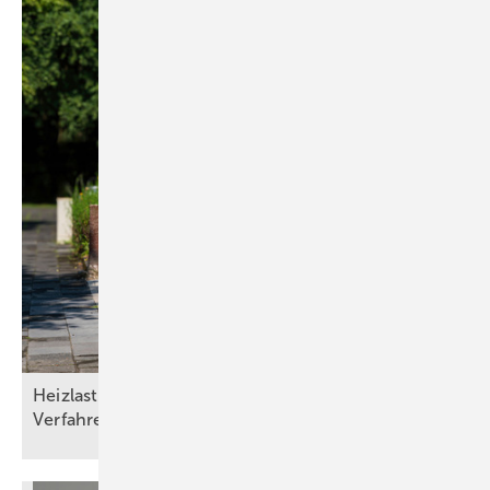
Heizlasten nach DIN/TS ­12831­-1:2020-04: Drei
Verfahren und die Qual der
Wahl