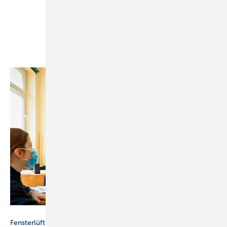
Bild: Getty Images / izusek
Fensterlüftung vs. maschinelle Lüftung