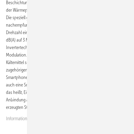
Beschichtung extremen Witterungsbedingungen. Das stilvolle Design
der Wärmepumpe stammt von Luxusyacht-Stardesigner Espen Øino.
Die speziell geformten Ventilatorblätter sind Eulenflügeln
nachempfunden und gewährleisten in Kombination mit der geringen
Drehzahl einen extrem geräuscharmen Betrieb. Sie sind leiser als 35
dB(A) auf 3 Meter Entfernung. Durch den serienmäßigen Einsatz von
Invertertechnik heizt und kühlt die Wärmepumpe mit idealer
Modulation. Als besonders umweltfreundliches und zukunftsfähiges
Kältemittel setzt Wolf R290 ein. Mit der Smartset App und dem
zugehörigen Portal kann das Heizsystem spielend einfach per
Smartphone oder PC gesteuert werden. Die CHA-Monoblock hat
auch eine Smart-Grid-Ready-Funktion sowie eine EEBUS-Schnittstelle,
das heißt, Eigentümer einer Photovoltaik-Anlage greifen bei einer
Anbindung an die Wärmepumpe auf kostengünstigen, selbst
erzeugten Strom für den Betrieb des Heizungsgerätes zurück.
Informationen zur
CHA-Monoblock