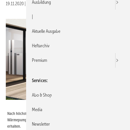
Ausbildung
19.11.2020
|
Druckvorschau
|
Aktuelle Ausgabe
Heftarchiv
Premium
Services
Abo & Shop
Wolf
Media
Nach höchsten europäischen Qualitätsstandards geprüft: Die Wolf
Wärmepumpe CHA-Monoblock hat jetzt das HP Keymark-Zertifikat
Newsletter
erhalten.