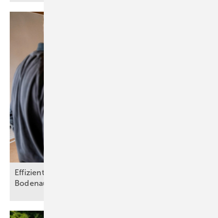
Effiziente Heiztechnik trifft schlanken
Bodenaufbau