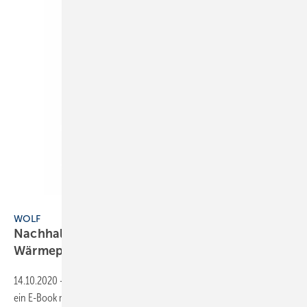
Bild: Wolf
WOLF
Nachhaltig ­wohnen und ­heizen mit
Wärmepumpen
14.10.2020
-
Eine gute Möglichkeit, Verbraucher zu beraten: Wolf hat
ein E-Book mit Tipps zum Energiesparen im Eigenheim veröffentlicht.