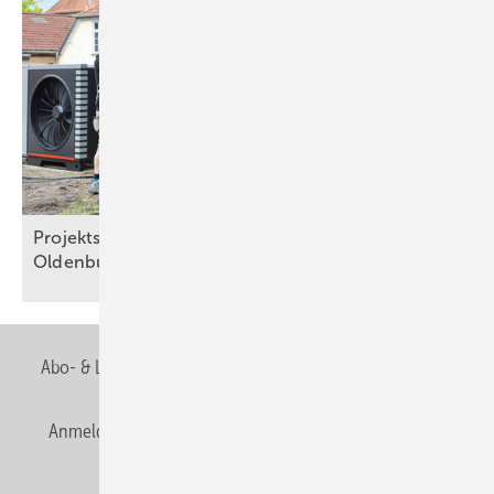
Projektsteckbrief Wärmepumpen-Großprojekt in
Oldenburg
Abo- & Leserservice
AGB
Alle Inhalte chronologisch
Anmelden
Anmeldung & Registrierung
Newsletter