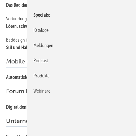
Das Bad damals und heute
Specials
Verbindungstechnik im Spiegel der Zeit
12
Löten, schweißen, pressen, stecken
Kataloge
Baddesign im Wandel
5
Meldungen
Stil und Haltung
Mobile Ortung
Podcast
Produkte
Automatisierung statt Kugelschreiber
50
Forum Handwerk Digital
Webinare
Digital denken und handeln
12
Unternehmensführung