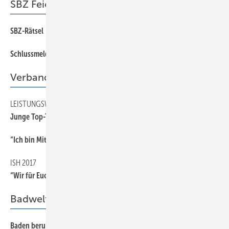
SBZ Feierabend
SBZ-Rätsel
90
Schlussmeldung
90
Verband
LEISTUNGSWETTBEWERB
39
Junge Top-Talente in allen Gewerken
“Ich bin Mitglied der Berufsorganisation, weil …
38
ISH 2017
39
“Wir für Euch“ lautet das Motto
Badwelt
Baden beruhigt
32