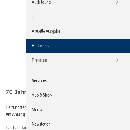
Ausbildung
|
Aktuelle Ausgabe
Heftarchiv
Premium
Services
70 Jahre SBZ
Abo & Shop
Heizungstechnik von gestern bis heute
20
Media
Am Anfang war das Feuer
Newsletter
Das Bad damals und heute
4