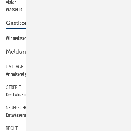
Aktion
89
Wasser ist Leben
Gastkommentar
Wir meistern das!
3
Meldungen
UMFRAGE
40
Anhaltend gute Auftragslage
GEBERIT
6
Der Lokus im Fokus
NEUERSCHEINUNG
40
Entwässerungsnorm DIN 1986-100
RECHT
40