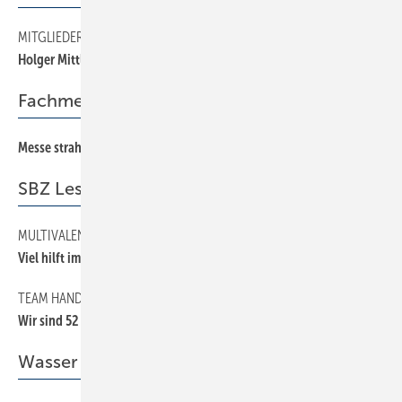
MITGLIEDERVERSAMMLUNG
43
Holger Mittlmeyer ist Landesinnungsmeister
Fachmesse
Messe strahlt im eigenen Glanz
10
SBZ Leserforum
MULTIVALENTE ABSPERRUNG
14
Viel hilft immer noch nicht viel
TEAM HANDWERK
14
Wir sind 52 000
Wasser ist Leben