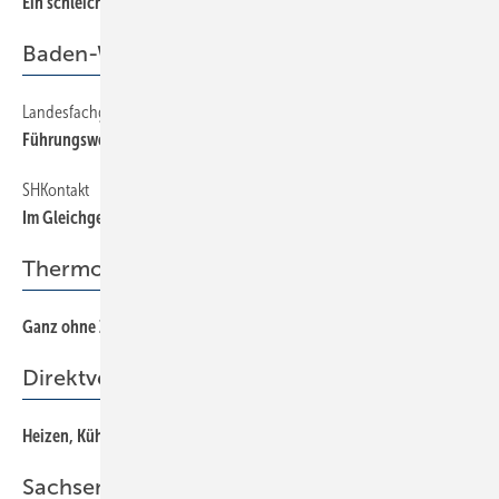
Ein schleichender Prozess
56
Baden-Württemberg
Landesfachgruppe Ofen- und Luftheizungsbau
42
Führungswechsel
SHKontakt
42
Im Gleichgewicht
Thermografieaufnahmen
Ganz ohne Zauberei
52
Direktverdampfer
Heizen, Kühlen, Warmwasser: viele Ziele, ein Weg
44
Sachsen