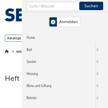
Springe
Springe
Springe
Search
auf
auf
auf
Hauptinhalt
Hauptmenü
SiteSearch
MENÜ
Home
Kataloge
Meldungen
Podcast
Produkte
Webin
Bad
Heftarchiv
Sanitär
Heizung
Heft 24-2016
Klima und Lüftung
Betrieb