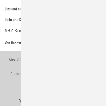
Eins und eins gibt eins
24
Licht und Schatten
16
SBZ Kommentar
Von Handwerk bis Hightech
3
Abo- & Leserservice
AGB
Alle Inhalte chronologisch
Anmelden
Anmeldung & Registrierung
Newsletter
Datenschutz
E-Paper
Editor's choice
Fachbeiträge
Gentner Verlag
Impressum