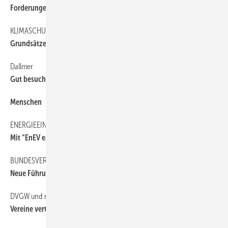
Forderungen drohen zu verjähren
KLIMASCHUTZPLAN 2050
40
Grundsätze und Ziele
Dallmer
6
Gut besuchter Praxis-Workshop
Menschen
6
ENERGIEEINSPARVERORDNUNG
6
Mit “EnEV easy“ einfacher rechnen
BUNDESVERBAND WÄRMEPUMPE
6
Neue Führung vorgestellt
DVGW und rbv
6
Vereine vertiefen die Zusammenarbeit