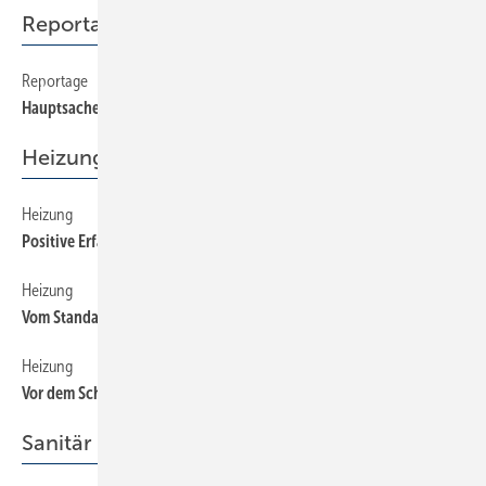
Reportage
Reportage
26
Hauptsache kostengünstig heizen
Heizung
Heizung
30
Positive Erfahrungen mit der Pelletsheizung
Heizung
32
Vom Standard- zum Sonderprodukt
Heizung
28
Vor dem Schaden klug sein!
Sanitär