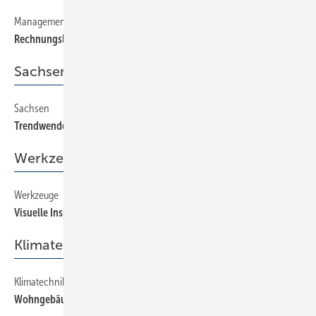
Management
42
Rechnungslegungsvorschriften beachten
Sachsen
Sachsen
18
Trendwende nicht in Sicht
Werkzeuge
Werkzeuge
38
Visuelle Inspektion
Klimatechnik
Klimatechnik
36
Wohngebäude kühlen