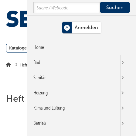
Springe
Springe
Springe
Search
auf
auf
auf
Hauptinhalt
Hauptmenü
SiteSearch
MENÜ
Home
Kataloge
Meldungen
Podcast
Produkte
Webin
Bad
Heftarchiv
Sanitär
Heizung
Heft 24-2004
Klima und Lüftung
Betrieb