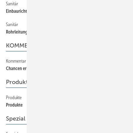
Sanitär
22
Einbaurichtlinien geändert
Sanitär
24
Rohrleitungsschäden durch Kompensatoren vermeiden
KOMMENTAR
Kommentar
2
Chancen erkennen heißt Chancen nutzen
Produkte
Produkte
44
Produkte
Spezial