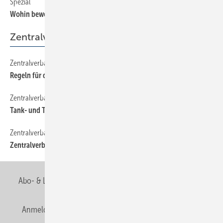
Spezial
8
Wohin bewegt sich die SHKBranche?
Zentralverband
Zentralverband
12
Regeln für den freien Markt?
Zentralverband
10
Tank- und Technik-Check
Zentralverband
14
Zentralverband
Abo- & Leserservice
AGB
Alle Inhalte chronologisch
Anmelden
Anmeldung & Registrierung
Newsletter