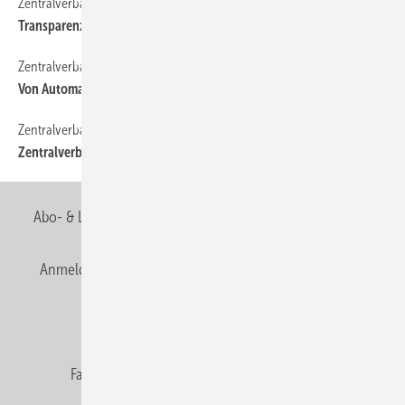
Zentralverband
18
Transparenz für die Innungsarbeit
Zentralverband
20
Von Automatismus keine Rede
Zentralverband
16
Zentralverband
Abo- & Leserservice
AGB
Alle Inhalte chronologisch
Anmelden
Anmeldung & Registrierung
Newsletter
Datenschutz
E-Paper
Editor's choice
Fachbeiträge
Gentner Verlag
Impressum