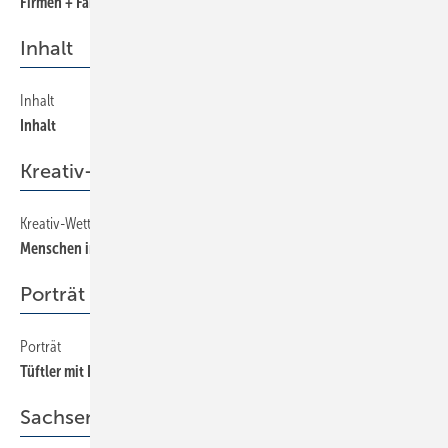
Firmen + Fakten
Inhalt
Inhalt
4
Inhalt
Kreativ-Wettbewerb
Kreativ-Wettbewerb
14
Menschen im Bad
Porträt
Porträt
32
Tüftler mit Denkerherz
Sachsen