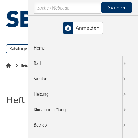
Springe
Springe
Springe
Search
auf
auf
auf
Hauptinhalt
Hauptmenü
SiteSearch
MENÜ
Home
Kataloge
Meldungen
Podcast
Produkte
Webin
Bad
Heftarchiv
Sanitär
Heizung
Heft 24-2003
Klima und Lüftung
Betrieb