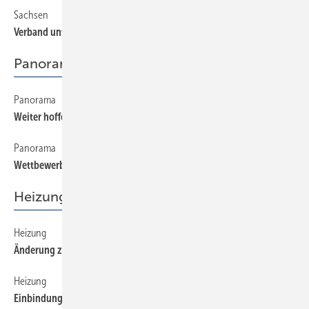
Sachsen
28
Verband unter Zugzwang
Panorama
Panorama
10
Weiter hoffen auf die Trendwende
Panorama
8
Wettbewerbsfähigkeit sichern
Heizung
Heizung
34
Änderung zu Lasten effizienter Heiztechnik
Heizung
36
Einbindung einer Solaranlage