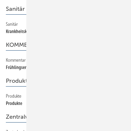
Sanitär
Sanitär
30
Krankheitskeime im Sanitärbereich
KOMMENTAR
Kommentar
2
Frühlingserwachen nach dem Winterschlaf
Produkte
Produkte
42
Produkte
Zentralverband