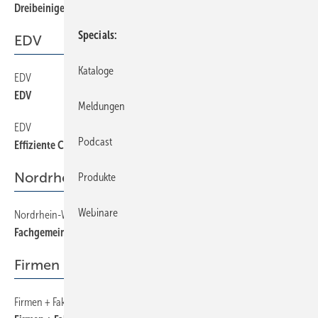
Dreibeiniger Spagat?
Specials
EDV
Kataloge
EDV
40
EDV
Meldungen
EDV
38
Podcast
Effiziente CAD-Datenübergabe
Nordrhein-Westfalen
Produkte
Webinare
Nordrhein-Westfalen
22
Fachgemeinschaft gegründet
Firmen + Fakten
Firmen + Fakten
6