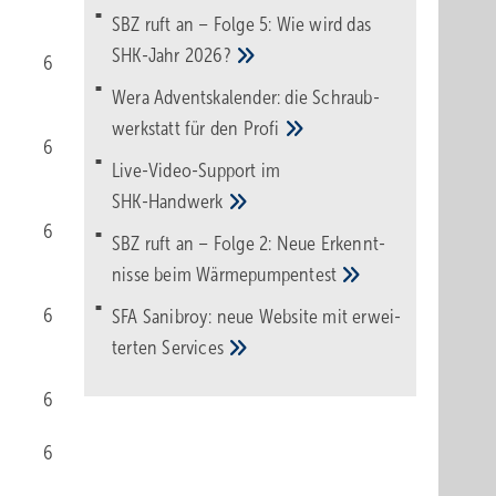
SBZ ruft an – Folge 5: Wie wird das
SHK-Jahr
2026?
6
Wera Adventskalender: die Schraub­
werk­statt für den
Pro­fi
6
Live-Video-Support im
SHK-Handwerk
6
SBZ ruft an – Folge 2: Neue Erkennt­
nisse beim
Wärme­pumpen­test
6
SFA Sanibroy: neue Web­site mit erwei­
terten
Services
6
6