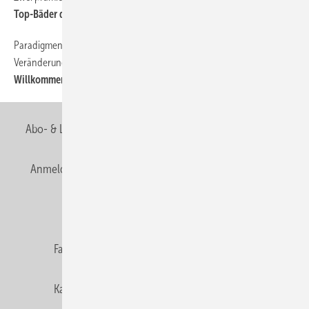
Top-Bäder der Kategorie Bad unter 9 m²
Paradigmenwechsel im Bad als Antwort auf gesellschaftliche
34
Veränderungen
Willkommen im So-bin-ich-eigentlich-Raum
Abo- & Leserservice
AGB
Alle Inhalte chronologisch
Anmelden
Anmeldung & Registrierung
Newsletter
Datenschutz
E-Paper
Editor's choice
Fachbeiträge
Gentner Verlag
Impressum
Karriere bei Gentner
Team
Mediaservice