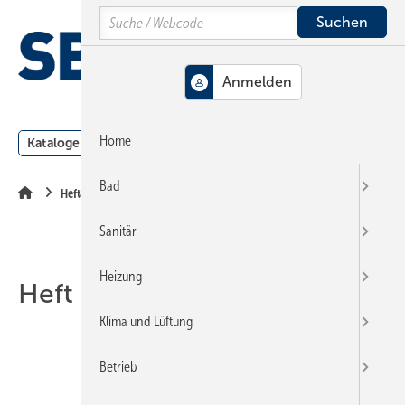
Springe
Springe
Springe
Search
auf
auf
auf
Hauptinhalt
Hauptmenü
SiteSearch
MENÜ
Home
Kataloge
Meldungen
Podcast
Produkte
Webin
Bad
Heftarchiv
Sanitär
Heizung
Heft 23-2010
Klima und Lüftung
Betrieb