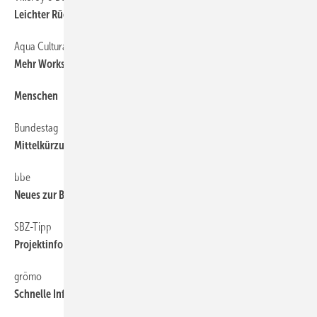
Leichter Rückgang im laufenden Jahr
Aqua Cultura
6
Mehr Workshop als Versammlung
Menschen
6
Bundestag
6
Mittelkürzung für KfW bekräftigt
bbe
6
Neues zur Badbranche
SBZ-Tipp
6
Projektinfo zu ­Erdwärme für Büros
grömo
6
Schnelle Info mit QR-Code