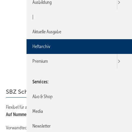
Ausbildung
|
Aktuelle Ausgabe
Heftarchiv
Premium
Services
SBZ Schwerpunkt
Abo & Shop
Flexibel für alle Fälle
16
Media
Auf Nummer sicher gehen
Newsletter
Vorwandtechnik im Überblick
16