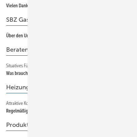
Vielen Dank für ­Ihre Leserbriefe
SBZ Gastkommentar
Über den Umgang mit Erkenntnissen
3
Beraten + Verkaufen
Situatives Führen
66
Was braucht der Mitarbeiter?
Heizung
Attraktive Komplettangebote für Hausverwalter
58
Regelmäßiges Geschäft mit Wärmezählern
Produkte