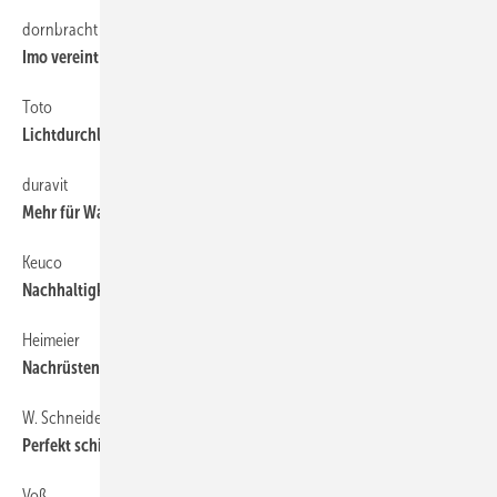
dornbracht
48
Imo vereint zwei Formensprachen
Toto
48
Lichtdurchlässig
duravit
48
Mehr für Waschbecken und Wanne
Keuco
48
Nachhaltigkeit trifft Ästhetik
Heimeier
62
Nachrüsten zum Energiesparer
W. Schneider
48
Perfekt schieben
Voß
62