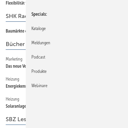
Flexibilität vor der Wand
Specials
SHK Radar
Kataloge
Baumärkte contra 4-win-Sit.
70
Meldungen
Bücher + Medien
Podcast
Marketing
56
Das neue Verkaufen
Produkte
Heizung
56
Webinare
Energiekennwerte in der 11. Auflage
Heizung
56
Solaranlagen bewerten
SBZ Leserforum