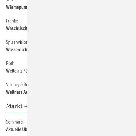
Wärmepumpen per Internet optimieren
Franke
48
Waschtische nach Maß
Splashvision
48
Wasserdicht ­ferngesteuert
Roth
48
Welle als Fünfeck
Villeroy & Boch
48
Wellness At Home
Markt + Trends
Seminare — Schulungen — Termine
6
Aktuelle Übersicht auf sbz-online.de