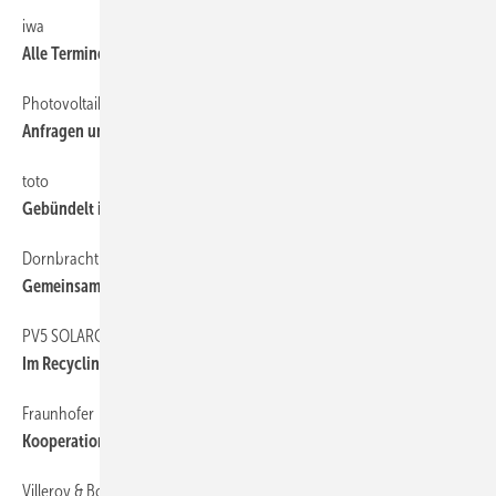
iwa
6
Alle Termine auf einem Blick
Photovoltaik
6
Anfragen um 53 Prozent ­zurückgegangen
toto
6
Gebündelt in Bottrop
Dornbracht
6
Gemeinsame Road­show mit GC-Gruppe
PV5 SOLARCONCEPT
6
Im Recycling-Verband
Fraunhofer
6
Kooperation für Energiespeicher
Villeroy & Boch
6