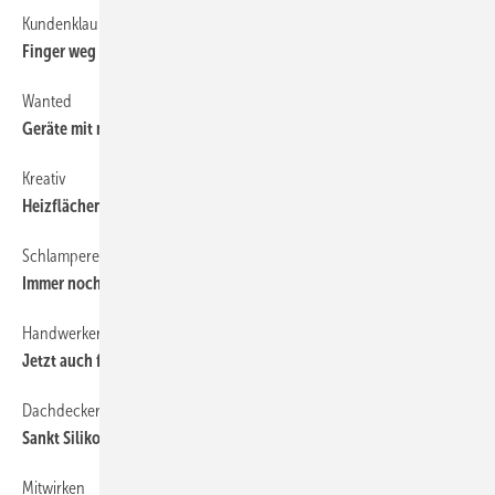
Kundenklau
14
Finger weg von...
Wanted
14
Geräte mit modulierender Heizleistung von 1 bis 7 kW
Kreativ
14
Heizflächenanbindung per Brauseschlauch
Schlamperei
14
Immer noch allzu oft anzutreffen...
Handwerkergarantie
14
Jetzt auch fünf Jahre für Artiga-Pumpen
Dachdecker
14
Sankt Silikon im Praxiseinsatz
Mitwirken
14