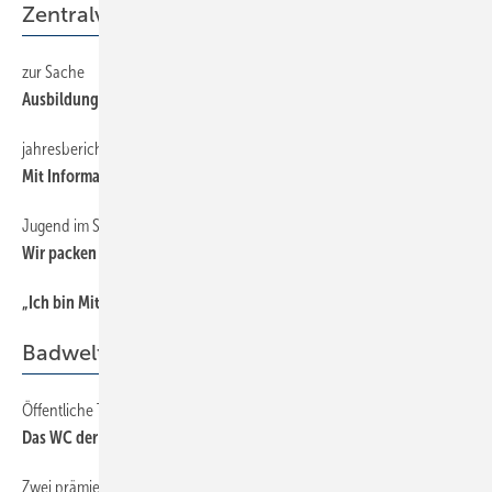
Zentralverband
zur Sache
28
Ausbildung ist Branchenaufgabe
jahresbericht
28
Mit Informationen gespickt
Jugend im SHK-Handwerk
28
Wir packen die Zukunft an!
„Ich bin Mitglied der Berufsorganisation, weil...
28
Badwelt
Öffentliche Toiletten einmal ganz anders
40
Das WC der Sinne
Zwei prämierte Bäder und ihre Badprofis
42