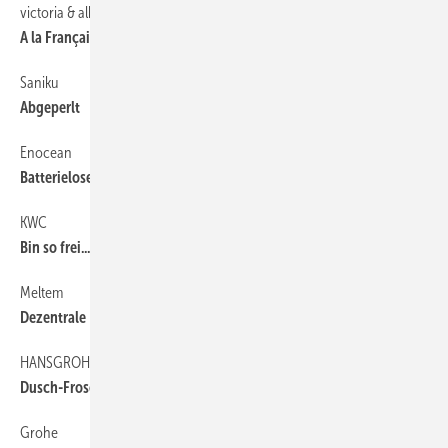
victoria & albert
48
A la Française
Saniku
48
Abgeperlt
Enocean
62
Batterielose ­Funktechnik
KWC
48
Bin so frei...
Meltem
62
Dezentrale Lüftung zentral steuern
HANSGROHE
48
Dusch-Frosch
Grohe
48