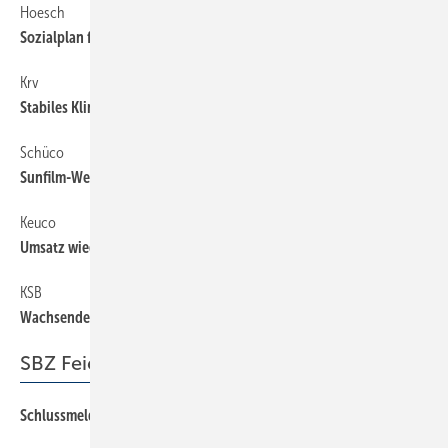
Hoesch
6
Sozialplan für 30 ­Mitarbeiter
Krv
6
Stabiles Klima
Schüco
6
Sunfilm-Werk gekauft
Keuco
6
Umsatz wieder auf 2008er Niveau
KSB
6
Wachsender ­Auftragseingang
SBZ Feierabend
Schlussmeldung
70