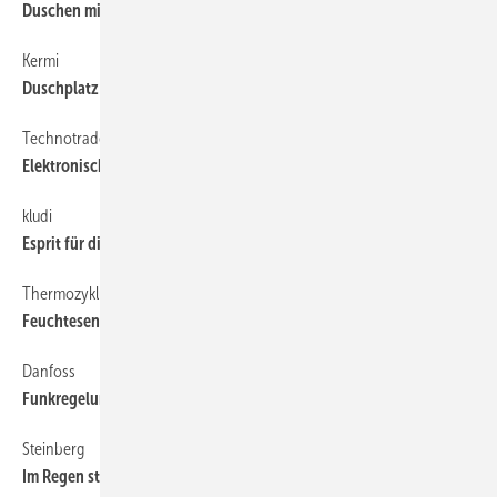
Duschen mit Veris
Kermi
48
Duschplatz + Dusch­kabine aus einer Hand
Technotrade
62
Elektronischer ­Heizkörperregler
kludi
48
Esprit für die Küche
Thermozyklus
62
Feuchtesensor und Regler kombiniert
Danfoss
62
Funkregelung für Flächenheizungen
Steinberg
48
Im Regen stehen