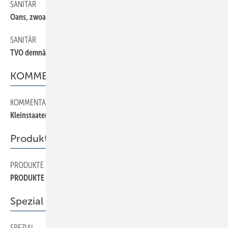
SANITÄR
20
Oans, zwoa, gsuffa!
SANITÄR
18
TVO demnächst bis zum Zapfhahn gültig
KOMMENTAR
KOMMENTAR
2
Kleinstaaterei im Internet
Produkte
PRODUKTE
30
PRODUKTE
Spezial
SPEZIAL
26