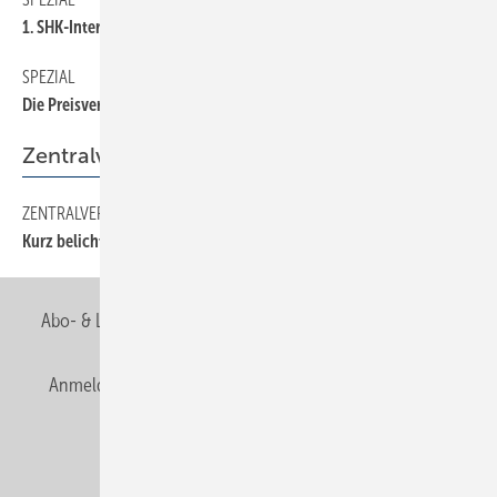
1. SHK-Internet-Osc@r
SPEZIAL
10
Die Preisverleihung
Zentralverband
ZENTRALVERBAND
12
Kurz belichtet
Abo- & Leserservice
AGB
Alle Inhalte chronologisch
Anmelden
Anmeldung & Registrierung
Newsletter
Datenschutz
E-Paper
Editor's choice