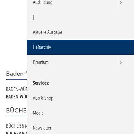
Ausbildung
|
Aktuelle Ausgabe
Heftarchiv
Premium
Baden-Württemberg
Services
BADEN-WÜRTTEMBERG
14
BADEN-WÜRTTEMBERG
Abo & Shop
BÜCHER & MEDIEN
Media
BÜCHER & MEDIEN
28
Newsletter
BÜCHER & MEDIEN