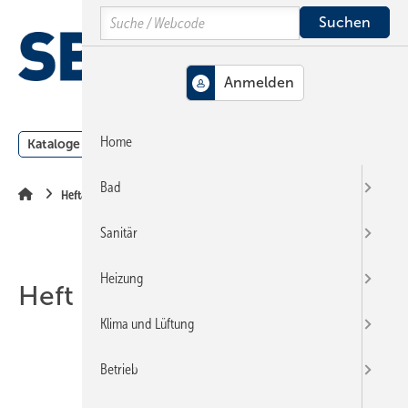
Springe
Springe
Springe
Search
auf
auf
auf
Hauptinhalt
Hauptmenü
SiteSearch
MENÜ
Home
Kataloge
Meldungen
Podcast
Produkte
Webin
Bad
Heftarchiv
Sanitär
Heizung
Heft 23-2000
Klima und Lüftung
Betrieb