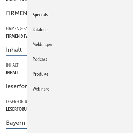
FIRMEN & FAKTEN
Specials
FIRMEN & FAKTEN
8
Kataloge
FIRMEN & FAKTEN
Meldungen
Inhalt
Podcast
INHALT
4
INHALT
Produkte
leserforum
Webinare
LESERFORUM
6
LESERFORUM
Bayern