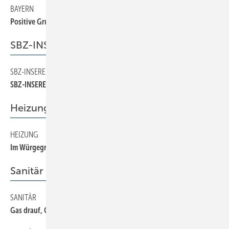
BAYERN
16
Positive Grundtendenz
SBZ-INSERENTEN
SBZ-INSERENTEN
32
SBZ-INSERENTEN
Heizung
HEIZUNG
24
Im Würgegriff der Energiepreise
Sanitär
SANITÄR
22
Gas drauf, Glück auf?