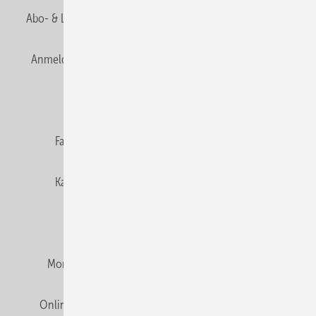
Abo- & Leserservice
AGB
Alle Inhalte chronologisch
Anmelden
Anmeldung & Registrierung
Newsletter
Datenschutz
E-Paper
Editor's choice
Fachbeiträge
Gentner Verlag
Impressum
Karriere bei Gentner
Team
Mediaservice
Mitgliedschaften und Engagement
Montagezeiten Heizung
Montagezeiten Sanitär
Online Mediadaten
Privacy Manager
RSS-Feed