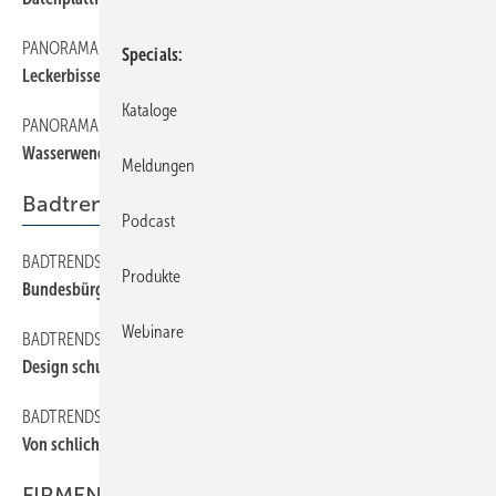
PANORAMA
80
Specials
Leckerbissen fehlte
Kataloge
PANORAMA
110
Wasserwende
Meldungen
Badtrends
Podcast
BADTRENDS
100
Produkte
Bundesbürgers Blubberbläschen
Webinare
BADTRENDS
130
Design schuldet Erfolg
BADTRENDS
120
Von schlicht bis exklusiv
FIRMEN & FAKTEN