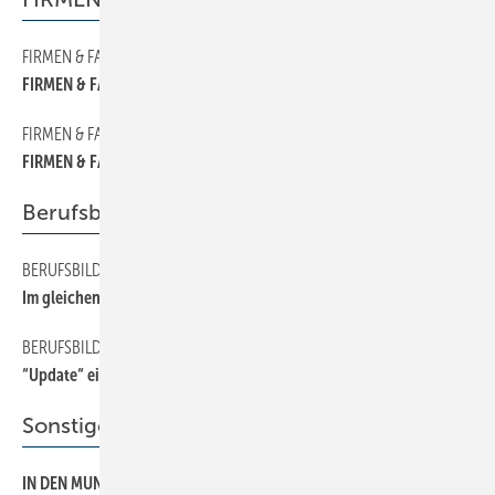
FIRMEN & FAKTEN
30
FIRMEN & FAKTEN
FIRMEN & FAKTEN
70
FIRMEN & FAKTEN
Berufsbildung
BERUFSBILDUNG
150
Im gleichen Boot
BERUFSBILDUNG
160
“Update“ eines Ausbildungsganges
Sonstiges Thema
IN DEN MUND GELEGT
190