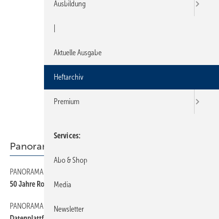
Ausbildung
|
Aktuelle Ausgabe
Heftarchiv
Premium
Services
Panorama
Abo & Shop
PANORAMA
90
50 Jahre Roth-Werke
Media
PANORAMA
40
Newsletter
Datenplattform für die gesamte Branche