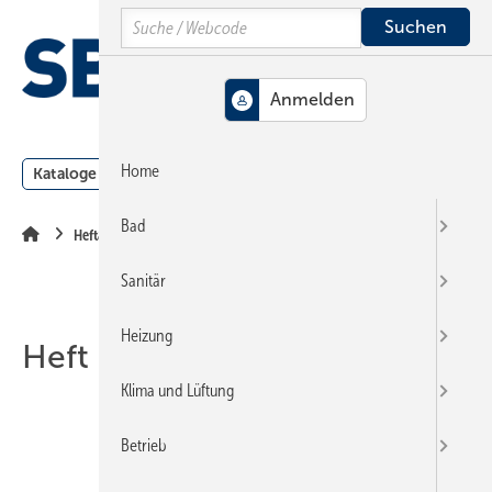
Springe
Springe
Springe
Search
auf
auf
auf
Hauptinhalt
Hauptmenü
SiteSearch
MENÜ
Home
Kataloge
Meldungen
Podcast
Produkte
Webin
Bad
Heftarchiv
Sanitär
Heizung
Heft 23-1997
Klima und Lüftung
Betrieb