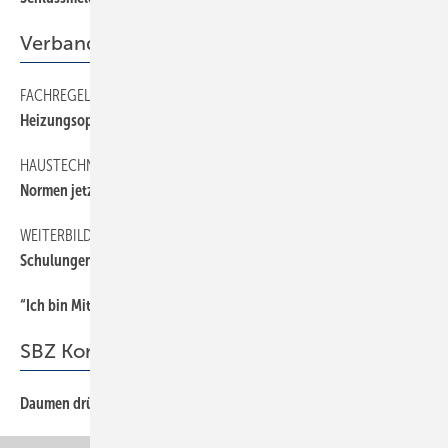
Verband
FACHREGEL
45
Heizungsoptimierung zum Download
HAUSTECHNIK ONLINE
45
Normen jetzt einsehen und 2018 bezahlen
WEITERBILDUNG
45
Schulungen für ZVPlan
“Ich bin Mitglied der Berufsorganisation, weil …
44
SBZ Kommentar
Daumen drücken
3