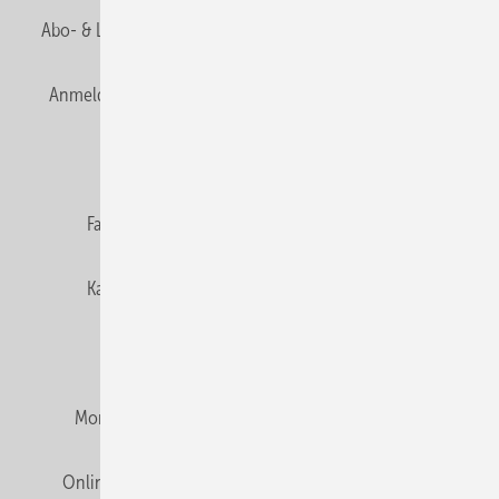
Abo- & Leserservice
AGB
Alle Inhalte chronologisch
Anmelden
Anmeldung & Registrierung
Newsletter
Datenschutz
E-Paper
Editor's choice
Fachbeiträge
Gentner Verlag
Impressum
Karriere bei Gentner
Team
Mediaservice
Mitgliedschaften und Engagement
Montagezeiten Heizung
Montagezeiten Sanitär
Online Mediadaten
Privacy Manager
RSS-Feed