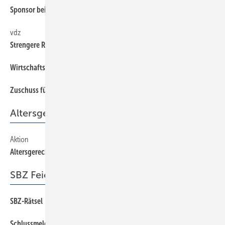
Sponsor bei Formel E
6
vdz
6
Strengere Regeln für Warmwasserspeicher
Wirtschaftsforum
6
Zuschuss für Durchlauferhitzer
6
Altersgerechtes Wohnen
Aktion
81
Altersgerechtes Wohnen
SBZ Feierabend
SBZ-Rätsel
82
Schlussmeldung
82