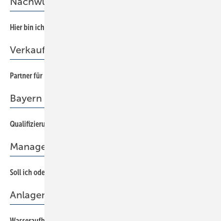
Nachwuchswerbung
Hier bin ich Mensch, hier will ich arbeiten
76
Verkauf
Partner für Installateure
62
Bayern
Qualifizierungsseminar zur kontrollierten Wohnraumlüftung
48
Management
Soll ich oder soll ich nicht?
72
Anlagenbefüllung
Wasseraufbereitung in der Praxis
66