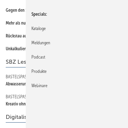
Gegen den Starkregen gewappnet
38
Specials
Mehr als nur Abwassertransportanlage
22
Kataloge
Rückstau aus der Kanalisation
34
Meldungen
Unkalkulierbaren Wasseranstau vermeiden
40
Podcast
SBZ Leserforum
Produkte
BASTELSPASS TEIL 2
20
Abwasserumleitung
Webinare
BASTELSPASS TEIL 1
20
Kreativ ohne Grenzen
Digitalisierung