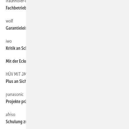
fraunhofer-INSTITUT
6
Fachbetriebe für Pellets-Check gesucht
wolf
6
Garantieleistungen erweitert
iwo
6
Kritik an Schweizer CO2-Abgabe
Mit der Eckring-App mobil informiert
46
HÜV MIT JM JÄGER
46
Plus an Sicherheit
panasonic
6
Projekte prämiert
afriso
6
Schulung zu Ölinstallationen