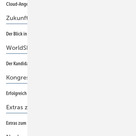
Cloud-Angebote konkret nutzen
74
Zukunftsforum
Der Blick in die Glaskugel
10
WorldSkills
Der Kandidat
12
Kongress
Erfolgreich durchstarten
16
Extras zum Heft
Extras zum Heft SBZ 20/2017