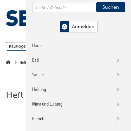
Springe
Springe
Springe
Search
auf
auf
auf
Hauptinhalt
Hauptmenü
SiteSearch
MENÜ
Home
Kataloge
Meldungen
Podcast
Produkte
Webin
Bad
Heftarchiv
Sanitär
Heizung
Heft 20-2017
Klima und Lüftung
Betrieb