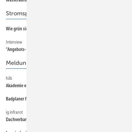
Stromspeicher
Wie grün sind Solarakkus?
52
Interview
58
“Angebots- und System-Transparenzen schaffen“
Meldungen
hilti
6
Akademie eröffnet
Badplaner für Endverbraucher
6
ig infrarot
6
Dachverband gegründet