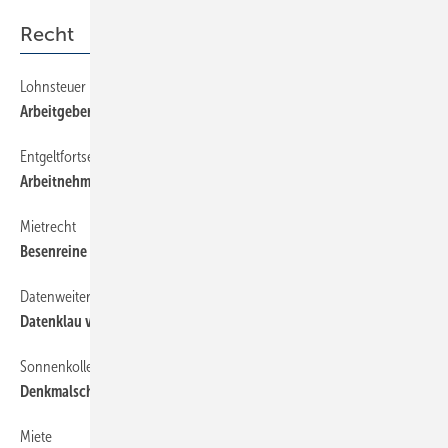
Recht
Lohnsteuer
52
Arbeitgeberdarlehen zu marktüblichen Konditionen
Entgeltfortsetzung
52
Arbeitnehmer muss Arbeitgeber ansprechen
Mietrecht
52
Besenreine Raumrückgabe
Datenweitergabe
52
Datenklau verletzt Geschäftsgeheimnis
Sonnenkollektoren
52
Denkmalschutz vor Umweltschutz
Miete
52