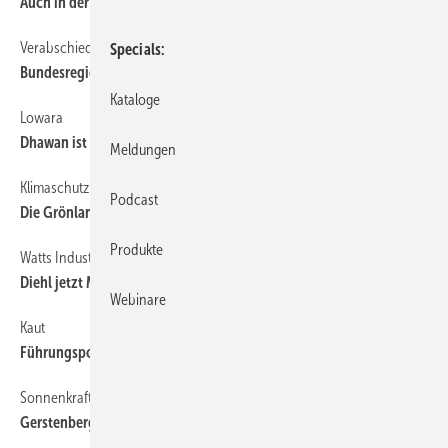
Auch in der Türkei unter dem Original Label
Verabschiedet
4
Specials
Bundesregierung segnet EnEV ab
Kataloge
Lowara
4
Dhawan ist General Manager
Meldungen
Klimaschutz
4
Podcast
Die Grönland sticht wieder in See
Produkte
Watts Industries
4
Diehl jetzt Manager Logistics
Webinare
Kaut
4
Führungspositionen umbesetzt
Sonnenkraft
4
Gerstenberger übernimmt Marketing