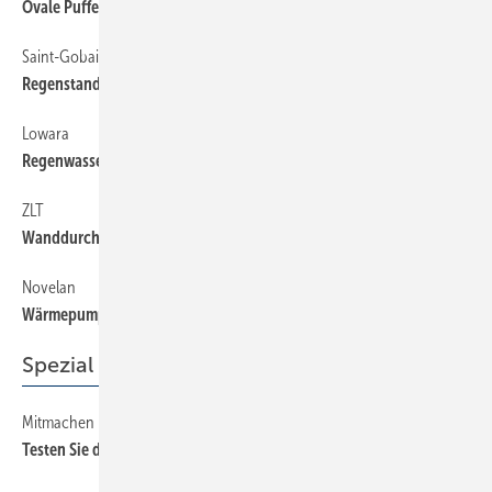
Ovale Pufferspeicher
Saint-Gobain HES
58
Regenstand- und Regenfallrohre aus Guss
Lowara
58
Regenwasserwerk mit Druckpumpe
ZLT
58
Wanddurchführungen für Rauchrohre
Novelan
58
Wärmepumpen zur Außenaufstellung
Spezial
Mitmachen beim SBZ-Leser-Werkzeugtest
56
Testen Sie die neue Säbelsäge