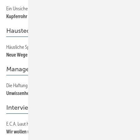
Ein Unsicherheitsfaktor weniger bei der Projektkalkulation
14
Kupferrohr mit festem Listenpreis
Haustechnik
Häusliche Sprinkleranlagen
22
Neue Wege
Management
Die Haftung des GmbH-Geschäftsführers, Teil 1
48
Unwissenheit schützt vor Strafe nicht
Interview
E.C.A. baut Heiztechnik-Programm aus
34
Wir wollen uns als System­anbieter etablieren