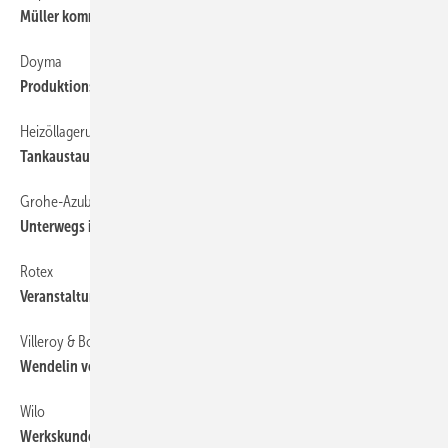
Müller kommt ­ für Sieverts
Doyma
4
Produktionsfläche verdoppelt
Heizöllagerung
4
Tankaustausch nicht erforderlich
Grohe-Azubis
4
Unterwegs in Sachen Erfahrung
Rotex
4
Veranstaltungen zur Zukunft flüssiger Brennstoffe
Villeroy & Boch
4
Wendelin von Boch wechselt in den Aufsichtsrat
Wilo
4
Werkskundendienst restrukturiert