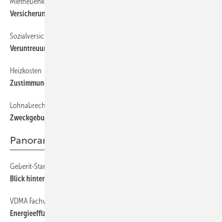
Mietnebenkosten
52
Versicherungskosten im Mietrecht
Sozialversicherung
52
Veruntreuung von Sozialversicherungsbeiträgen
Heizkosten
52
Zustimmung zur elektronischen Heizkostenerfassung
Lohnabrechnung
52
Zweckgebundene Zeiterfassung
Panorama
Geberit-Standort Lichtenstein
12
Blick hinter die Kulissen
VDMA Fachverband Allgemeine Lufttechnik
24
Energieeffizienz, das heraus­ragende Thema