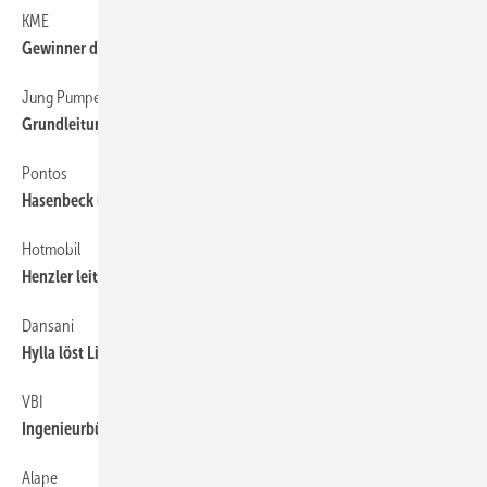
KME
4
Gewinner der Sanco-Meistertreue-Aktion
Jung Pumpen
4
Grundleitungen Seminar
Pontos
4
Hasenbeck übernimmt Leitung
Hotmobil
4
Henzler leitet Dampfabteilung
Dansani
4
Hylla löst Linn ab
VBI
4
Ingenieurbüros fordern faires Honorar
Alape
4