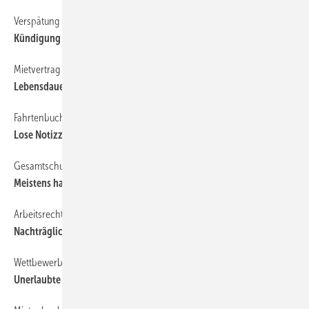
Verspätung
52
Kündigung wegen Zuspätkommens
Mietvertrag
52
Lebensdauer einer Badewanne
Fahrtenbuch
52
Lose Notizzettel sind kein Fahrtenbuch
Gesamtschuldnerschaft
52
Meistens haftet der Bauunternehmer
Arbeitsrecht
52
Nachträgliche Klagezustellung
Wettbewerbsrecht
52
Unerlaubte ­ Fax-Werbung