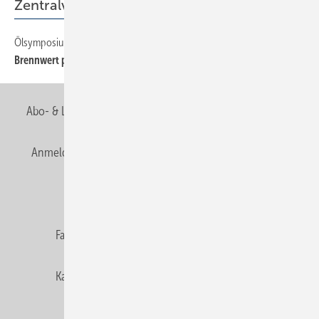
Zentralverband
Ölsymposium legte Effizienz-Problem offen
16
Brennwert plus Solar
Abo- & Leserservice
AGB
Alle Inhalte chronologisch
Anmelden
Anmeldung & Registrierung
Newsletter
Datenschutz
E-Paper
Editor's choice
Fachbeiträge
Gentner Verlag
Impressum
Karriere bei Gentner
Team
Mediaservice
Mitgliedschaften und Engagement