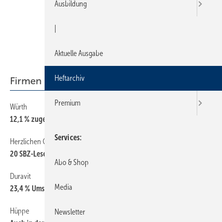
Ausbildung
|
Aktuelle Ausgabe
Heftarchiv
Firmen + Fakten
Premium
Würth
4
12,1 % zugelegt
Services
Herzlichen Glückwunsch!
4
20 SBZ-Leser gewinnen WiTec-Kombischlüssel
Abo & Shop
Duravit
4
Media
23,4 % Umsatzplus
Hüppe
4
Newsletter