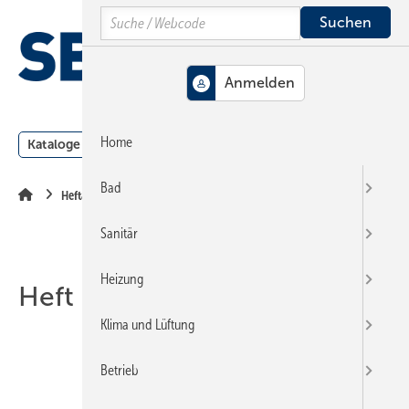
Springe
Springe
Springe
Search
auf
auf
auf
Hauptinhalt
Hauptmenü
SiteSearch
MENÜ
Home
Kataloge
Meldungen
Podcast
Produkte
Webin
Bad
Heftarchiv
Sanitär
Heizung
Heft 13-2007
Klima und Lüftung
Betrieb