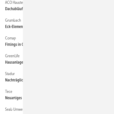
ACO Haustechnik
58
Dachabläufe für Normal- und Notentwässerung
Grumbach
58
Eck-Elemente mit neuen Variationen
Comap
58
Fittings in Größe XXL
GreenLife
58
Hausanlage mit manueller Trinkwassernachspeisung
Stadur
58
Nachträglicher ­Abwasseranschluss ohne Abzweig
Tece
58
Neuartiges Fettabscheider-System
Seab Umwelttechnik
58