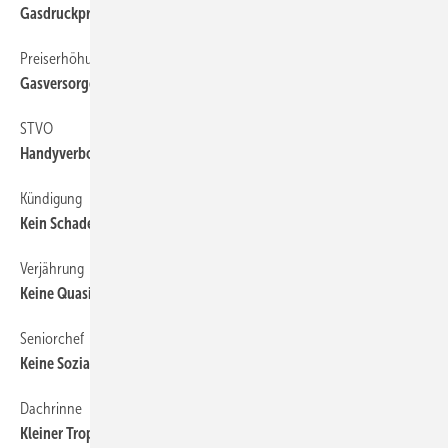
Gasdruckprüfungs­kosten sind keine Betriebskosten
Preiserhöhung
52
Gasversorger muss Transparenz schaffen
STVO
52
Handyverbot am Fahrzeugsteuer
Kündigung
52
Kein Schadenersatz gegen Kollegen
Verjährung
52
Keine Quasiunter­brechung bei Abänderung der VOB/B
Seniorchef
52
Keine Sozial­versicherungspflicht für Seniorchef
Dachrinne
52
Kleiner Tropfen mit großer Wirkung