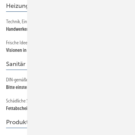
Heizung
Technik, Einbau, Zukunftsperspektiven
40
Handwerkerfragen zur Brennwerttechnik
Frische Ideen rund um Wärmekörper
38
Visionen in Wärme
Sanitär
DIN-gemäße Ausführung der Einsteigöffnungen
26
Bitte einsteigen!
Schädliche Stoffe zuverlässig zurückhalten
30
Fettabscheider oft Pflicht
Produkte