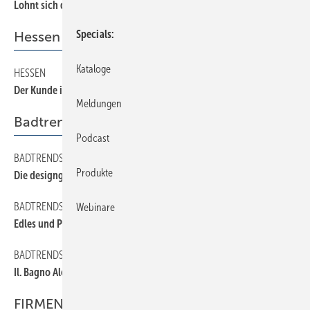
Lohnt sich die Mitgliedschaft?
Specials
Hessen
Kataloge
HESSEN
20
Der Kunde ist der Boß
Meldungen
Badtrends
Podcast
BADTRENDS
26
Produkte
Die designgeprägte Badwelt
BADTRENDS
28
Webinare
Edles und Pfiffiges
BADTRENDS
24
Il. Bagno Alessi
FIRMEN & FAKTEN