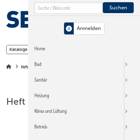
Springe
Springe
Springe
Search
auf
auf
auf
Hauptinhalt
Hauptmenü
SiteSearch
MENÜ
Home
Kataloge
Meldungen
Podcast
Produkte
Webin
Bad
Heftarchiv
Sanitär
Heizung
Heft 13-2002
Klima und Lüftung
Betrieb