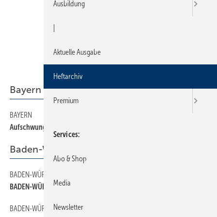
Ausbildung
|
Aktuelle Ausgabe
Heftarchiv
Bayern
Premium
BAYERN
22
Aufschwung weit entfernt
Services
Baden-Württemberg
Abo & Shop
BADEN-WÜRTTEMBERG
16
Media
BADEN-WÜRTTEMBERG
Newsletter
BADEN-WÜRTTEMBERG
18