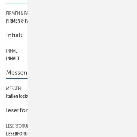
FIRMEN & FAKTEN
8
FIRMEN & FAKTEN
Inhalt
INHALT
4
INHALT
Messen
MESSEN
30
Italien lockt mit bunter Vielfalt
leserforum
LESERFORUM
6
LESERFORUM