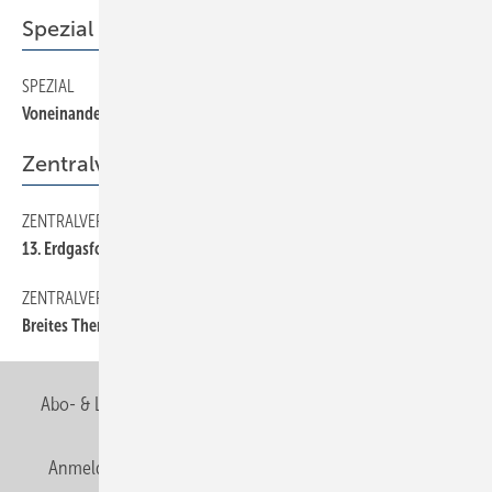
Spezial
SPEZIAL
10
Voneinander lernen
Zentralverband
ZENTRALVERBAND
14
13. Erdgasforum in Köln
ZENTRALVERBAND
12
Breites Themen-Spektrum Dichtgedrängter
Abo- & Leserservice
AGB
Alle Inhalte chronologisch
Anmelden
Anmeldung & Registrierung
Newsletter