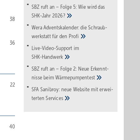
SBZ ruft an – Folge 5: Wie wird das
SHK-Jahr
2026?
38
Wera Adventskalender: die Schraub­
werk­statt für den
Pro­fi
36
Live-Video-Support im
SHK-Handwerk
SBZ ruft an – Folge 2: Neue Erkennt­
nisse beim
Wärme­pumpen­test
22
SFA Sanibroy: neue Web­site mit erwei­
terten
Services
40