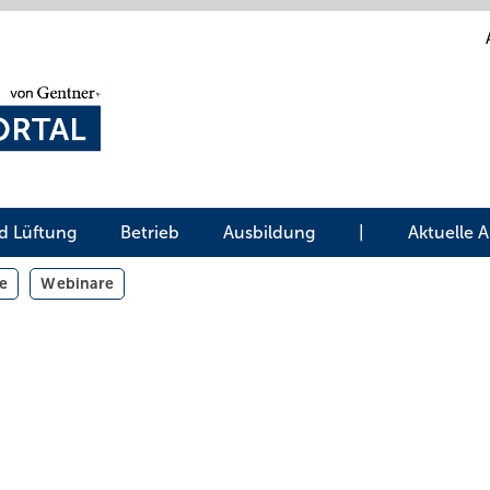
d Lüftung
Betrieb
Ausbildung
|
Aktuelle 
e
Webinare