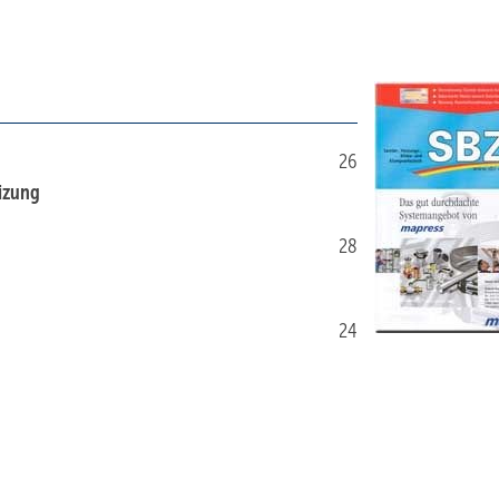
26
eizung
28
24