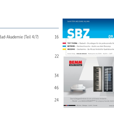
ad-Akademie (Teil 4/7)
16
22
34
46
24