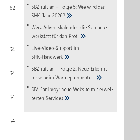
SBZ ruft an – Folge 5: Wie wird das
82
SHK-Jahr
2026?
Wera Adventskalender: die Schraub­
werk­statt für den
Pro­fi
Live-Video-Support im
74
SHK-Handwerk
SBZ ruft an – Folge 2: Neue Erkennt­
74
nisse beim
Wärme­pumpen­test
SFA Sanibroy: neue Web­site mit erwei­
74
terten
Services
74