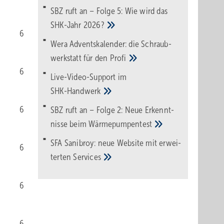
SBZ ruft an – Folge 5: Wie wird das
SHK-Jahr
2026?
6
Wera Adventskalender: die Schraub­
werk­statt für den
Pro­fi
6
Live-Video-Support im
SHK-Handwerk
6
SBZ ruft an – Folge 2: Neue Erkennt­
nisse beim
Wärme­pumpen­test
SFA Sanibroy: neue Web­site mit erwei­
6
terten
Services
6
6