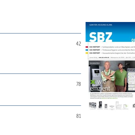
42
78
81