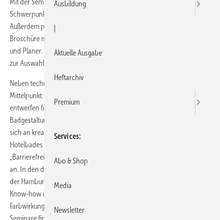
Mit der Seminarbroschüre 2015 setzt Duravit neue thematische
Ausbildung
Schwerpunkte im Bereich Badplanung und Kommunikation.
Außerdem präsentiert das Trainerteam erstmals eine eigene
|
Broschüre mit maßgeschneiderten Fachseminaren für Architekten
und Planer. Insgesamt stehen 38 Seminare in Hornberg und Meißen
Aktuelle Ausgabe
zur Auswahl.
Heftarchiv
Neben technischem Know-how steht die kreative Badplanung im
Mittelpunkt: Die Veranstaltung „Trends im Bad – Wunschbäder
Premium
entwerfen für Profis“ gibt Einblicke in die nutzerorientierte
Badgestaltung. Auch das Seminar „Planen von Hotelbädern“ richtet
sich an kreative Köpfe, die sich mit den speziellen Anforderungen des
Services
Hotelbades auseinander setzen möchten. Parallel dazu bietet sich
„Barrierefreie Badgestaltung nach DIN 18040“ als sinnvolle Ergänzung
Abo & Shop
an. In den drei Seminaren zur
Licht- und Farbgestaltung
vermittelt
der Hamburger Lichtexperte
Prof. Roland Greule
lichttechnisches
Media
Know-how und Fachwissen aus der Farbpsychologie und
Farbwirkung. Alle Termine mit ausführlicher Beschreibung der
Newsletter
Seminare findet man unter