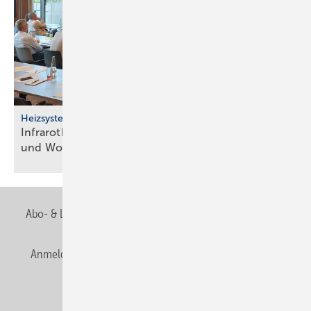
Heizsysteme
Infrarotheizung: Bau­stein für be­zahl­ba­res Bau­en
und
Woh­nen
Abo- & Leserservice
AGB
Alle Inhalte chronologisch
Anmelden
Anmeldung & Registrierung
Newsletter
Datenschutz
E-Paper
Editor's choice