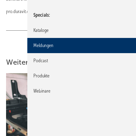
pro.duravit.de
Specials
Kataloge
Teilen
Link kopieren
Meldungen
Podcast
Weitere Inhalte
Produkte
Webinare