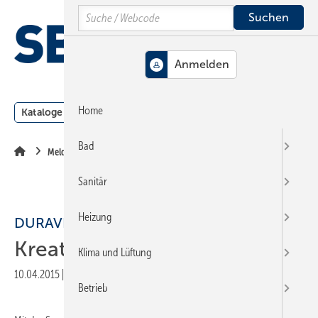
Springe
Springe
Springe
Search
auf
auf
auf
Hauptinhalt
Hauptmenü
SiteSearch
MENÜ
Home
Kataloge
Meldungen
Podcast
Produkte
Webin
Bad
Meldungen
Sanitär
Heizung
DURAVIT
Kreativseminare
Klima und Lüftung
10.04.2015
|
Veröffentlicht in
Ausgabe 08-2015
|
Druckvorschau
Betrieb