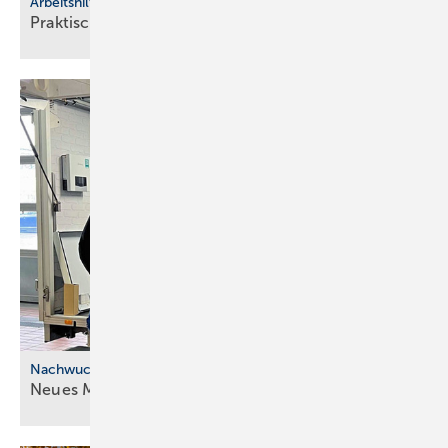
Arbeitshilfen
Praktische Hilfs­mittel für
Hand­werker
Nachwuchskräfte
Neues Modell für die ÜBA im
SHK-Handwerk