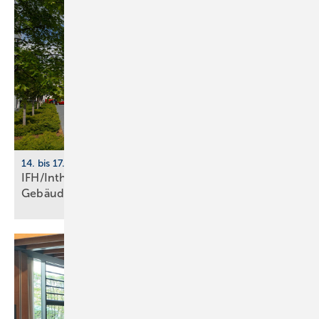
14. bis 17. April 2026, Nürnberg
IFH/Intherm 2026: Sanitär-, Haus- und
Ge­bäu­de­tech­nik