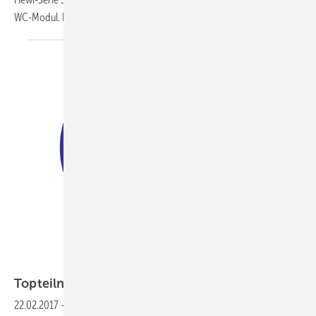
WC-Modul. Der Beitrag stellt
den...
Topteilnehmer im
Wettbewerb
22.02.2017
-
19 Entwicklungen nominiert
Barrierefreie Produkte sind