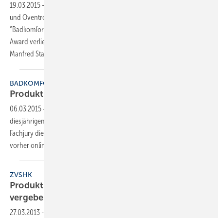
19.03.2015
-
FSB Franz Schneider Brakel, Geberit, Hansgrohe, HEWI
und Oventrop sind die fünf Gewinner des Design-Wettbewerbs
“Badkomfort für Generationen“, die auf der ISH den ZVSHK-Produkt-
Award verliehen bekamen. Ein Sonderpreis des ZVSHK-Präsidenten
Manfred Stather geht an die Nosag AG. Günther
Hoffmann,...
BADKOMFORT FÜR GENERATIONEN
Produkt-Award auf der
ISH
06.03.2015
-
Jetzt wird es spannend: 24 Produkte sind im
diesjährigen Wettbewerb nominiert. Auf der ISH 2015 wird eine
Fachjury die fünf Gewinner auswählen. Sie können die Produkte
vorher online
durchklicken!
ZVSHK
Produkt-Award “Badkomfort für Generationen“
vergeben
27.03.2013
-
Im Rahmen der Weltleitmesse ISH hat der Zentralverband