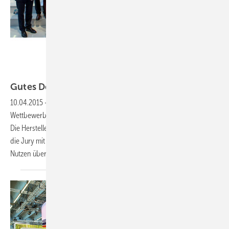
Gutes Design für alle
prämiert
10.04.2015
-
ZVSHK-Produkt-Award
Die fünf Gewinner des
Wettbewerbs „Badkomfort für Generationen“ stehen seit der ISH fest.
Die Hersteller FSB, Geberit, Hansgrohe, Hewi sowie Oventrop konnten
die Jury mit einer Kombination aus gutem Design und praktischem
Nutzen überzeugen.