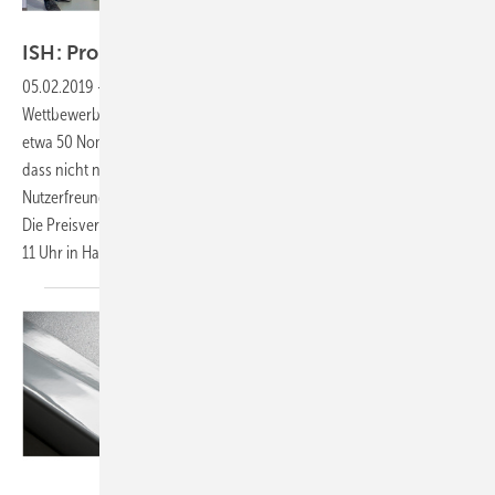
ZVSHK
ISH: Produkt-Award zeigt
Neues
05.02.2019
-
Badkomfort für Generationen
Die vierte Runde im
Wettbewerb für Badprodukte mit Vielfachnutzen ist eingeläutet: Mit
etwa 50 Nominierungen unterstreicht der Produkt-Award des ZVSHK,
dass nicht nur Design im Bad zählt, sondern auch
Nutzerfreundlichkeit, durch die Alt und Jung Barrieren überwinden.
Die Preisverleihung zur ISH 2019 in Frankfurt/Main ist am 13. März um
11 Uhr in Halle 11.1 beim ZVSHK.
Thomas
Dietrich