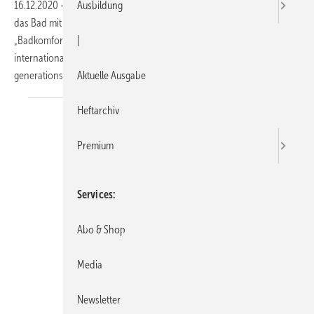
16.12.2020
-
Alle zwei Jahre zeichnet der ZVSHK Produkte rund um
Ausbildung
das Bad mit seinem Produkt-Award aus. Der Designwettbewerb
„Badkomfort für Generationen“ richtet sich an nationale wie
|
internationale Sanitärhersteller. Gesucht werden Produktlösungen für
generationsübergreifende Bäder im „Design für alle“.
Die...
Aktuelle Ausgabe
Heftarchiv
Premium
Services
Abo & Shop
Media
Newsletter