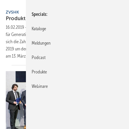
ZVSHK
ZVSHK
Specials
Produkt-Award: 100 % mehr
Beteiligung
16.02.2019
-
Bei der 4. Auflage des Design-Wettbewerbs “Badkomfort
Kataloge
für Generationen“ hat
sich die Zahl der Nominierungen verdoppelt. 46 Produkte buhlen
Meldungen
2019 um den Produkt-Award des ZVSHK. Die Preisverleihung findet
am 13. März auf der ISH
statt.
Podcast
Produkte
Webinare