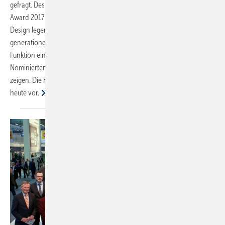
gefragt. Deshalb gilt, wer sich als Hersteller für den ZVSHK-Produkt-
Award 2017 bewirbt, sollte besonderes Augenmerk auf Funktion und
Design legen. Die eingereichten Produkte rund ums
generationengerechte Bad sind in Sachen Design, Qualität und
Funktion eine besondere Erwähnung wert. Wer aber unter den
Nominierten den Sieg davonträgt, das wird sich im März auf der ISH
zeigen. Die Kandidaten stellt die SBZ auf den nächsten Seiten bereits
heute
vor.