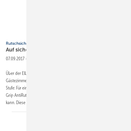
Fotos: Westin Hamburg / Grip
Rutschsichere Beschichtung
Auf sicherem Grund
stehen
07.09.2017
-
Über der Elbphilharmonie gibt es 244 luxuriös ausgestattete
Gästezimmer, in denen für Sicherheit gesorgt wird. Ob Wanne oder
Stufe: Für eine raue Oberfläche lässt sich der kaum sichtbare Anstrich
Grip AntiRutsch auftragen, der für lange Zeit rutschhemmend wirken
kann. Diese Beschichtung
hatte...