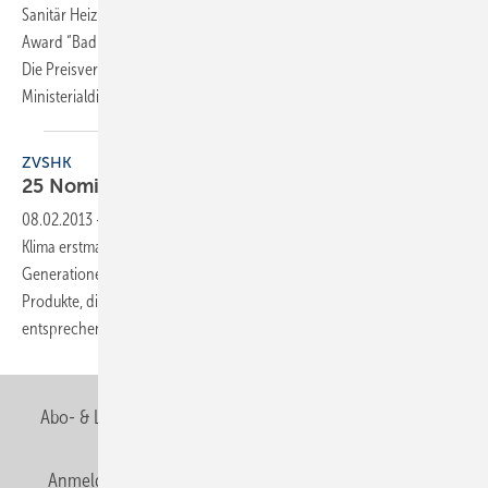
Sanitär Heizung Klima am 14. März in Frankfurt am Main den Produkt-
Award “Badkomfort für Generationen“ an fünf Preisträger vergeben.
Die Preisverleihung fand im Beisein von Günther Hoffmann,
Ministerialdirektor im Bundesministerium
für...
ZVSHK
25 Nominierungen für
Produkt-Award
08.02.2013
-
Im Sommer 2012 hat der Zentralverband Sanitär Heizung
Klima erstmalig den internationalen Produkt-Award “Badkomfort für
Generationen“ ausgeschrieben. Gesucht waren zukunftsweisende
Produkte, die schon heute den Kriterien des “Design für Alle“
entsprechen. Aus den eingereichten 55 Produkten
hat...
Abo- & Leserservice
AGB
Alle Inhalte chronologisch
Anmelden
Anmeldung & Registrierung
Newsletter