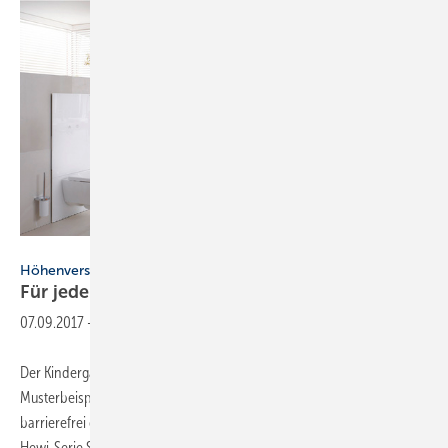
Fotos: Hewi Heinrich Wilke
Höhenverstellbare Module
Für jeden Nutzer die passende
Höhe
07.09.2017
-
Der Kindergarten „Finkenhäuschen“ in Frankfurt/Oder gilt als
Musterbeispiel für Inklusion im Kindesalter und wurde komplett
barrierefrei gestaltet. Mit dabei: die mit dem ZVSHK-Award prämierte
Hewi-Serie S 50 mit stufenlos höhenverstellbarem Waschtisch- bzw.