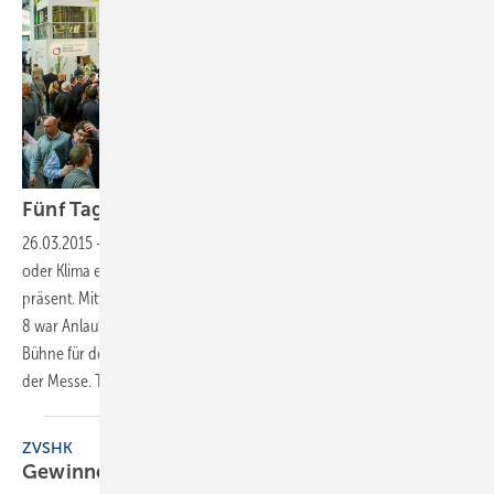
Fünf Tage beste
Kontakte
26.03.2015
-
ZVSHK-Aktivitäten auf der ISH
Wer zu Sanitär, Heizung
oder Klima etwas zu zeigen hat, war auf der Frankfurter Weltleitmesse
präsent. Mitten dabei die SHK-Berufsorganisation: Das Forum in Halle
8 war Anlaufpunkt des Fachhandwerks, Infobörse, Expertentreff,
Bühne für den ZVSHK-Design-Award und multimedialer Ankerpunkt
der Messe.
Thomas
Dietrich
ZVSHK
Gewinner des Produkt-Awards
gekürt