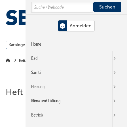
Springe
Springe
Springe
Search
auf
auf
auf
Hauptinhalt
Hauptmenü
SiteSearch
MENÜ
Home
Kataloge
Meldungen
Podcast
Produkte
Webin
Bad
Heftarchiv
Sanitär
Heizung
Heft 07-2013
Klima und Lüftung
Betrieb