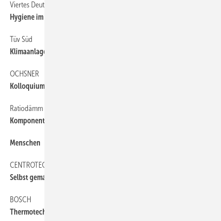
Viertes Deutsches Forum Innenraumhygiene
16
Hygiene im Diskurs
Tüv Süd
6
Klimaanlagen regelmäßig prüfen
OCHSNER
6
Kolloquium zu Großwärmepumpen
Ratiodämm
6
Komponenten und komplett
Menschen
6
CENTROTEC
6
Selbst gemacht: Wärmetauscher
BOSCH
6
Thermotechnik bleibt stabil