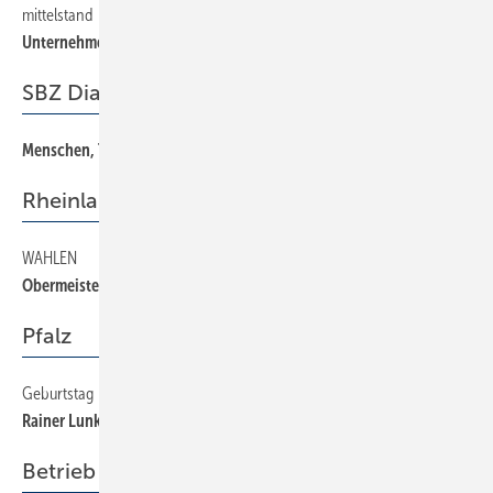
mittelstand
64
Unternehmen 2020
SBZ Dialog
Menschen, Tiere, Sensationen
3
Rheinland-Rheinhessen
WAHLEN
36
Obermeister- und Delegiertenversammlung
Pfalz
Geburtstag
36
Rainer Lunk wurde 60
Betrieb + Organisation