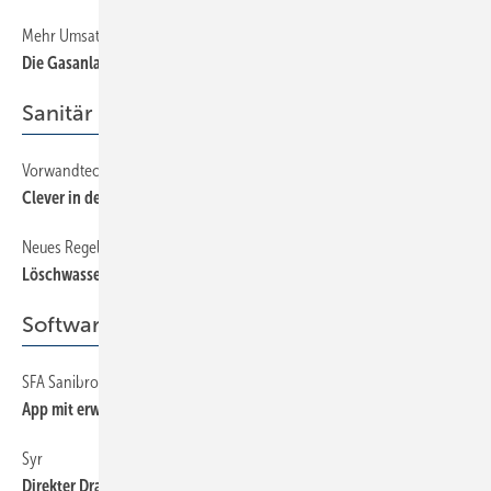
Mehr Umsatz durch Folgeaufträge
54
Die Gasanlage checken
Sanitär
Vorwandtechnik für das Mehrgenerationenbad
50
Clever in den Raum planen
Neues Regelwerk, Teil 10
42
Löschwasser nach DIN 14462
Software + Kommunikation
SFA Sanibroy
60
App mit erweiterter Funktion
Syr
60
Direkter Draht via Website