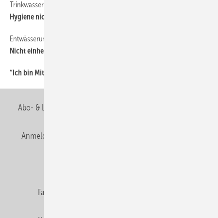
Trinkwasserverordnung
36
Hygiene nicht sauber geregelt
Entwässerungstagung
36
Nicht einheitlich
“Ich bin Mitglied der Berufsorganisation, weil...
36
Abo- & Leserservice
AGB
Alle Inhalte chronologisch
Anmelden
Anmeldung & Registrierung
Newsletter
Datenschutz
E-Paper
Editor's choice
Fachbeiträge
Gentner Verlag
Impressum