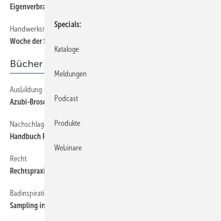
Eigenverbrauch ist die Zukunft
Specials
Handwerksmarketing
24
Woche der Sonne
Kataloge
Bücher + Medien
Meldungen
Ausbildung
64
Podcast
Azubi-Broschüre
Produkte
Nachschlagewerk
64
Handbuch Feuerungstechnik
Webinare
Recht
64
Rechtspraxis für Bauleiter
Badinspirationen
64
Sampling in der Badgestaltung