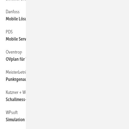
Danfoss
60
Mobile Lösung für hydraulischen Abgleich
PDS
60
Mobile Service-App
Oventrop
60
OVplan für Wohnungsstationen
Meisterbetrieb setzt auf Handwerkersoftware
56
Punktgenauer Überblick
Kutzner + Weber
60
Schallmess-App
WPsoft
60
Simulation invertergesteuerter Wärmepumpen