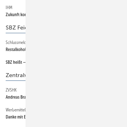
IHM
6
Zukunft kommt von Können
SBZ Feierabend
Schlussmeldung
64
Restalkohol
SBZ heißt — wissen was läuft!
64
Zentralverband
ZVSHK
36
Andreas Braun Referent für Sanitär
Werbemittel
36
Danke mit Eckring