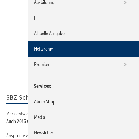
Ausbildung
|
Aktuelle Ausgabe
Heftarchiv
Premium
Services
SBZ Schwerpunkt
Abo & Shop
Marktentwicklung Solartechnik
18
Media
Auch 2013 wird die Sonne über der Branche scheinen
Newsletter
Anspruchsvolle Projekte nehmen zu
28