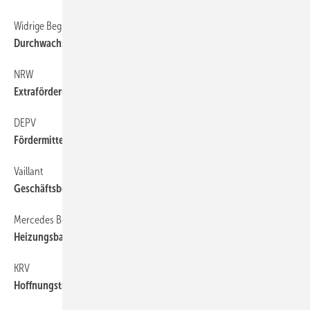
Widrige Begleitumstände
12
Durchwachsene Veranstaltung
NRW
6
Extraförderung für ­Solarwärme
DEPV
6
Fördermittel kombinieren
Vaillant
6
Geschäftsbericht 2012
Mercedes Benz
6
Heizungsbauer ist „Stern des Handwerks“
KRV
6
Hoffnungsträger Wohnungsbau