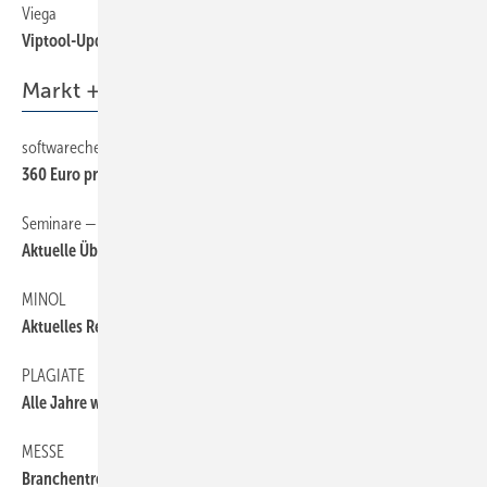
Viega
60
Viptool-Update für DIN 1988-300
Markt + Trends
softwarecheck
6
360 Euro pro Jahr für Support und Updates
Seminare — Schulungen — Termine
6
Aktuelle Übersicht auf sbz-online.de
MINOL
6
Aktuelles Recht bringt Aufträge
PLAGIATE
6
Alle Jahre wieder...
MESSE
6
Branchentreff Geothermie