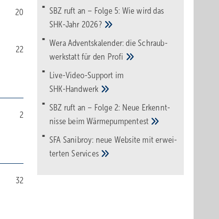
SBZ ruft an – Folge 5: Wie wird das
20
SHK-Jahr
2026?
Wera Adventskalender: die Schraub­
22
werk­statt für den
Pro­fi
Live-Video-Support im
SHK-Handwerk
SBZ ruft an – Folge 2: Neue Erkennt­
2
nisse beim
Wärme­pumpen­test
SFA Sanibroy: neue Web­site mit erwei­
terten
Services
32