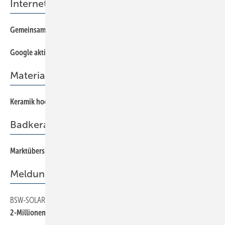
Internetmarketing
Gemeinsam Markt machen
168
Google aktiv nutzen
164
Materialien
Keramik hoch drei
22
Badkeramikserien
Marktübersicht Badkeramikserien 2015
30
Meldungen
BSW-SOLAR
6
2-Millionen-Grenze geknackt