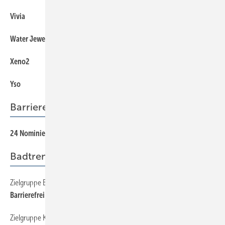
Vivia
124
Water Jewels
131
Xeno2
82
Yso
43
Barrierefrei
24 Nominierungen fürs Bad
24
Badtrends
Zielgruppe Best Ager
18
Barrierefrei und systemunterstützt selbstbestimmt leben
Zielgruppe Kids
14