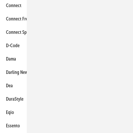
Connect
63
Connect Freedom
63
Connect Space
63
D-Code
45
Dama
103
Darling New
45
Dea
63
DuraStyle
45
Eqio
37
Essento
38