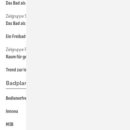
Das Bad als Abenteuer- und Erfahrungsraum
Zielgruppe Singles
18
Das Bad als Ort, wo Individualisten träumen und entspannen
Ein Freibad für jede Wohnung
12
Zielgruppe Familie
16
Raum für gemeinsame Rituale und zur Improvisation
Trend zur lebensphasengerechten Badgestaltung
20
Badplanprogramme
Bedienerfreundlichkeit und Vernetzung werden zum A und O
149
Innova
152
M3B
152