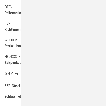
DEPV
6
Pelletmarkt 2014
BVF
10
Richtlinien erneuert
WÖHLER
6
Starke Handwerker gesucht
HEIZKOSTEN
6
Zeitpunkt des Kaufs entscheidet
SBZ Feierabend
SBZ-Rätsel
178
Schlussmeldung
178