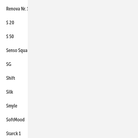
Renova Nr. 1 Plan
82
S 20
131
S 50
131
Senso Square
103
SG
109
Shift
131
Silk
82
Smyle
82
SoftMood
63
Starck 1
54