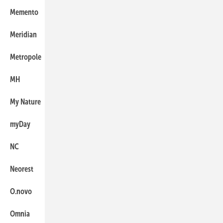
Memento
115
Meridian
103
Metropole
131
MH
109
My Nature
115
myDay
73
NC
109
Neorest
109
O.novo
124
Omnia
124