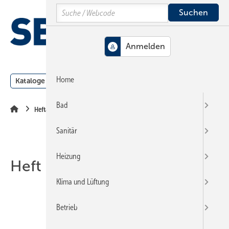
Springe
Springe
Springe
Search
auf
auf
auf
Hauptinhalt
Hauptmenü
SiteSearch
MENÜ
Home
Kataloge
Meldungen
Podcast
Produkte
Webin
Bad
Heftarchiv
Sanitär
Heizung
Heft 05-2015
Klima und Lüftung
Betrieb