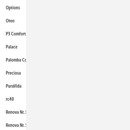
Options
131
Oteo
40
P3 Comforts
54
Palace
89
Palomba Collection
89
Preciosa
73
PuraVida
54
rc40
41
Renova Nr. 1
82
Renova Nr. 1 Comfort
82