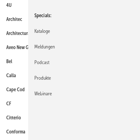
4U
73
Specials
Architec
45
Kataloge
Architectura
115
Meldungen
Aveo New Generation
115
Bel
35
Podcast
Calla
63
Produkte
Cape Cod
45
Webinare
CF
109
Citterio
73
Conforma
131