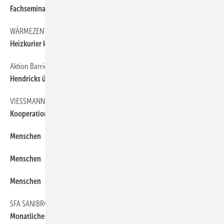
Fachseminarprogramm KWL
WÄRMEZENTRALEN
10
Heizkurier kooperiert mit Magnetic
Aktion Barrierefreies Bad
6
Hendricks übernimmt Schirmherrschaft
VIESSMANN
6
Kooperation mit Eon
Menschen
10
Menschen
6
Menschen
6
SFA SANIBROY
10
Monatlicher Profitreff