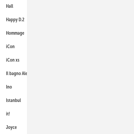
Hall
103
Happy D.2
54
Hommage
115
iCon
73
iCon xs
73
Il bagno Alessi One
89
Ino
89
Istanbul
131
it!
73
Joyce
115