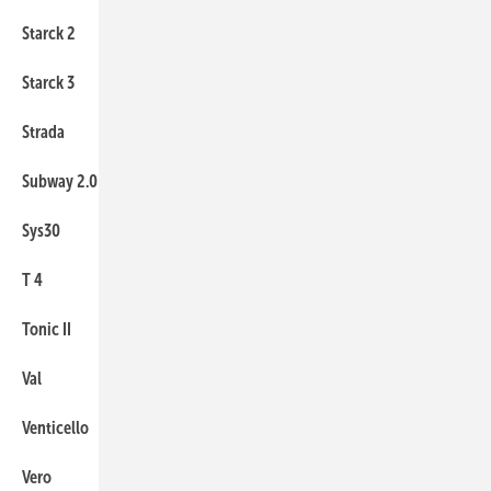
Starck 2
54
Starck 3
54
Strada
63
Subway 2.0
124
Sys30
42
T 4
131
Tonic II
63
Val
89
Venticello
124
Vero
54