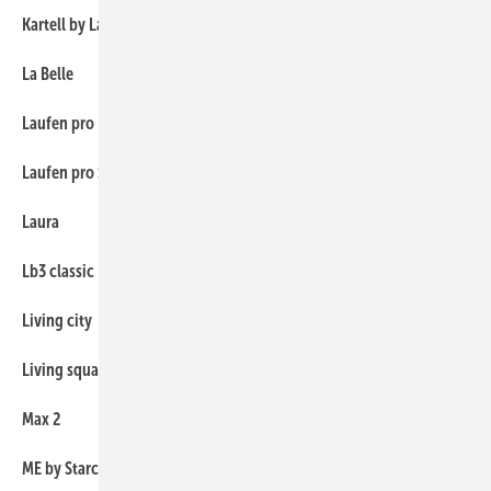
Kartell by Laufen
89
La Belle
115
Laufen pro
89
Laufen pro S
89
Laura
103
Lb3 classic
89
Living city
89
Living square
89
Max 2
39
ME by Starck
54