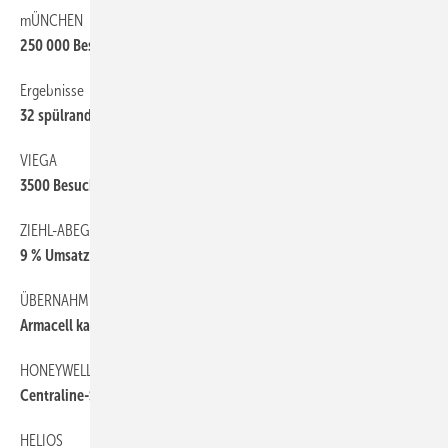
mÜNCHEN
6
250 000 Besucher auf der Bau
Ergebnisse
6
32 spülrandfreie WCs herstellerunabhängig getestet
VIEGA
6
3500 Besucher bei Symposien
ZIEHL-ABEGG
6
9 % Umsatzplus
ÜBERNAHME
6
Armacell kauft Oneflex
HONEYWELL
10
Centraline-Seminare
HELIOS
10