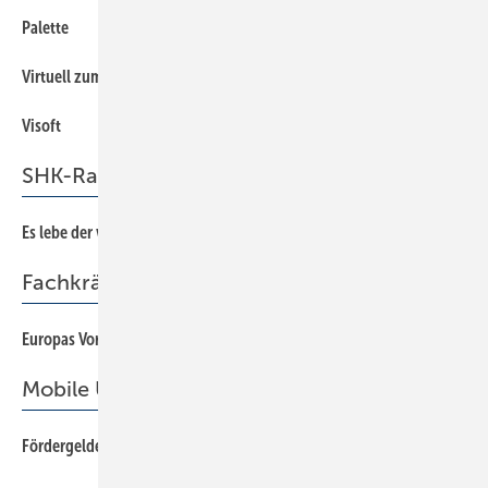
Palette
156
Virtuell zum Verkaufserfolg
149
Visoft
158
SHK-Radar
Es lebe der vegane Kunde!
177
Fachkräftemangel
Europas Vorteile aktiv nutzen
170
Mobile Unterstützung
Fördergelder per App
162