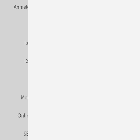
Anmelden
Anmeldung & Registrierung
Newsletter
Datenschutz
E-Paper
Editor's choice
Fachbeiträge
Gentner Verlag
Impressum
Karriere bei Gentner
Team
Mediaservice
Mitgliedschaften und Engagement
Montagezeiten Heizung
Montagezeiten Sanitär
Online Mediadaten
Privacy Manager
RSS-Feed
SBZ abonnieren
Veranstaltungen / Webinare