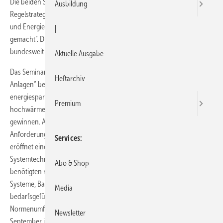
Die beiden Seminarthemen für 2015 lauten: „Aufbau und
Ausbildung
Regelstrategien von raumlufttechnischen Anlagen“ sowie „Integration
und Energiemanagement in der Gebäudeautomation effizient
|
gemacht“. Die Seminare werden an verschiedenen Terminen
bundesweit von Centraline-Experten abgehalten.
Aktuelle Ausgabe
Das Seminar „Aufbau und Regelstrategien von raumlufttechnischen
Heftarchiv
Anlagen“ beschäftigt sich mit RLT-Anlagen, die im Zuge neuer,
energiesparender Bauweisen von dichteren und
Premium
hochwärmegedämmten Gebäudehüllen zunehmend an Bedeutung
gewinnen. Auch Bestandsgebäude müssen an die neuen
Anforderungen sukzessive angepasst werden. Dieses Seminar
Services
eröffnet einen Einblick in die grundlegenden und neuen
Systemtechniken sowie deren Anforderungen an die hierzu
Abo & Shop
benötigten regelungstechnischen Anlagen. Inhalte sind u. a. RLT-
Systeme, Bauteile von RLT-Anlagen, das h-x-Diagramm, die
Media
bedarfsgeführte Volumenstromregelung und die Entwicklung des
Normenumfeldes. Termine sind am 25. März in Dortmund und am 15.
Newsletter
September in Berlin, jeweils von 15 bis 18 Uhr.