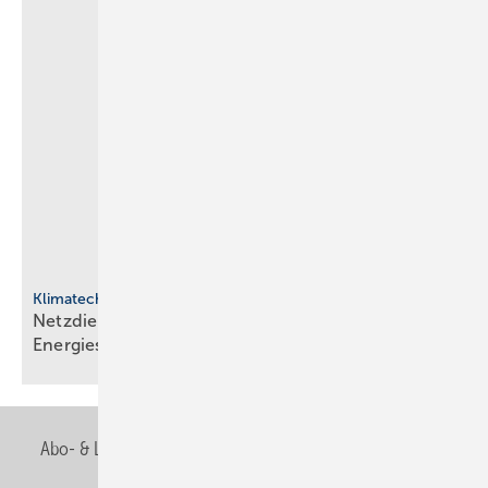
Klimatechnik
Netzdienliche HLK-Sys­te­me: Neue Rol­le im
En­er­gie­sys­tem
Abo- & Leserservice
AGB
Alle Inhalte chronologisch