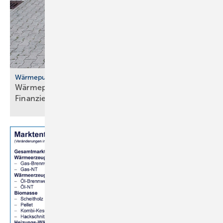
Wärmepumpenhochlauf
Wärmepumpen: gute Ideen für Transport,
Finanzierung und
Versicherung