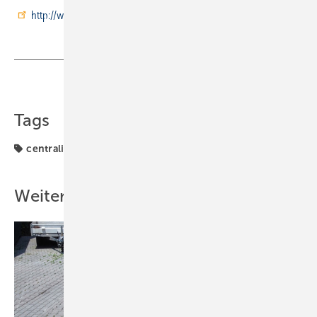
http://www.honeywell-fachseminare.de
Teilen
Link kopieren
Tags
centraline-seminar
Weitere Inhalte