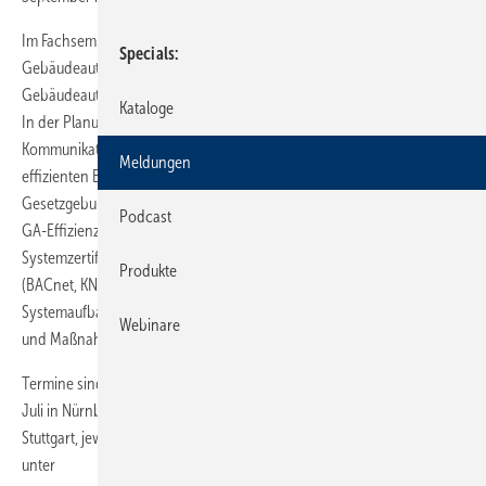
Im Fachseminar „Integration und Energiemanagement in der
Specials
Gebäudeautomation effizient gemacht“ wird der Einfluss der
Gebäudeautomation (GA) und des Gebäudemanagements dargestellt.
Kataloge
In der Planungs-/Spezifikationsphase bildet die Integrations- und
Kommunikationstiefe eine Grundvoraussetzung für den späteren
Meldungen
effizienten Betrieb der Liegenschaft. Weitere Inhalte sind die
Gesetzgebung EN 15232 und der nationale Standard DIN V 18599,
Podcast
GA-Effizienzklassen und Funktionen sowie die eu.bac-
Systemzertifizierung, Grundlagen der Kommunikation in der GA
Produkte
(BACnet, KNX, LON, EnOcean etc.), Hinweise zur Planung und zum
Systemaufbau mit praktischen Beispielen sowie Energiemanagement
Webinare
und Maßnahmen zur Erhöhung der Effizienz.
Termine sind am 29. April in Magdeburg, am 6. Mai in Erfurt, am 21.
Juli in Nürnberg, am 20. Oktober in Aachen und am 12. November in
Stuttgart, jeweils von 13 bis 17 Uhr. Anmeldungen zu allen Seminaren
unter