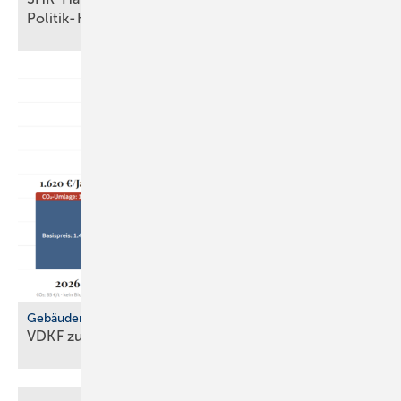
Po­li­tik-Hö­rig­keit
Gebäudemodernisierungsgesetz
VDKF zu
GMG-Eckpunkten