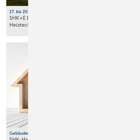
17. bis 20. März 2026, Messe Essen
SHK+E Essen 2026: Sanitär-, Wasser-, Luft- und
Heiztechnik
Gebäudemodernisierungsgesetz
SHK-Handwerk: ver­läss­li­che Hei­zungs­wahl statt