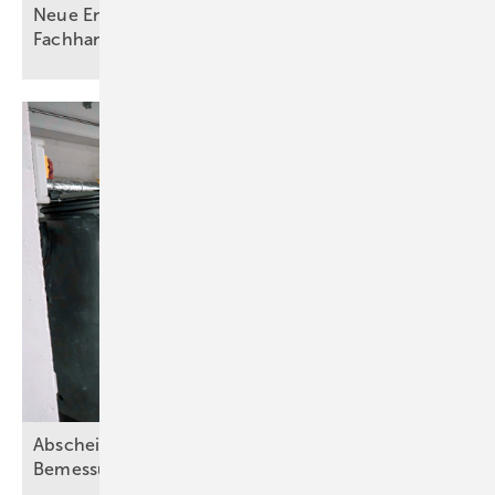
Neue Entwässerungsvorgaben fordern Planer,
Fachhandwerk und
Betreiber
Abscheideranlagen für Fette – Teil 2:
Bemessungsgrundsätze