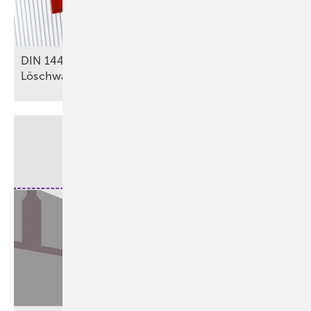
DIN 14462: Was für SHK-Betriebe zu
Löschwasseranlagen relevant
ist