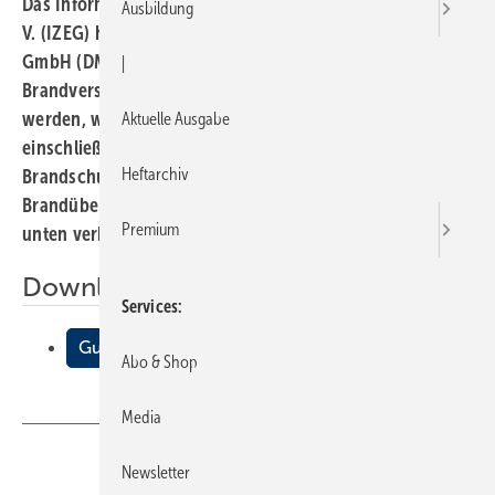
Das Informationszentrum Entwässerungstechnik Guss e.
Ausbildung
V. (IZEG) hat bei der Deutschen Montan Technologie
GmbH (DMT) in Dortmund einen orientierenden
|
Brandversuch durchgeführt. Dabei sollte festgestellt
werden, wie sich guss-eiserne Abflussrohrsysteme
Aktuelle Ausgabe
einschließlich R90-geprüfter Rockwool-
Heftarchiv
Brandschutzlösungen bezüglich einer möglichen
Brandübertragung sowohl nach oben als auch nach
Premium
unten verhalten.
Downloads:
Services
Gussrohre auf dem Prüfstand
Abo & Shop
Media
Teilen
Link kopieren
Newsletter