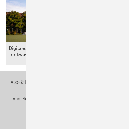
Digitales Wassermanagement sichert
Trinkwasserhygiene in
Sportstätte
Abo- & Leserservice
AGB
Alle Inhalte chronologisch
Anmelden
Anmeldung & Registrierung
Newsletter
Datenschutz
E-Paper
Editor's choice