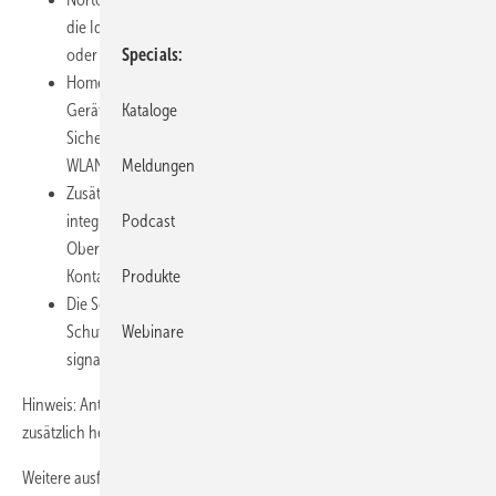
die Identität des Anwenders bei Online-Shopping, -Banking
oder Surfen.
Specials
Home Network Feature: Erstellt eine Übersicht aller vernetzten
Geräte im lokalen Netzwerk und überwacht den
Kataloge
Sicherheitsstatus der Rechner. Die Funktion überprüft auch die
WLAN Sicherherheit.
Meldungen
Zusätzlich wurde eine Support-Funktion direkt in die Software
integriert: Falls nötig, kann der Nutzer über die Norton-
Podcast
Oberfläche via Live-Chat oder E-Mail mit einem Mitarbeiter in
Kontakt treten.
Produkte
Die Sonar-Technologie bietet einen verhaltensbasierten
Schutz, der neue Schädlinge entdecken kann, bevor
Webinare
signaturbasierte Definitionen verfügbar sind.
Hinweis: AntiSpam- und Kindersicherungs-Module müssen bei Bedarf
zusätzlich heruntergeladen und installiert werden.
Weitere ausführliche Infos unter
http://www.symantec.de