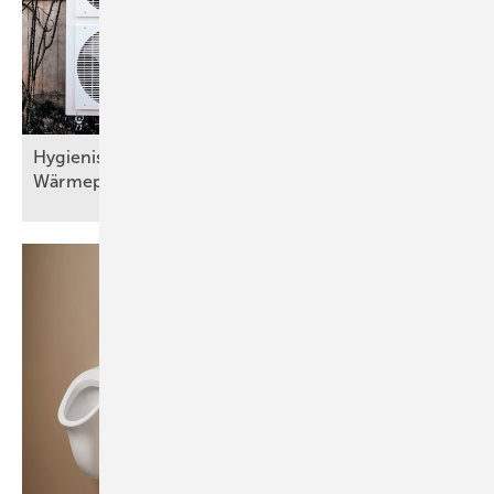
Hygienisch sichere Trinkwassererwärmung bei
Wärmepumpen