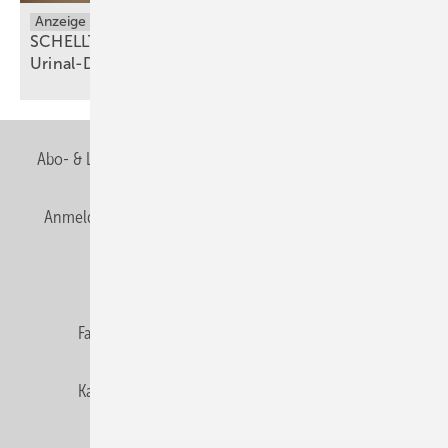
Anzeige
Sanitäranlagen
SCHELLTRONIC E² – der innovative Aufputz-
Urinal-Druckspüler für moderne
Sanitäranlagen
Abo- & Leserservice
AGB
Alle Inhalte chronologisch
Anmelden
Anmeldung & Registrierung
Newsletter
Datenschutz
E-Paper
Editor's choice
Fachbeiträge
Gentner Verlag
Impressum
Karriere bei Gentner
Team
Mediaservice