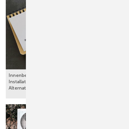
Inn enbeschichtungen in Trinkwasser-
Installationen: Risiken, Regelwerke,
Alternativen