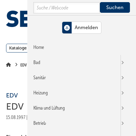
Springe
Springe
Springe
Search
auf
auf
auf
Hauptinhalt
Hauptmenü
SiteSearch
MENÜ
Home
Kataloge
Meldungen
Podcast
Produkte
Webin
Bad
EDV
Sanitär
Heizung
EDV
EDV
Klima und Lüftung
15.08.1997
|
Veröffentlicht in
Ausgabe 16-1997
|
Druckvorschau
Betrieb