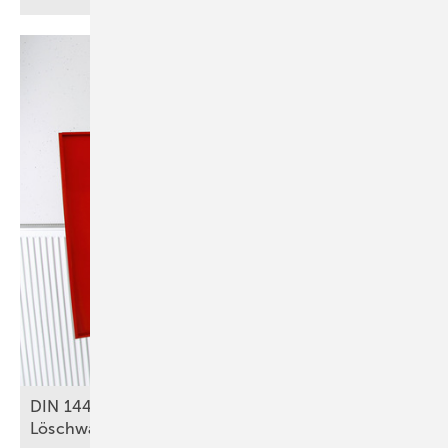
DIN 14462: Was für SHK-Betriebe zu
Löschwasseranlagen relevant
ist