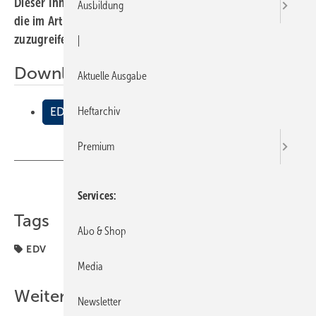
Dieser Inhalt liegt nur als PDF-Datei vor. Bitte öffnen Sie
Ausbildung
die im Artikel verlinkte Datei, um auf den Inhalt
zuzugreifen.
|
Downloads:
Aktuelle Ausgabe
Heftarchiv
EDV
Premium
Teilen
Link kopieren
Services
Tags
Abo & Shop
EDV
Media
Weitere Inhalte
Newsletter