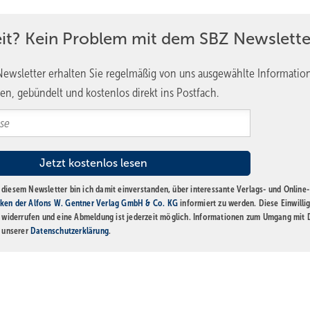
twickelten Gas-Wandgeräte die Grundlage für das spätere Wachstum 
Märkte außerhalb Deutschlands.
eit? Kein Problem mit dem SBZ Newslette
roduction“ eingeführt, das unter dem Namen Vitotop in der Viessm
ewsletter erhalten Sie regelmäßig von uns ausgewählte Informatio
Arbeits- und Energieeffizienz deutlich zu steigern und die Kosten erh
en, gebündelt und kostenlos direkt ins Postfach.
it der deutschen Standorte, insbesondere des Stammsitzes in Allend
e kontinuierlich gesteigert, sodass er 2006 zum ersten Mal die 50 P
baut
diesem Newsletter bin ich damit einverstanden, über interessante Verlags- und Online-
ken der Alfons W. Gentner Verlag GmbH & Co. KG
informiert zu werden. Diese Einwilli
ei der Gesellschaft wieder stärker in den Blickpunkt. Entsprechend
t widerrufen und eine Abmeldung ist jederzeit möglich. Informationen zum Umgang mit
 Erfahrungen auf dem Klimagipfel der Bundesregierung beschloss 
n unserer
Datenschutzerklärung
.
etzen. Mit „Effizienz Plus“ wurden bereits 2012 mit marktverfügbarer
r 2050 erreicht. Der Einsatz regenerativer Energien wurde um 70 Pr
O2-Emissionen um 80 Prozent reduziert wurden.