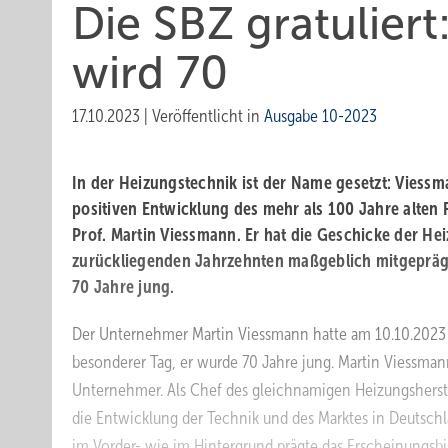
Die SBZ gratulier
wird 70
17.10.2023
|
Veröffentlicht in
Ausgabe 10-2023
In der Heizungstechnik ist der Name gesetzt: Viessm
positiven Entwicklung des mehr als 100 Jahre alten 
Prof. Martin Viessmann. Er hat die Geschicke der H
zurückliegenden Jahrzehnten maßgeblich mitgepräg
70 Jahre jung.
Der Unternehmer Martin Viessmann hatte am 10.10.2023 
besonderer Tag, er wurde 70 Jahre jung. Martin Viessman
Unternehmer. Als Chef des gleichnamigen Heizungsherste
die Entwicklung der Technik und des Marktes in Deutschl
im Vorder- wie im Hintergrund prägte das Erscheinungsb