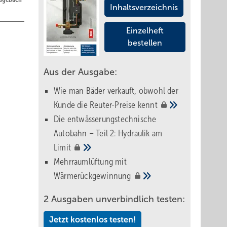
Inhaltsverzeichnis
Einzelheft
bestellen
schauen
Aus der Ausgabe:
Wie man Bäder verkauft, obwohl der
Kunde die Reuter-Preise
kennt
Die entwässerungstechnische
Autobahn – Teil 2: Hydraulik am
ung;
Limit
sen Weg
Mehrraumlüftung mit
Wärmerückgewinnung
2 Ausgaben unverbindlich testen:
über
olf
Jetzt kostenlos testen!