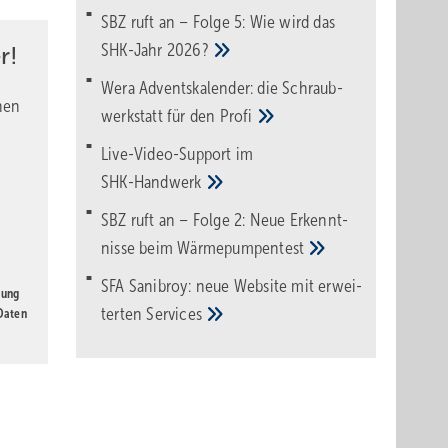
und
SBZ ruft an – Folge 5: Wie wird das
SHK-Jahr
2026?
r!
ann
Wera Adventskalender: die Schraub­
nen
eblich
werk­statt für den
Pro­fi
orf,
Live-Video-Support im
rozent
SHK-Handwerk
SBZ ruft an – Folge 2: Neue Erkennt­
nisse beim
Wärme­pumpen­test
SFA Sanibroy: neue Web­site mit erwei­
gung
terten
Services
 Daten
er mit
ozent