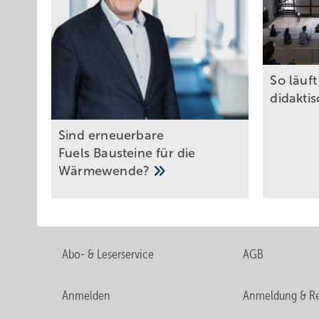
S o lä uf
didakti
Sind erneuerbare
Fuels Bausteine für die
Wärmewende?
Abo- & Leserservice
AGB
Anmelden
Anmeldung & Re