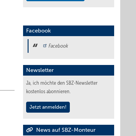
digt
s
Facebook
Facebook
 Arbeit
Newsletter
nehmen
Ja, ich möchte den SBZ-Newsletter
kostenlos abonnieren.
990er-
nem
Jetzt anmelden!
News auf SBZ-Monteur
nden