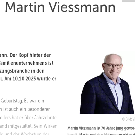
t: Martin Viessmann
ann. Der Kopf hinter der
Familienunternehmens ist
eizungsbranche in den
t. Am 10.10.2023 wurde er
Geburtstag. Es war ein
n ist auch ein besonderer
llers hat er über Jahrzehnte
Bild: 
and mitgestaltet. Sein Wirken
Martin Viessmann ist 70 Jahre jung gewor
ild und das Wachstum der
hat die Marke und den Heizungsmarkt ma