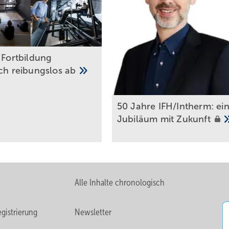
t F ortbildung
sch reibungslos
ab
50 Jahre IFH/Intherm: ei
Jubiläum mit
Zukunft
Alle Inhalte chronologisch
gistrierung
Newsletter