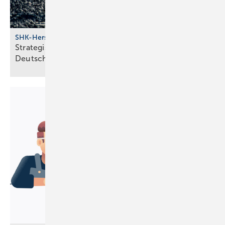
SHK-Hersteller
Strategische Neu­aus­rich­tung bei BDR Thermea
Deutsch­land