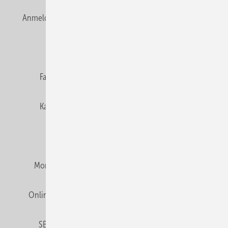
Anmelden
Anmeldung & Registrierung
Newsletter
Datenschutz
E-Paper
Editor's choice
Fachbeiträge
Gentner Verlag
Impressum
Karriere bei Gentner
Team
Mediaservice
Mitgliedschaften und Engagement
Montagezeiten Heizung
Montagezeiten Sanitär
Online Mediadaten
Privacy Manager
RSS-Feed
SBZ abonnieren
Veranstaltungen / Webinare