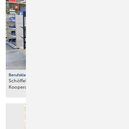
Berufskleidung
Schöffel Pro und Richter+­Frenzel star­ten
Ko­ope­ra­ti­on