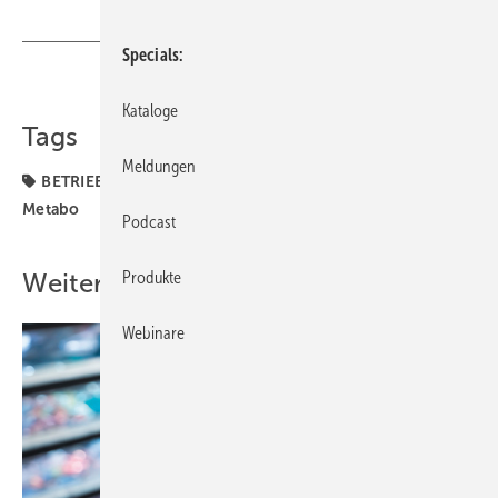
Specials
Teilen
Link kopieren
Kataloge
Tags
Meldungen
BETRIEBSMANAGEMENT
Betrieb + Organisation
Metabo
Podcast
Produkte
Weitere Inhalte
Webinare