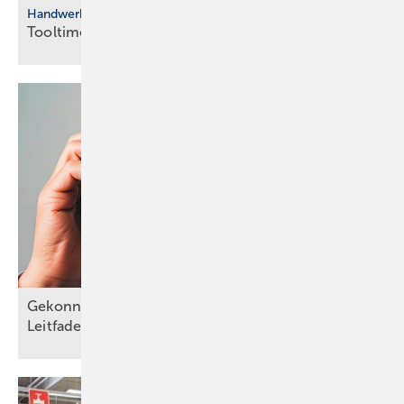
Handwerkersoftware
Tooltime integriert di­rek­te
DATEV-Schnitt­stel­le
Gekonnter Umgang mit schwierigen Kunden: ein
Leitfaden für telefonische
Reklamationen