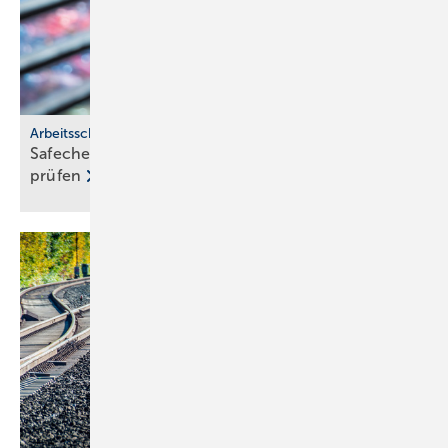
Arbeitsschutz
Safecheck von Würth: Si­cher­heits­stan­dards on­line
prü­fen