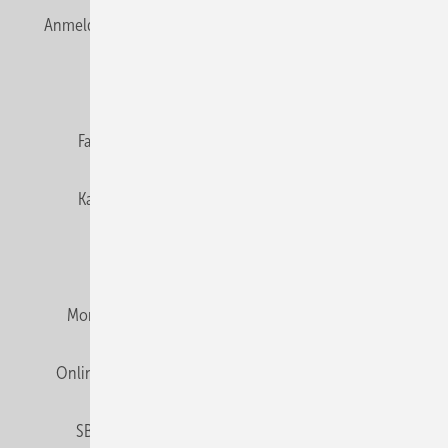
Anmelden
Anmeldung & Registrierung
Newsletter
Datenschutz
E-Paper
Editor's choice
Fachbeiträge
Gentner Verlag
Impressum
Karriere bei Gentner
Team
Mediaservice
Mitgliedschaften und Engagement
Montagezeiten Heizung
Montagezeiten Sanitär
Online Mediadaten
Privacy Manager
RSS-Feed
SBZ abonnieren
Veranstaltungen / Webinare