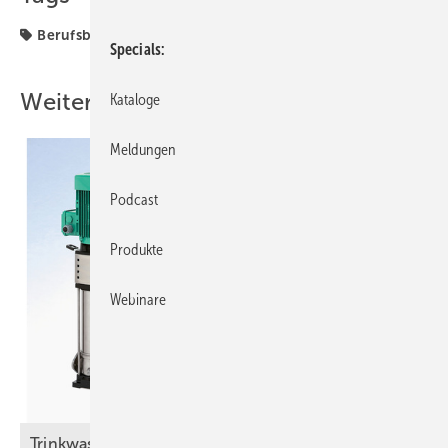
Berufsbildung
Lehrling
Specials
Weitere Inhalte
Kataloge
Meldungen
Podcast
Produkte
Webinare
Trinkwasser und Brandschutz – eine trennscharfe