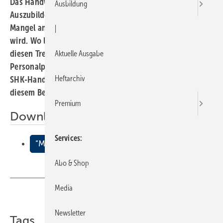
Das Handwerk tut sich offenbar schwer, geeignete
Ausbildung
Auszubildende zu bekommen, was sich künftig in einem
Mangel an qualifizierten Mitarbeitern bemerkbar machen
|
wird. Wo liegen die Ursachen und was kann man gegen
diesen Trend unternehmen? Unsere Autorin hat die
Aktuelle Ausgabe
Personalpolitik mittelständischer Betriebe — besonders
Heftarchiv
SHK-Handwerksunternehmen — untersucht und stellt in
diesem Beitrag die Ergebnisse vor.
Premium
Downloads:
Services
“Mangelware“ Lehrling?
Abo & Shop
Media
Teilen
Link kopieren
Newsletter
Tags