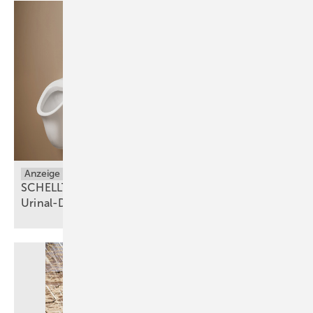
Anzeige
Sanitäranlagen
SCHELLTRONIC E² – der innovative Aufputz-
Urinal-Druckspüler für moderne
Sanitäranlagen