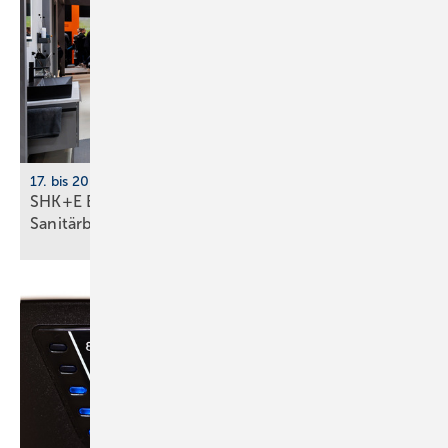
17. bis 20. März 2026, Messe Essen
SHK+E Essen mit neuer Impuls­fläche für die
Sani­tär­branche