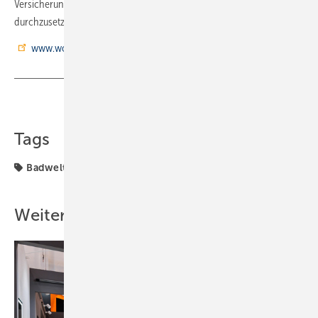
Versicherung oder dem Hersteller der defekten Bauteile
durchzusetzen.
www.woehler.de
Teilen
Link kopieren
Tags
Badwelt
Trinkwasser
Wöhler
Weitere Inhalte