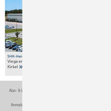
SHK-Hersteller
Viega eröffnet neuen Pro­duk­ti­ons­stand­ort in
Kirkel
Abo- & Leserservice
AGB
Alle Inhalte chronologisch
Anmelden
Anmeldung & Registrierung
Newsletter