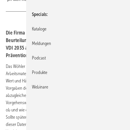
Specials
Kataloge
Die Firma Wöhler bietet ein Wasseranalyse-Set zur
Beurteilung der Qualität des Heizungswassers gemäß
Meldungen
VDI 2035 an. Die Messungen dienen der Schadens-
Prävention.
Podcast
Das Wöhler WA 335 Wasseranalyse-Set bietet die kompletten
Produkte
Arbeitsmaterialien, um die 3 Parameter elektrische Leitfähigkeit, pH-
Wert und Härte zu messen.
Die Messdaten sind im Anschluss mit den
Webinare
Vorgaben der VDI 2035 und ggfs. der Komponentenhersteller
abzugleichen und in ein Anlagenbuch einzutragen. Diese
Vorgehensweise bietet eine objektive Grundlage für die Entscheidung,
ob und wie eine Behandlung des Heizungswassers vorzunehmen ist.
Sollte später doch ein Schadensfall auftreten, hilft die Dokumentation
dieser Daten dem Betreiber, seine Ansprüche gegenüber der