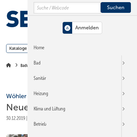
Springe
Springe
Springe
Search
auf
auf
auf
Hauptinhalt
Hauptmenü
SiteSearch
MENÜ
Home
Kataloge
Meldungen
Podcast
Produkte
Webin
Bad
Badwelt
Sanitär
Heizung
Wöhler
Neues Wasseranalyse-Set
Klima und Lüftung
30.12.2019
|
Druckvorschau
Betrieb