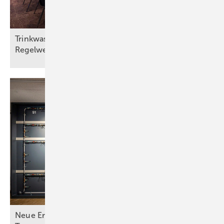
Trinkwasserhygiene zwischen Energieeffizienz und
Regelwerksanpassung
Neue Erkenntnisse zu Legionellen bei hohen