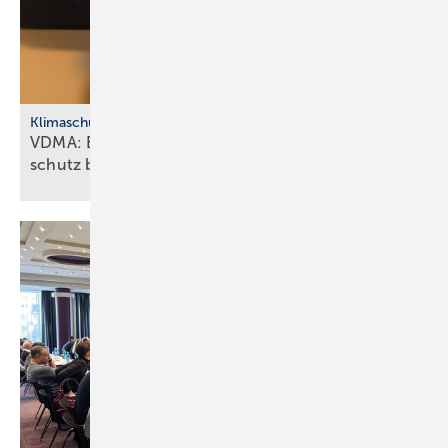
Klimaschutz
VDMA: Effiziente Sanitär­tech­nik macht Klima­
schutz
bezahlbar