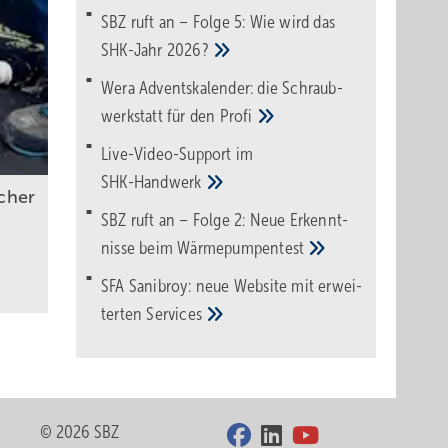
SBZ ruft an – Folge 5: Wie wird das
SHK-Jahr
2026?
Wera Adventskalender: die Schraub­
werk­statt für den
Pro­fi
Live-Video-Support im
SHK-Handwerk
cher
SBZ ruft an – Folge 2: Neue Erkennt­
nisse beim
Wärme­pumpen­test
SFA Sanibroy: neue Web­site mit erwei­
terten
Services
© 2026 SBZ