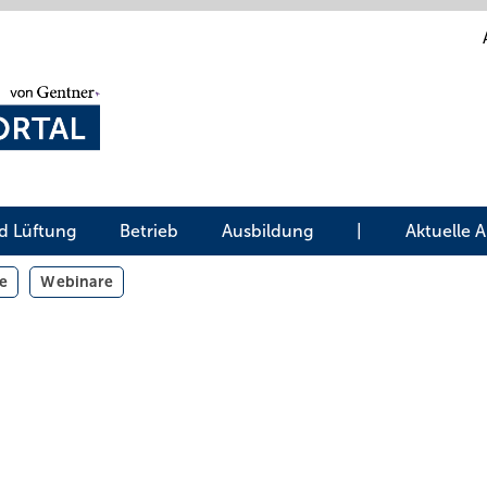
d Lüftung
Betrieb
Ausbildung
|
Aktuelle 
e
Webinare