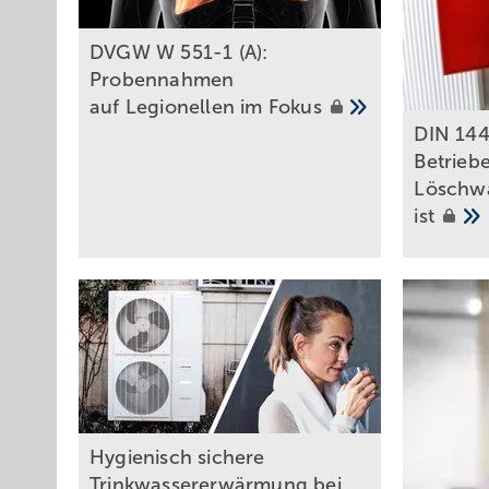
DVGW W 551-1 (A):
Probennahmen
auf Legionellen im
Fokus
DIN 144
Betrieb
Löschwa
ist
Hygienisch sichere
Trinkwassererwärmung bei