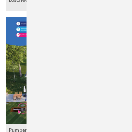
Löschwasseranlagen relevant
ist
Pu mpensysteme: Technik, Normen und