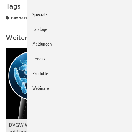
Tags
Specials
Badberatung
Badtrends
Kataloge
Weitere Inhalte
Meldungen
Podcast
Produkte
Webinare
DVGW W 551-1 (A): Probennahmen
auf Legionellen im
Fokus