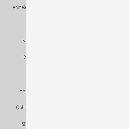
Anmelden
Anmeldung & Registrierung
Newsletter
Datenschutz
E-Paper
Editor's choice
Fachbeiträge
Gentner Verlag
Impressum
Karriere bei Gentner
Team
Mediaservice
Mitgliedschaften und Engagement
Montagezeiten Heizung
Montagezeiten Sanitär
Online Mediadaten
Privacy Manager
RSS-Feed
SBZ abonnieren
Veranstaltungen / Webinare