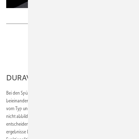
Bild: Villeroy & Boch
DURAVIT
Bei den Spültests fällt zunächst auf, dass die Ergebnisse sehr nah
beieinanderliegen. Der singuläre Test eines WCs hängt maßgeblich
vom Typ und der Einstellung des Spülkastens ab. Das kann dieser Test
nicht abbilden und ist auch nicht sein Anspruch. Für uns ist
entscheidend, dass unsere WCs in jeder Einbausituation gute Spül­
ergebnisse liefern. Unser Ziel ist es, führend in Design und