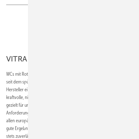
VITRA
WCs mit Rotationsspülung sind eine der wichtigsten Entwicklungen
seit dem spülrandlosen WC. Mit ­QuantumFlush bietet Vitra als einziger
Hersteller eine Lösung mit Laminarstrahl, die das Wasser in drei
kraftvolle, nicht kollidierende Ströme leitet. ­QuantumFlush wurde
gezielt für unsere DACH-Kunden entwickelt und erfüllt die strengen
Anforderungen der DIN EN 997. Daher freut es uns, dass Vitra bei
allen europäischen Tests bereits mit dem 2023er-Prototyp Nest QF
gute Ergebnisse erzielt hat und wir dem Kunden ein bedarfsgerechtes,
stets zuverlässiges WC anbieten können. Auch unser Argument,