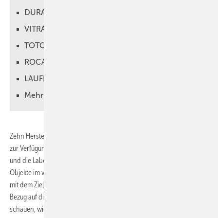
DURAVIT
VITRA
TOTO
ROCA
LAUFEN
Mehr Ba d online
Zehn Hersteller stellten jeweils ein Modell der Hochschule ­Esslingen
zur Verfügung. Das Team im Sanitärlabor – Professor ­Philipp Akkawi
und die Labormeister Heiko ­Strähle und Yilmaz Alkan – unterzogen die
Objekte im vergangenen Jahr den verschiedensten Prüfungen. Alle
mit dem Ziel, das Ausspülverhalten zu testen, auch und gerade in
Bezug auf die Hygiene. Darüber hinaus war es ein Anliegen zu
schauen, wie gut Rotationsspüler auch bei reduzierter