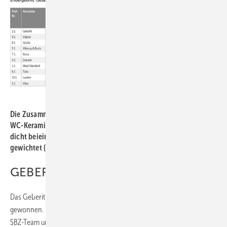
Die Zusammenführung aller Testbereiche zeigt: Die Anbieter von
WC-Keramiken mit Vortexspülung liegen in der Gesamtnote
dicht ­beieinander. Die Punkte in den farbigen Spalten wurden
gewichtet (es wurden jeweils 50 %/100 %/20 % aufaddiert).
GEBERIT
Das Geberit ­Acanto WC mit ­TurboFlush hat den großen SBZ-Praxistest
gewonnen. Darüber freue ich mich riesig! Wir bedanken uns beim
SBZ-Team und der Hochschule Esslingen für die ­faire und objektive