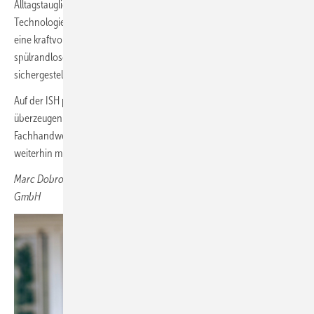
Alltagstauglichkeit bei uns Hand in Hand gehen. Die Triple-Vortex-
Technologie sorgt mit drei Wasserzuläufen in unserer Euro Keramik für
eine kraftvolle, rückstandsfreie Spülung. Zusammen mit dem
spülrandlosen Design wird so ein minimaler Reinigungsaufwand
sichergestellt.
Auf der ISH präsentieren wir die neuen Euro Keramiken. Sie
überzeugen durch ein zeitgemäßes Design, sind für das
Fachhandwerk noch einfacher zu installieren und sind natürlich
weiterhin mit unserer bewährten Triple-Vortex-Spülung ausgestattet.
Marc Dobro, Geschäftsführer der Grohe ­Deutschland Vertriebs
GmbH