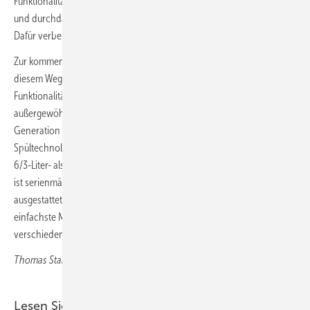
Funktionalität zu sein, um unseren Kunden die neuesten Technologien
und durchdachte Produkte bis ins kleinste Detail anbieten zu können.
Dafür verbessern wir unsere Produkte kontinuierlich.
Zur kommenden ISH setzt Duravit einen weiteren Meilenstein auf
diesem Weg: Das ME by Starck Wand-WC verbindet höchste
Funktionalität mit puristischem und zeitlosem Design zu einer
außergewöhnlichen Gesamtlösung, der Hero ­Edition. Die neue WC-
Generation wird mit unserer leisen und effizienten ­DuraFlush-­
Spültechnologie ausgestattet, die sowohl die Anforderungen einer
6/3-Liter- als auch einer 4/2-Liter-Spülung abdeckt. Die Hero Edition
ist serienmäßig mit der neuen, patentierten Keramikglasur ­DuraShield
ausgestattet, die optimale Hygienestandards und Sauberkeit sowie
einfachste Montage und eine noch höhere Spültoleranz bei
verschiedenen Einbauspülkästen garantiert.
Thomas Stam mel, COO Duravit AG
Lesen Sie auch: