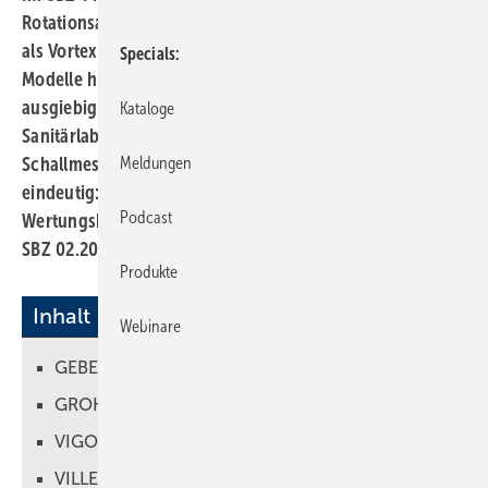
Rotationsausspülung auf dem Prüfstand. Auch bekannt
als Vortex-, Wirbel- oder Drehspüler wurden zehn
Specials
Modelle hinsichtlich Ausspülqualität und Hygiene
ausgiebig getestet. Zum Einsatz kamen dabei im
Kataloge
Sanitärlabor der Hochschule Esslingen u. a. ein
Meldungen
Schallmessgerät und Tischtennisbälle. Das Ergebnis ist
eindeutig: Alle getesteten WCs bewegen sich im
Podcast
Wertungsbereich gut bis sehr gut (siehe Bericht in der
SBZ 02.2025). Aber was sagen die Hersteller selbst dazu?
Produkte
Inhalt
Webinare
GEBERIT
GROHE
VIGOUR
VILLEROY & BOCH