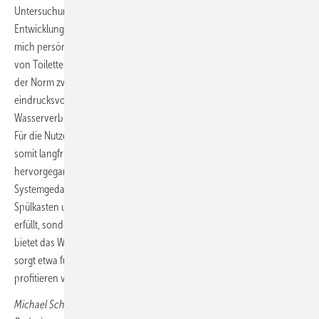
Untersuchung. Das Ergebnis bestätigt unsere langjährige
Entwicklungsarbeit und Hydraulik­kompetenz. Besonders gefreut hat
mich persönlich das herausragende Abschneiden beim Ausspülen
von Toilettenpapier mit 3 Litern. Die Anforderung gibt es innerhalb
der Norm zwar nicht, sie stellt jedoch die praktische Leistungsfähigkeit
eindrucksvoll unter Beweis. Dieser Aspekt zeigt, dass ein sparsamer
Wasserverbrauch ohne Abstriche bei der Funktionalität möglich ist.
Für die Nutzer bedeutet dies einen geringen Wasserverbrauch und
somit langfristige Kostenvorteile. Dass Geberit als Sieger aus dem Test
hervorgegangen ist, bestätigt uns zudem in unserem
Systemgedanken: dass unser ganzheitliches WC-System aus Keramik,
Spülkasten und Betätigungsplatte bestehende Standards nicht nur
erfüllt, sondern übertrifft. Neben der leistungsstarken Ausspülleistung
bietet das WC-System zusätzliche Vorteile: Die geräuscharme Spülung
sorgt etwa für ein hohes Maß an Wohnkomfort, und Installateure
profitieren von Montagevorteilen.
Michael Schröder, Leiter Produktmanagement Installation s- und