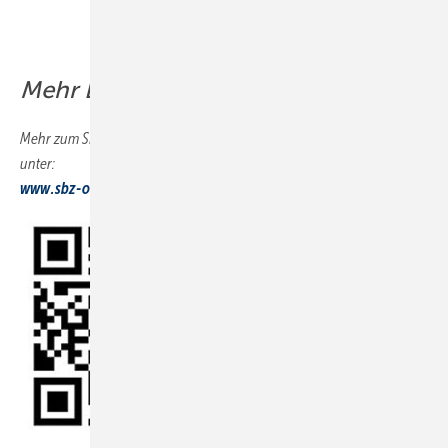
Mehr Ba d online
Mehr zum SBZ-Praxistest und zum Thema Badgestaltung online
unter:
www.sbz-online.de/tags/
­badgestaltung