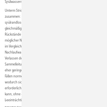
Spülwassermenge funktionieren.
Unterm Strich fasst Prof. Philipp Akkawi den SBZ-Praxistest 2025 so
zusammen: „Vergleicht man die Drehspüler mit bisherigen
spülrandlosen WCs, verteilt sich das Wasser gezielter und
gleichmäßiger im Becken, was die Spülleistung verbessert und
Rückstände reduziert. Zudem fällt das Überspritzen geringer aus. Ein
möglicher Nachteil könnte in der geringeren Nachlaufwassermenge
im Vergleich zu bisherigen Technologien liegen. Die
Nachlaufwassermenge bezeichnet die Wassermenge, die nach dem
Verlassen des WCs die Schwemmwirkung in der Grund- und
Sammelleitung beeinflusst. Meiner Einschätzung nach stellt dies ein
eher geringes Problem dar, da mittlerweile die Leitungen in vielen
Fällen normgerecht und entsprechend kleiner dimensioniert werden,
wodurch sich der Abtransport der Fäkalien verbessert und die
erforderliche Nachlaufwassermenge entsprechend reduziert werden
kann, ohne die Funktionalität der Entwässerung wesentlich zu
beeinträchtigen.“ Das sagen die Hersteller zu den Ergebnissen: