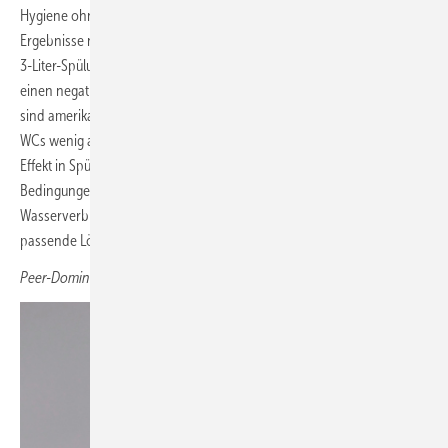
Hygiene ohne Überspritzen, wird durch die Tests bestätigt. Die
Ergebnisse nach US-Standard sowie der für Flüssigkeiten konzipierten
3-Liter-Spülung stellen für uns keine Überraschung dar, haben aber
einen negativen Effekt auf die Gesamtbewertung. Aus unserer Sicht
sind amerikanische Technologieprüfungen für europäische Norm-
WCs wenig aussagekräftig, da die Anforderungen an WCs mit Siphon-
Effekt in Spülart und -menge deutlich von unseren europäischen
Bedingungen abweichen. Für eine effektive Spülung mit geringem
Wasserverbrauch von vier Litern bietet Vitra auf globaler Ebene
passende Lösungen an.
Peer-D ominik-Schmitz, Marketingleiter DACH ­VitrA Bad GmbH