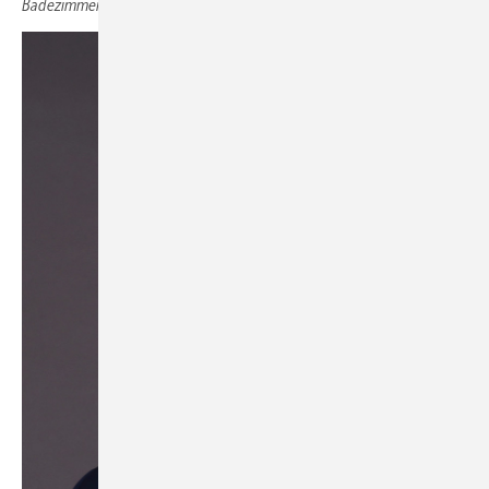
Badezimmersysteme Geberit Vertriebs GmbH