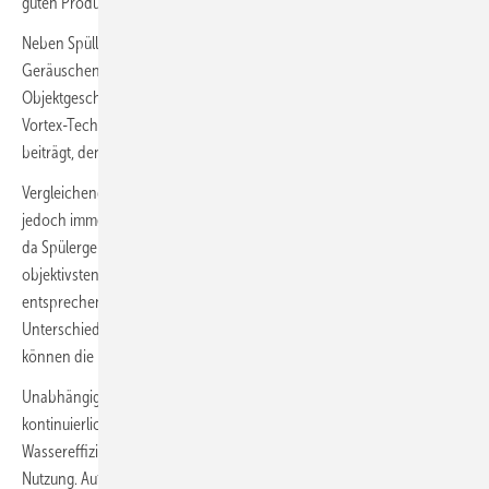
guten Produktleistung im Alltag.
Neben Spülleistung und Wassereffizienz spielt auch die
Geräuschentwicklung eine zunehmend wichtige Rolle – sowohl im
Objektgeschäft als auch im Privatbereich. Der Test zeigt, dass unsere
Vortex-Technologie Spülgeräusche sehr gut reduziert und dazu
beiträgt, den Komfort in modernen Bädern zu erhöhen.
Vergleichende Produkttests liefern zwar wertvolle Anhaltspunkte, sind
jedoch immer auch von den jeweiligen Prüfbedingungen abhängig,
da Spülergebnisse je nach Versuchsaufbau variieren können. Am
objektivsten und vergleichbarsten sind immer noch Prüfungen
entsprechend der Norm auf genormten Prüfständen, denn
Unterschiede in der Wahl des Spülkastens oder der Testmethodik
können die Bewertung beeinflussen.
Unabhängig vom Testergebnis entwickeln wir unsere WCs
kontinuierlich weiter. Unser Fokus liegt auf optimaler Spülleistung,
Wassereffizienz, Hygiene und einer möglichst geräuscharmen
Nutzung. Auf der ISH 2025 präsentieren wir bereits die nächste