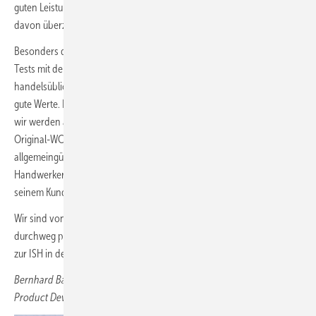
guten Leistungswerte – unter
bit.ly/Spueltest
kann sich jeder selbst
davon überzeugen.
Besonders das Spülergebnis aus Esslingen gibt Rätsel auf. In unseren
Tests mit dem EN-997-Norm-Spülkasten als auch mit eigenen und
handelsüblichen Spülkästen erreichen unsere WCs durchweg sehr
gute Werte. Dies untermauert auch ein vorliegendes LGA-Zertifikat –
wir werden auch hier noch eine valide, externe Nachprüfung der
Original-­WCs veranlassen. Grundsätzlich halten wir es für kritisch, die
allgemeingültige Norm durch Anpassungen zu verwässern, denn der
Handwerker haftet für seine Arbeit auf Basis der Norm gegenüber
seinem Kunden.
Wir sind von Silent Flush überzeugt und erhalten aus dem Markt
durchweg positives Feedback. Die nächste Generation steht bereits
zur ISH in den Startlöchern.
Bernha rd Baier,
Product Development Manager Laufen