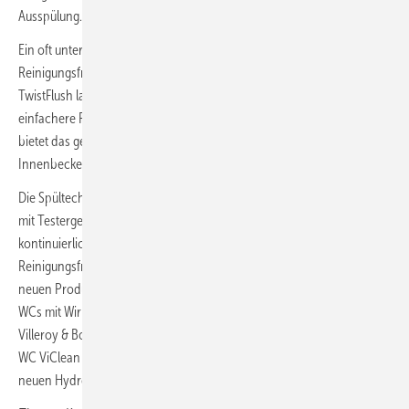
Ausspülung.
Ein oft unterschätzter, im Test nicht berücksichtigter Aspekt ist die
Reinigungsfreundlichkeit von WCs. Hier überzeugt ­Architectura mit ­
TwistFlush laut ­wfk-Institut durch eine deutlich schnellere und
einfachere Reinigung im Vergleich zu herkömmlichen WCs. Zudem
bietet das geradlinige, harmonische Design – insbesondere im
Innenbecken – diesbezüglich Vorteile.
Die Spültechnik entwickelt sich kontinuierlich weiter, wie der Vergleich
mit Testergebnissen vor zehn Jahren zeigt. Villeroy & Boch optimiert
kontinuierlich Spülkraft, Wasserverbrauch und
Reinigungsfreundlichkeit – sowohl bei bestehenden als auch bei
neuen Produkten. Auf der ISH präsentieren wir weitere innovative
WCs mit Wirbelspültechnologie – darunter neue Modelle für die
Villeroy & Boch-Serien ­Skyla, ­Subway 3.0, ­O.novo sowie das Dusch-
WC ­ViClean Supreo. Ideal ­Standard bringt mit i­.life O ein WC mit der
neuen HydroFlush-Technologie auf den Markt.