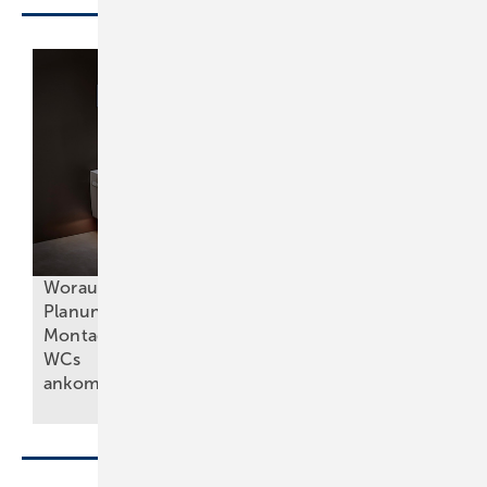
Worauf es bei
Planung und
Montage von
Was bei auf Maß
WCs
gefertigten Badmöbeln
ankommt
zu beachten
ist