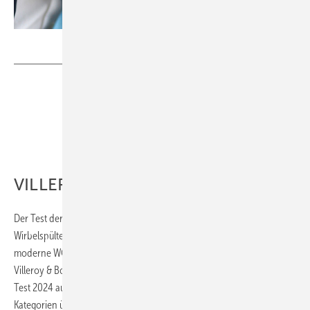
Bild: Vigour
VILLEROY & BOCH
Der Test der SBZ und der Hochschule Esslingen bestätigt:
Wirbelspültechnologien sind etabliert und setzen den Standard für
moderne WCs. Umso erfreulicher ist die starke Performance des ­
Villeroy & Boch Architectura WCs mit ­TwistFlush, das kurz vor dem
Test 2024 auf den Markt kam. Es schneidet in allen relevanten
Kategorien überdurchschnittlich gut ab, insbesondere bei der