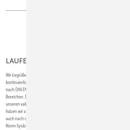
Bild: Roca
LAUFEN
Wir begrüßen unabhängige Produkttests und setzen selbst auf
kontinuierliche strenge interne Qualitätstests sowie externe Prüfungen
nach DIN EN – mit konstant sehr guten Ergebnissen in allen
Bereichen. Die Messungen aus Esslingen weichen teils erheblich von
unseren validierten Prüfergebnissen ab. Die bereitgestellten WCs
haben wir aus der Serienproduktion entnommen und sowohl vor als
auch nach den Messungen in Esslingen auf unseren TÜV-zertifizierten
Norm-Spülständen geprüft. Dabei bestätigten sich die erwarteten sehr