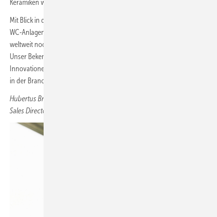
Keramiken wird im täglichen Gebrauch weiterhin hoch geschätzt.
Mit Blick in die Zukunft sehen wir weiterhin großes Potenzial, veraltete
WC-Anlagen zu erneuern, unsere Märkte weiter auszubauen und
weltweit noch mehr Menschen von unseren Produkten zu begeistern.
Unser Bekenntnis zu führender Technologie und sinnvollen
Innovationen wird uns weiterhin leiten und unsere Führungsposition
in der Branche stärken.
Hubertus B rüggemann,
Sales Director Toto ­Europe