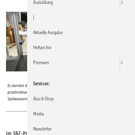
Ausbildung
|
Aktuelle Ausgabe
Heftarchiv
Premium
Bild: Hochschule Esslingen
Services
Es wurden drei Testfelder bespielt: 1) klassisch nach DIN EN 997, 2)
praxisrelevante Zusatztests und 3) weiterführende Tests mit reduzierter
Abo & Shop
Spülwassermenge.
Media
Newsletter
Im SBZ-Praxistest 2025 standen Keramiken mit