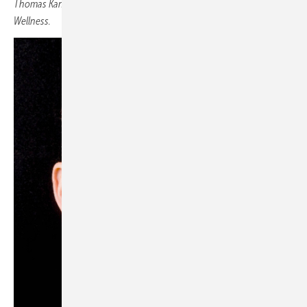
Thomas Kannengießer, Dire ctor Product ­Management Toilet &
Wellness.