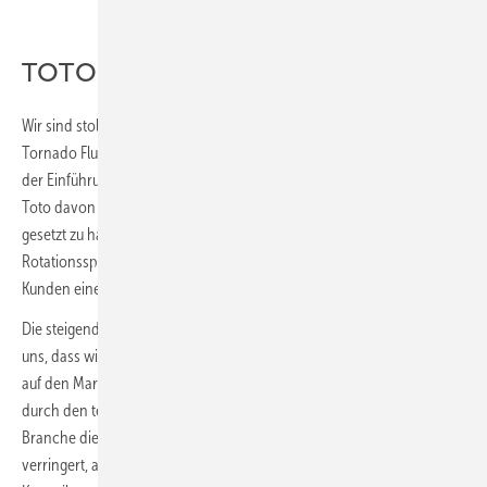
TOTO
Wir sind stolz darauf, dass die Rotations-­Spültechnologie – die wir
Tornado Flush nennen – die wohlverdiente Anerkennung erhält. Seit
der Einführung vor 16 Jahren in Europa (2002 in Japan) sind wir bei
Toto davon überzeugt, kontinuierlich neue Standards in den Märkten
gesetzt zu haben. Unsere langjährige Erfahrung mit
Rotationsspülsystemen hat uns gezeigt, dass dieses Design unseren
Kunden einen maximalen Mehrwert bietet.
Die steigende Akzeptanz der Rotationsspülungen in Europa bestätigt
uns, dass wir mit den Innovationen von Toto einen positiven Einfluss
auf den Markt ausüben konnten. Wie im Artikel dargelegt, haben sich
durch den technologischen Fortschritt innerhalb der gesamten
Branche die Unterschiede zwischen den einzelnen Modellen
verringert, aber die Qualität und die Leistung unserer RP-WC-