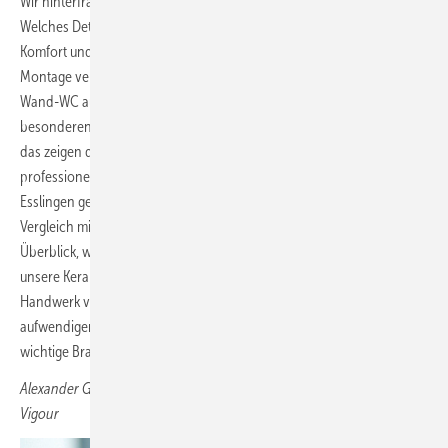
Wir hinterfragen, optimieren und achten auf höchste Qualität.
Welches Detail lässt sich optisch noch verbessern, wie lassen sich
Komfort und Technik auf das nächste Level bringen und wie die
Montage vereinfachen? Diese Fragen haben wir uns auch beim
Wand-WC aus unserer Designlinie white gestellt und einen
besonderen Fokus auf die Spültechnik gelegt. ­PowerFlush überzeugt,
das zeigen die positiven Rückmeldungen aus dem Handwerk. Die
professionellen Tests des Fachmagazins SBZ mit der Hochschule
Esslingen gehen über dieses Feedback sogar noch hinaus. Der
Vergleich mit anderen Top-Herstellern liefert einen hervorragenden
Überblick, wo wir mit ­PowerFlush stehen. Der zweite Platz spricht für
unsere Keramiken, unsere Spültechnik und unseren Weg, dem
Handwerk verlässliche Qualität an die Hand zu geben. Mit diesen sehr
aufwendigen, aber enorm aufschlussreichen Tests leistet die SBZ
wichtige Branchenarbeit. Weiter so!
Alexander Ge lsdorf, Geschäftsführer
Vigour