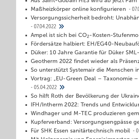
Aus Saint-Gobain HES wird ab jetzt Pam
Maßheizkörper online konfigurieren
07.
Versorgungssicherheit bedroht: Unabhä
07.04.2022
Ampel ist sich bei CO
-Kosten-Stufenmod
2
Fördersätze halbiert: EH/EG40-Neubaufö
Düker: 10 Jahre Garantie für Düker SM
Geotherm 2022 findet wieder als Präsen
So unterstützt Systemair die Menschen i
Vortrag: „EU-Green Deal – Taxonomie – 
05.04.2022
So hilft Roth der Bevölkerung der Ukrai
IFH/Intherm 2022: Trends und Entwickl
Windhager und M-TEC produzieren g
Kupferverband: Versorgungsengpässe g
Für SHK Essen sanitärtechnisch mobil
0