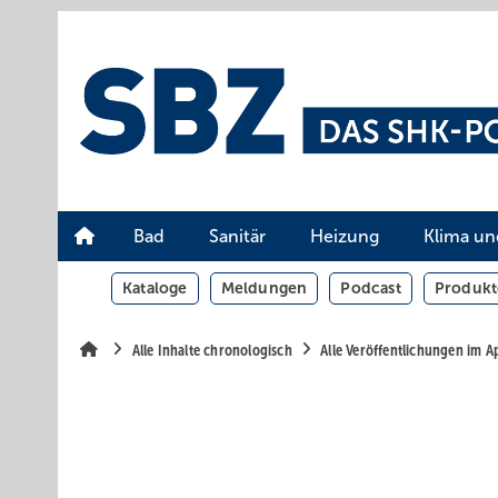
Springe
Springe
Springe
auf
auf
auf
Hauptinhalt
Hauptmenü
SiteSearch
Bad
Sanitär
Heizung
Klima un
Kataloge
Meldungen
Podcast
Produkt
Alle Inhalte chronologisch
Alle Veröffentlichungen im A