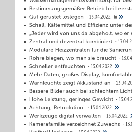
Wassermanagementsystem sorgt für be
Bestimmungsgemäßer Betrieb bei Leers
Gut gerüstet loslegen
13.04.2022
Schall, Kältemittel und Effizienz unter d
„Jeder wird von uns da abgeholt, wo er 
Zentral und dezentral kombiniert
13.04.
Modulare Heizzentralen für die Sanieru
Rohre biegen, wo man sie braucht
13.0
Schneller entfeuchten
13.04.2022
Mehr Daten, großes Display, komfortabl
Warnleuchte zeigt Akkustand an
13.04.2
Bessere Bilder auch bei schlechtem Lich
Hohe Leistung, geringes Gewicht
13.04.
Achtung, Retoolution!
13.04.2022
Werkzeuge dig ital verwalten
13.04.2022
Kamerafamilie verzeichnet Zuwachs
13