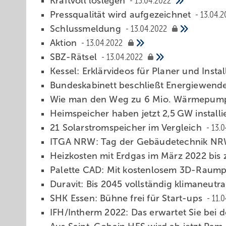
Kraftvoll loslegen
13.04.2022
Pressqualität wird aufgezeichnet
13.04.2
Schlussmeldung
13.04.2022
Aktion
13.04.2022
SBZ-Rätsel
13.04.2022
Kessel: Erklärvideos für Planer und Insta
Bundeskabinett beschließt Energiewend
Wie man den Weg zu 6 Mio. Wärmepump
Heimspeicher haben jetzt 2,5 GW installi
21 Solarstromspeicher im Vergleich
13.0
ITGA NRW: Tag der Gebäudetechnik N
Heizkosten mit Erdgas im März 2022 bis
Palette CAD: Mit kostenlosem 3D-Raump
Duravit: Bis 2045 vollständig klimaneutr
SHK Essen: Bühne frei für Start-ups
11.
IFH/Intherm 2022: Das erwartet Sie bei