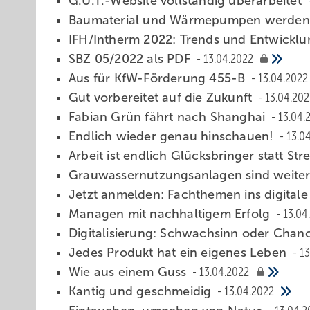
G.U.T.-Website vollständig überarbeitet
Baumaterial und Wärmepumpen werden
IFH/Intherm 2022: Trends und Entwickl
SBZ 05/2022 als PDF
13.04.2022
Aus für KfW-Förderung 455-B
13.04.2022
Gut vorbereitet auf die Zukunft
13.04.202
Fabian Grün fährt nach Shanghai
13.04.
Endlic h w ieder genau hinschauen!
13.0
Arbeit ist endlich Glücksbringer statt Str
Grauwassernutzungsanlagen sind weiter
Jetzt anmelden: Fachthemen ins digitale
Managen mit nachhaltigem Erfolg
13.04
Digitalisierung: Schwachsi nn oder Cha
Jedes Produkt hat ein eigenes Leben
13
Wie aus einem Guss
13.04.2022
Kantig u nd geschmeidig
13.04.2022