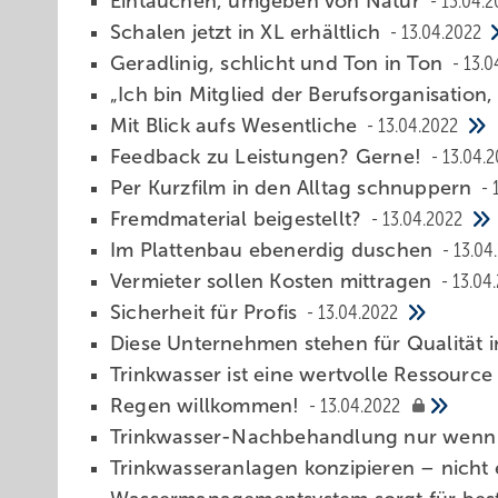
Eintauchen, umgeben von Natur
13.04.2
Schalen jetzt in XL erhältlich
13.04.2022
Geradlinig, schlicht und Ton in Ton
13.0
„Ich bin Mitglied der Berufsorganisation,
Mit Blick aufs Wesentliche
13.04.2022
Feedback zu Leistungen? Gerne!
13.04.
Per Kurzfilm in den Alltag schnuppern
Fremdmaterial beigestellt?
13.04.2022
Im Pla ttenbau ebenerdig duschen
13.04
Vermieter sollen Kosten mittragen
13.04
S icherheit für Profis
13.04.2022
Diese Unternehmen stehen für Qualität
Trinkwasser ist eine wertvolle Ressourc
Regen willkommen!
13.04.2022
Trinkwasser-Nachbehandlung nur wenn e
Trinkwasseranlagen konzipieren – nicht