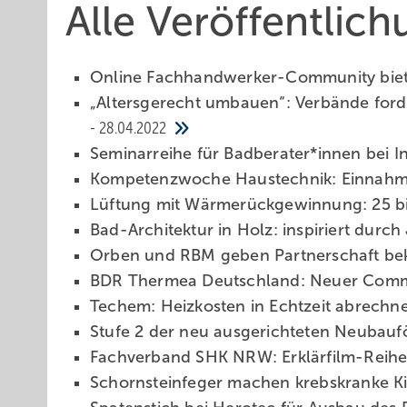
Alle Veröffentlic
Online Fachhandwerker-Community biete
„Altersgerecht umbauen“: Verbände fo
28.04.2022
Seminarreihe für Badberater*innen bei 
Kompetenzwoche Haustechnik: Einnahme
Lüftung mit Wärmerückgewinnung: 25 bi
Bad-Architektur in Holz: inspiriert durc
Orben und RBM geben Partnerschaft b
BDR Thermea Deutschland: Neuer Comme
Techem: Heizkosten in Echtzeit abrech
Stufe 2 der neu ausgerichteten Neubauf
Fachverband SHK NRW: Erklärfilm-Reihe
Schornsteinfeger machen krebskranke K