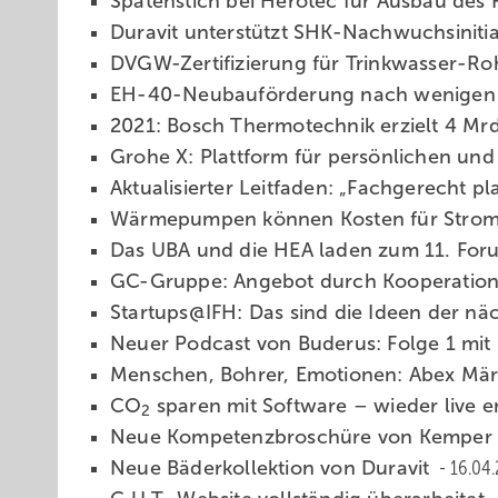
Spatenstich bei Herotec für Ausbau des
Duravit unterstützt SHK-Nachwuchsinitiat
DVGW-Zertifizierung für Trinkwasser-R
EH-40-Neubauförderung nach wenigen
2021: Bosch Thermotechnik erzielt 4 Mr
Grohe X: Plattform für persönlichen und
Aktualisierter Leitfaden: „Fachgerecht 
Wärmepumpen können Kosten für Stro
Das UBA und die HEA laden zum 11. Fo
GC-Gruppe: Angebot durch Kooperation
Startups@IFH: Das sind die Ideen der n
Neuer Podcast von Buderus: Folge 1 mi
Menschen, Bohrer, Emotionen: Abex Mä
CO
sparen mit Software – wieder live 
2
Neue Kompetenzbroschüre von Kemper
Neue Bäderkollektion von Duravit
16.04