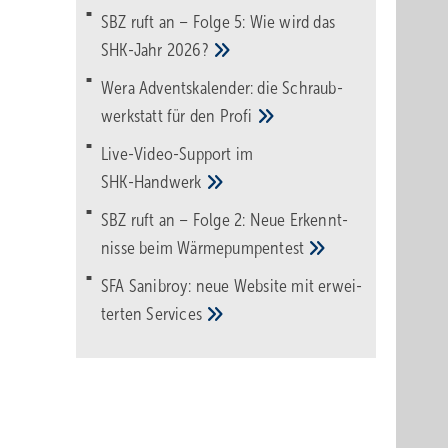
SBZ ruft an – Folge 5: Wie wird das
SHK-Jahr
2026?
Wera Adventskalender: die Schraub­
werk­statt für den
Pro­fi
Live-Video-Support im
SHK-Handwerk
SBZ ruft an – Folge 2: Neue Erkennt­
nisse beim
Wärme­pumpen­test
SFA Sanibroy: neue Web­site mit erwei­
terten
Services