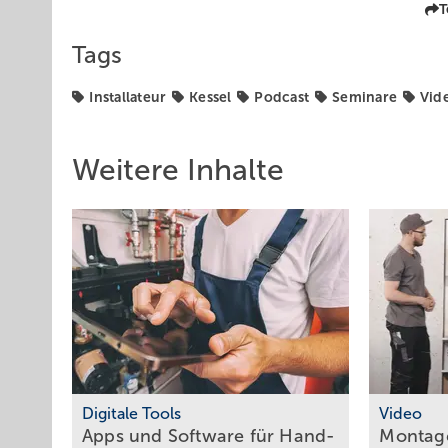
T
Tags
Installateur
Kessel
Podcast
Seminare
Vid
Weitere Inhalte
Digitale Tools
Video
Apps und Soft­ware für Hand­
Montage