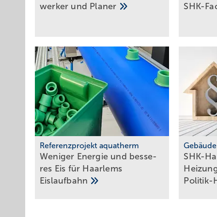
werker und
Planer
SHK-Fa
Referenzprojekt aquatherm
Gebäude
Weniger Energie und bes­se­
SHK-Hand
res Eis für Haar­lems
Hei­zung
Eis­lauf­bahn
Po­li­tik-