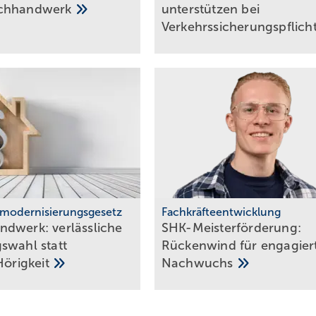
chhandwerk
unter­stützen bei
Ver­kehrs­siche­rungs­pflich
modernisierungsgesetz
Fachkräfteentwicklung
werk: ver­läss­li­che
SHK-Meisterförderung:
s­wahl statt
Rücken­wind für enga­gier­
Hö­rig­keit
Nachwuchs