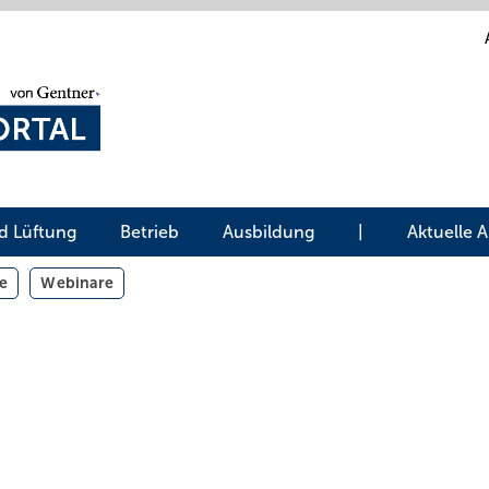
d Lüftung
Betrieb
Ausbildung
|
Aktuelle 
e
Webinare