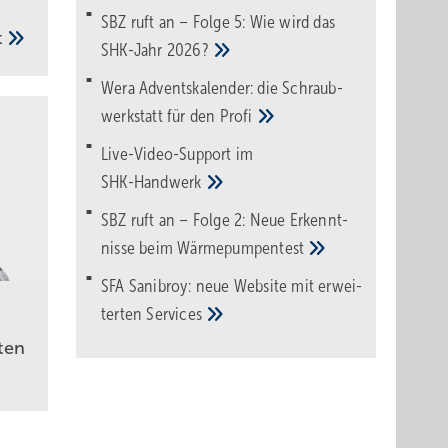
SBZ ruft an – Folge 5: Wie wird das
t
SHK-Jahr
2026?
Wera Adventskalender: die Schraub­
werk­statt für den
Pro­fi
Live-Video-Support im
SHK-Handwerk
SBZ ruft an – Folge 2: Neue Erkennt­
nisse beim
Wärme­pumpen­test
SFA Sanibroy: neue Web­site mit erwei­
terten
Services
ten