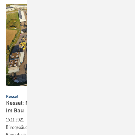
Kessel AG
Kessel
Kessel: Neues Multifunktionales Bürogebäude
im
Bau
15.11.2021
-
Kessel feiert Richtfest des neuen multifunktionalen
Bürogebäudes. Nach Fertigstellung wird es Platz für 200
Büroarbeitsplätze und 26 Besprechungsräume
bieten.