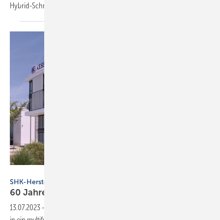
Hybrid-Schnittstelle
Kessel AG
SHK-Hersteller bauen
60 Jahre Kessel AG: Das ist
neu
13.07.2023
-
Zum 60-jährigen Firmenjubiläum investierte die Kessel AG
in ein multifunktionales Bürogebäude und ernennt einen neuen