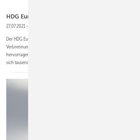
Bild: HDG Bavaria
HDG
Euro
27.07.2021
-
Der Alleskönner unter den Holzheizkesseln
Der HDG Euro ist ein Holzvergaserkessel, der sich als Toplader bei der
Verbrennung verschiedenster Holzbrennstoffe einen
hervorragenden Namen gemacht hat. Seit Jahrzehnten begeistern
sich tausende leidenschaftliche Holzheizer für diesen Kessel
des...