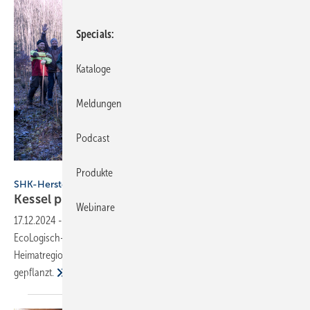
Specials
Kataloge
Meldungen
Podcast
Kessel
Produkte
SHK-Hersteller
Kessel pflanzt 700 Bäume im Köschinger
Forst
Webinare
17.12.2024
-
Für jeden Teilnehmer der bundesweiten Roadshow
EcoLogisch-Tour haben Azubis von Kessel in der
Heimatregion des Entwässerungsspezialisten einen Baum
gepflanzt.