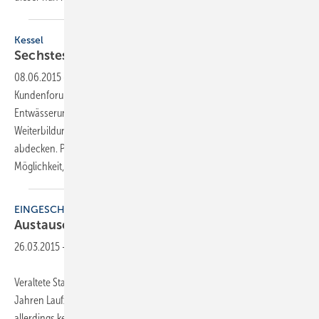
Kessel
Sechstes Kundenforum
eröffnet
08.06.2015
-
Kessel hat in Stuttgart sein deutschlandweit sechstes
Kundenforum eröffnet. Mit dem neuen Kundenforum will der
Entwässerungsspezialist die Nachfrage nach
Weiterbildungsangeboten aus Baden-Württemberg noch besser
abdecken. Planer, Verarbeiter und Händler aus der Region haben die
Möglichkeit,...
EINGESCHRÄNKT
Austauschpflicht für alte
Kessel
26.03.2015
-
Veraltete Standardheizkessel müssen in bestimmten Fällen nach 30
Jahren Laufzeit ausgetauscht werden. Für viele Hausbesitzer besteht
allerdings kein akuter Handlungsbedarf, denn die EnEV sieht