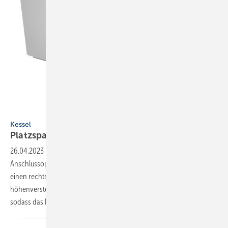
Bild: Kessel
Kessel
Platzsparend für fäkalienfreies
Abwasser
26.04.2023
-
Die neue Kleinhebeanlage Minilift S von Kessel bietet fünf
Anschlussoptionen für den Zulauf von fäkalienfreiem Abwasser sowie
einen rechts- oder linksseitigen Druckleitungsanschluss. Der
höhenverstellbare Schwimmer ist auf zwei Positionen fixierbar,
sodass das Nutzvolumen an die
anfallende...