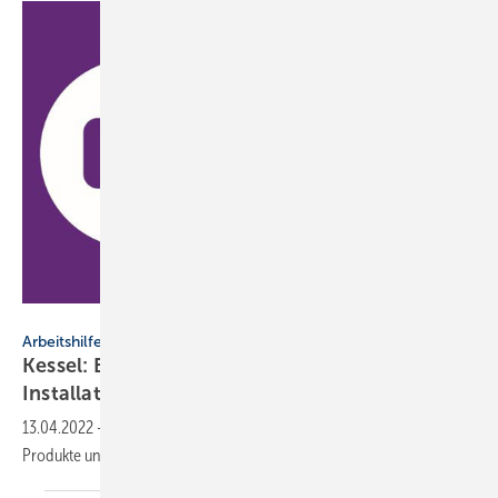
Kessel
Arbeitshilfe
Kessel: Erklärvideos für Planer und
Installateure
13.04.2022
-
Die Kessel AG zeigt auf ihrem YouTube-Kanal neue
Produkte und wie diese sicher eingebaut
werden.