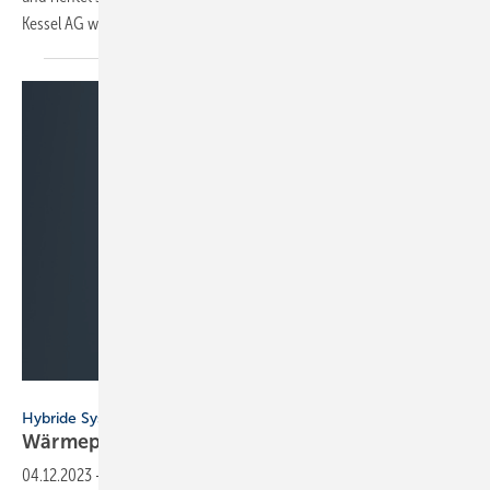
Kessel AG wird Kessel SE + Co.
KG.
Bild: August Brötje GmbH
Hybride Systeme | Brötje
Wärmepumpen-Vorrüstsatz Kit
65
04.12.2023
-
Macht den Gas-Brennwertkessel im Handumdrehen zur