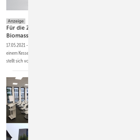
ATTACK s.r.o.
Anzeige
Für die Zukunft gerüstet - 2 in 1
Biomassenkessel
17.05.2021
-
Hervorragende Gesamtbetriebskosten und Innovation in
einem Kessel vereint: Die brandneue SLXCP-Reihe von ATTACK s.r.o.
stellt sich
vor.