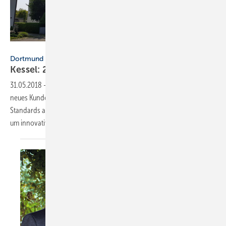
Kessel AG
Dortmund
Kessel: 200 m² für
Weiterbildung
31.05.2018
-
Am 25. April eröffnete die Kessel AG in Dortmund ihr
neues Kundenforum. Der Seminarraum ist nach aktuellen technischen
Standards ausgestattet, die Räumlichkeiten bieten ausreichend Platz,
um innovative Entwässerungs-Lösungen in Funktion zu
erleben.