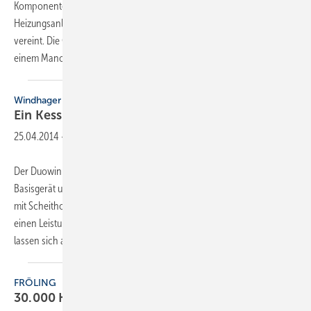
Komponenten für die sicherheitstechnische Ausrüstung von
Heizungsanlagen in einem robusten Messingguss-Armaturenträger
vereint. Die Gruppe besteht aus einem Membran-Sicherheitsventil,
einem Manometer und einem Schnellentlüfter.
Das...
Windhager
Ein Kessel, zwei
Brennstoffe
25.04.2014
-
Der Duowin besteht aus dem Scheitholzkessel Logwin Klassik als
Basisgerät und einer angedockten Pelletseinheit. Er lässt sich sowohl
mit Scheitholz und Holzbriketts als auch mit Pellets betreiben und hat
einen Leistungsbereich von 6 bis 30 kW. Beide Brennereinheiten
lassen sich
auch...
FRÖLING
30.000 Kessel
produziert