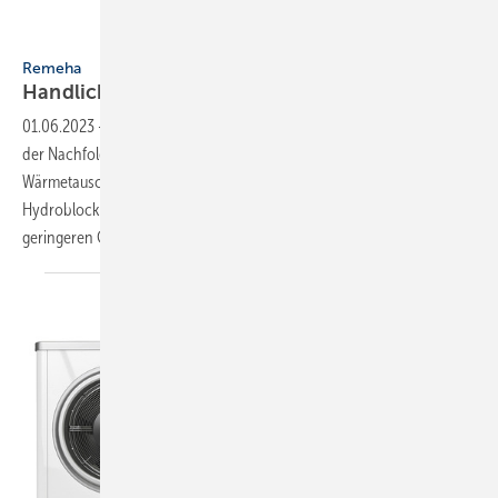
Bild: Remeha
Remeha
Handliches
Brennwertgerät
01.06.2023
-
Der kompakte Gas-Brennwertkessel Tzerra Ace Matic ist
der Nachfolger des Tzerra Ace. Der mit einem Edelstahl-
Wärmetauscher ausgestattete Kessel verfügt jetzt über einen
Hydroblock aus Messing. Eine Modulation von 1:8 sorgt für einen
geringeren Gasverbrauch. Aufgrund der
elektronischen...