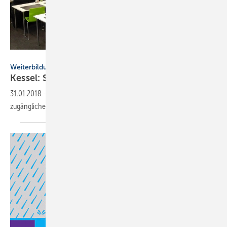
Kessel
Weiterbildung
Kessel: Seminare
2018
31.01.2018
-
3-stufiges Aus- und Weiterbildungs-Modell: Jederzeit
zugängliche
Online-Module
,
Webinare
sowie
Präsenz-Seminare
.