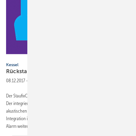
Kessel
Kessel
Rückstauverschluss mit
Signalgeber
08.12.2017
-
Der StaufixControl von Kessel für Grauwasser schützt vor Rückstau.
Der integrierte Fernsignalgeber löst bei Rückstau optischen und
akustischen Alarm aus. Mittels des EnOcean-Funkprotokolls ist die
Integration in Smarthome-Lösungen möglich – optional kann der
Alarm weitergeleitet
oder...