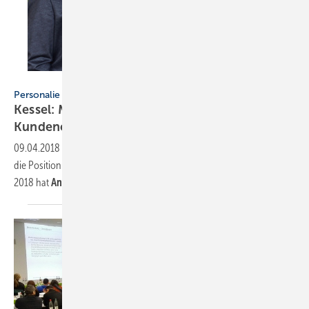
Kessel AG
Personalie
Kessel: Molitor neuer Leiter
Kundenentwicklung
09.04.2018
-
Die KESSEL AG die Vertriebsstruktur neu organisiert und
die Position des Leiters Kundenentwicklung geschaffen. Im Januar
2018 hat
Andreas Molitor
diesen Aufgabenbereich
übernommen.