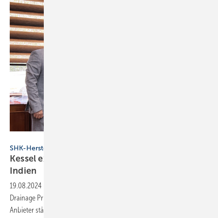
Kessel
SHK-Hersteller
Kessel expandiert mit Joint Venture nach
Indien
19.08.2024
-
Mit der Gründung des Joint Ventures „Kessel India
Drainage Private Limited“ will Kessel seine Position als internationaler
Anbieter
stärken.