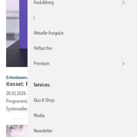
Ausbildung
|
Aktuelle Ausgabe
Heftarchiv
Premium
Kessel
Entwässerungstechnik
Kessel: Pro­gramm­über­sicht
2026
Services
26.01.2026
-
Entwässerungsspezialist Kessel stellt mit seiner neuen
Abo & Shop
Programmübersicht 2026 über 3000 Artikel, Produktneuheiten und
Systematiken
vor.
Media
Newsletter