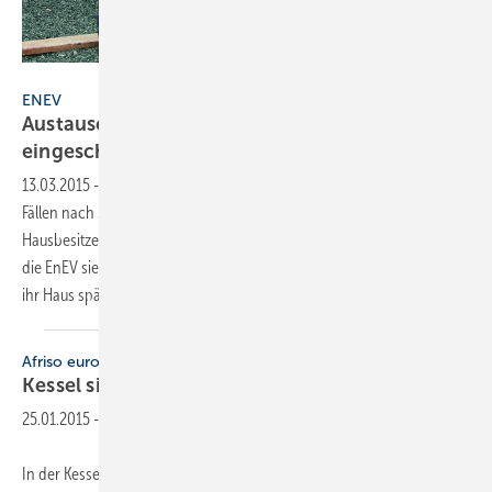
IWO
ENEV
Austauschpflicht für alte Kessel gilt nur
eingeschränkt
13.03.2015
-
Veraltete Standardheizkessel müssen in bestimmten
Fällen nach 30 Jahren Laufzeit ausgetauscht werden. Für viele
Hausbesitzer besteht allerdings kein akuter Handlungsbedarf, denn
die EnEV sieht Ausnahmen vor. Ein- und Zweifamilienhausbesitzer, die
ihr Haus spätestens am 1. Februar 2002
bezogen...
Afriso euro Index
Kessel sicher
betreiben
25.01.2015
-
In der Kesselsicherungsgruppe KSG von Afriso sind drei