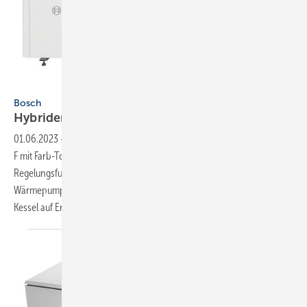
Bild: Bosch
Bosch
Hybrider
Öl-Brennwertkessel
01.06.2023
-
Der optimierte Öl-Brennwertkessel Olio Condens 8800i
F mit Farb-Touchdisplay lässt sich per Hybridmanager MH 200-1 und
Regelungsfunktion OptiEnergy rasch in eine effiziente
Wärmepumpen-Hybridlösung integrieren. Je nach Bedarf kann der
Kessel auf Erd- und Flüssiggas-Nutzung umgestellt werden.
Neben...